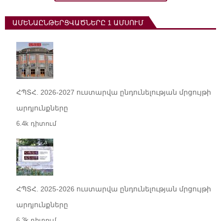
ԱՄԵՆԱԸՆԹԵՐՑՎԱԾՆԵՐԸ 1 ԱՄՍՈՒՄ
ՀՊՏՀ. 2026-2027 ուստարվա ընդունելության մրցույթի
արդյունքները
6.4k դիտում
ՀՊՏՀ. 2025-2026 ուստարվա ընդունելության մրցույթի
արդյունքները
6.3k դիտում