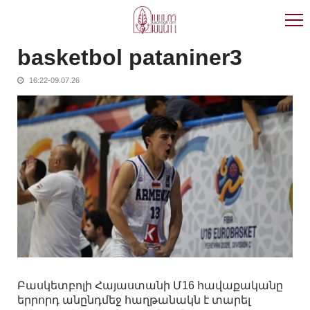
Skip
Skip
to
to
navigation
content
basketbol pataniner3
16:22-09.07.26
Բասկետբոլի Հայաստանի Մ16 հավաքականը
երրորդ անընդմեջ հաղթանակն է տարել