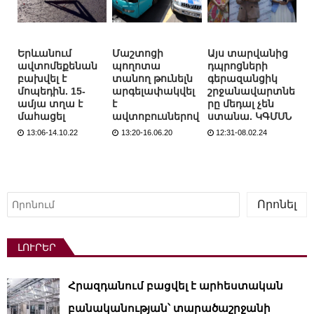
Երևանում
Մաշտոցի
Այս տարվանից
ավտոմեքենան
պողոտա
դպրոցների
բախվել է
տանող թունելն
գերազանցիկ
մոպեդին. 15-
արգելափակվել
շրջանավարտնե
ամյա տղա է
է
րը մեդալ չեն
մահացել
ավտոբուսներով
ստանա. ԿԳՄՍՆ
13:06-14.10.22
13:20-16.06.20
12:31-08.02.24
Որոնել
Որոնել
ԼՈՒՐԵՐ
Հրազդանում բացվել է արհեստական ​​
բանականության՝ տարածաշրջանի