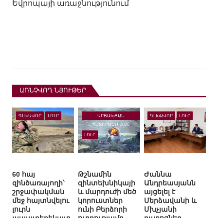
Եվրոպայի առաջնությունում
ԱՌՆՉՎՈՂ ՆՅՈՒԹԵՐ
ԱՐՑԱԽՅԱՆ
ԳԼԽԱՎՈՐ
ԼՈՒՐ
ԳԼԽԱՎՈՐ
ԼՈՒՐ
ՊԱՏԵՐԱԶՄ-2020
ԼՈՒՐ
60 հայ
Թշնամին
Ժաննա
զինծառայողի՝
զինտեխնիկայի
Անդրեասյանն
շրջափակման
և մարդուժի մեծ
այցելել է
մեջ հայտնվելու
կորուստներ
Մերձավանի և
լուրն
ունի Բերձորի
Մխչյանի