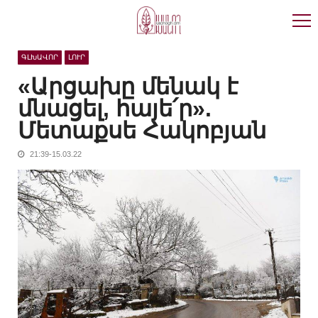
Skip
Skip
to
to
navigation
content
ԳԼԽԱՎՈՐ
ԼՈՒՐ
«Արցախը մենակ է
մնացել, հայե՛ր».
Մետաքսե Հակոբյան
21:39-15.03.22