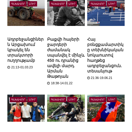
ԳԼԽԱՎՈՐ
ԼՈՒՐ
ԳԼԽԱՎՈՐ
ԼՈՒՐ
ԳԼԽԱՎՈՐ
ԼՈՒՐ
Ադրբեջանցիներ
Բաքվի հայերի
Հայ
ն Արցախում
ջարդերի
բռնցքամարտիկ
կրակել են
ժամանակ
ը տեխնիկական
տրակտորի
սպանվել է մինչև
նոկաուտով
ուղղությամբ
450 ու դրանից
հաղթեց
ավելի մարդ.
ադրբեջանցուն.
21:13-01.03.23
Արման
տեսանյութ
Թաթոյան
21:36-19.06.21
18:38-14.01.22
ԳԼԽԱՎՈՐ
ԼՈՒՐ
ԳԼԽԱՎՈՐ
ԼՈՒՐ
ԳԼԽԱՎՈՐ
ԼՈՒՐ