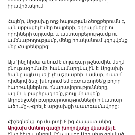
իրավիճակում:
Հայե՛ր, Արցախը ողջ հայության ձեռքբերումն է,
այն սրբացել է մեր հայրերի, եղբայրների ու
որդիների արյամբ, և անտարբերությամբ ու
ամենաթողությամբ, մենք իրականում կզրկվենք
մեր Հայրենիքից:
Այն՝ ինչ հիմա անում է մոլագար թշնամին, մեղմ
բնութագրմամբ, հակամարդկային է: Արցախի
ձայնը այլևս լսելի չէ աշխարհի համար, ուստի՝
դիմելով ձեզ, խնդրում եմ օգտագործե՛ք բոլոր
հարթակներն ու հնարավորությունները,
աղմուկ բարձրացրե՛ք, թույլ մի տվե՛ք
Ադրբեջանի բարբարոսությունների ի կատար
ածումը»,-գրել է արցախցի պատգամավորը:
Հիշեցնենք, որ մարտի 8-ից Հայաստանից
Արցախ մտնող գազի խողովակը վնասվել է
,
ինչի հետևանքով մինչ այսօր Արցախը զրկված