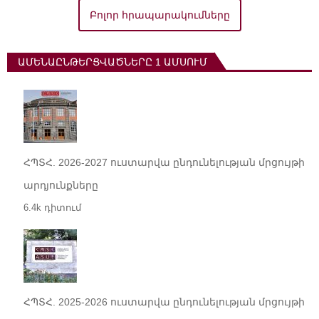
Բոլոր հրապարակումները
ԱՄԵՆԱԸՆԹԵՐՑՎԱԾՆԵՐԸ 1 ԱՄՍՈՒՄ
ՀՊՏՀ. 2026-2027 ուստարվա ընդունելության մրցույթի
արդյունքները
6.4k դիտում
ՀՊՏՀ. 2025-2026 ուստարվա ընդունելության մրցույթի