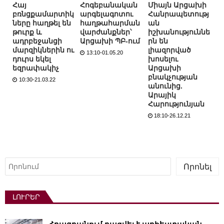
Հայ
Հոգեբանական
Միայն Արցախի
բռնցքամարտիկ
արգելագոտու
Հանրապետությ
ները հաղթել են
հաղթահարման
ան
թուրք և
վարժանքներ՝
իշխանություննե
ադրբեջանցի
Արցախի ՊԲ-ում
րն են
մարզիկներին ու
լիազորված
13:10-01.05.20
դուրս եկել
խոսելու
եզրափակիչ
Արցախի
բնակչության
10:30-21.03.22
անունից.
Արայիկ
Հարությունյան
18:10-26.12.21
Որոնել
Որոնել
ԼՈՒՐԵՐ