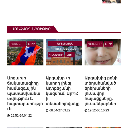
ԱՌՆՉՎՈՂ ՆՅՈՒԹԵՐ
ԱՐՑԱԽՅԱՆ
ԳԼԽԱՎՈՐ
ԼՈՒՐ
ԳԼԽԱՎՈՐ
ԼՈՒՐ
ՊԱՏԵՐԱԶՄ-2020
ԳԼԽԱՎՈՐ
ԼՈՒՐ
Արցախի
Արցախը չի
Արցախից բռնի
ճակատագիրը
կարող լինել
տեղահանված
համազգային
Ադրբեջանի
երեխաների
պատասխանա
կազմում. ԱրՊՀ-
լուսավոր
տվություն է.
ի
հայացքները.
հայտարարությո
տեսահոլովակը
լուսանկարներ
ւն
08:54-27.09.22
19:12-03.10.23
23:52-24.04.22