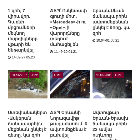
1 զոհ, 7
ՃՏՊ՝ Ոսկետափ
Երևան-Սևան
վիրավոր.
գյուղի մոտ.
ճանապարհին
Գառնի
«Mercedes»-ի ու
ավտոմեքենան
մրցումների
«Opel»-ի
ընկել է ձորը. կա
մեկնող
վարորդները
զոհ
մարզիկները
տեղում
10:04-01.03.21
վթարի են
մահացել են
ենթարկվել
11:49-10.01.21
14:02-27.05.23
ԳԼԽԱՎՈՐ
ԼՈՒՐ
ԼՈՒՐ
ԳԼԽԱՎՈՐ
ԼՈՒՐ
Ստեփանակերտ
ՃՏՊ Երևանի
Ավտովթար
-Ասկերան
Նորագավիթ
Երևան-Երասխ
ճանապարհին
թաղամասում. 6
ճանապարհին.
մեքենան ընկել է
ավտոմեքենա է
22-ամյա
գետը. կա զոհ
բախվել
ուղևորը