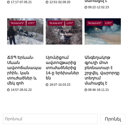
մահացել է
17:17-07.05.21
12:51-02.09.20
09:22-12.02.23
ԳԼԽԱՎՈՐ
ԼՈՒՐ
ԳԼԽԱՎՈՐ
ԼՈՒՐ
ԳԼԽԱՎՈՐ
ԼՈՒՐ
ՃՏՊ Երևան-
Սյունիքում
Անգեղակոթ
Սևան
ավտովթարից
գյուղի մոտ
ավտոճանապա
տուժածներից
բեռնատար է
րհին․ կան
14-ը երեխաներ
շրջվել. վարորդը
տուժածներ և
են
տեղում
մեկ զոհ
մահացել է
18:07-10.03.23
14:57-28.01.22
08:46-18.11.21
Որոնել
Որոնել