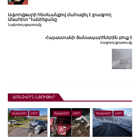
Ավտովթարի հետևանքով մահացել է լրագրող
Անահիտ Դանիելյանը
Նախորդ գրառումը
Հայաստանի ճանապարհներին բուք է
Հաջորդ գրառումը
ԱՌՆՉՎՈՂ ՆՅՈՒԹԵՐ
ԳԼԽԱՎՈՐ
ԼՈՒՐ
ԳԼԽԱՎՈՐ
ԼՈՒՐ
ԳԼԽԱՎՈՐ
ԼՈՒՐ