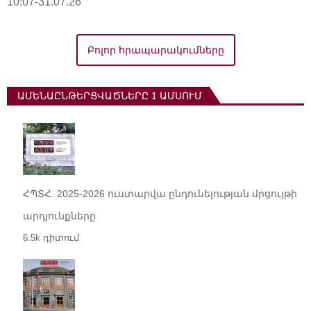
10:07-31.07.26
Բոլոր հրապարակումները
ԱՄԵՆԱԸՆԹԵՐՑՎԱԾՆԵՐԸ 1 ԱՄՍՈՒՄ
ՀՊՏՀ. 2025-2026 ուստարվա ընդունելության մրցույթի
արդյունքները
6.5k դիտում