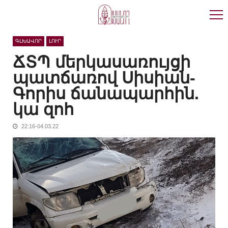
Skip
Skip
to
to
navigation
content
ԳԼԽԱՎՈՐ
ԼՈՒՐ
ՃՏՊ մերկասառույցի
պատճառով Սիսիան-
Գորիս ճանապարհին.
կա զոհ
22:16-04.03.22