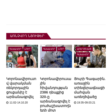
ԱՌՆՉՎՈՂ ՆՅՈՒԹԵՐ
ԳԼԽԱՎՈՐ
ԼՈՒՐ
ԳԼԽԱՎՈՐ
ԼՈՒՐ
ԱՌԵՂԾՎԱԾ
ԳԼԽԱՎՈՐ
Կորոնավիրուսո
Կորոնավիրուսա
Յուրի Գագարին.
վ վարակման
յին
առաջին
ռեկորդային
հիվանդության
տիեզերագնացի
ցուցանիշ է
2386 դեպքից
մահվան
արձանագրվել
320-ը
առեղծվածը
արձանագրվել է
11:02-14.10.20
19:35-09.03.21
բուժաշխատողն
երի մոտ