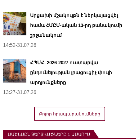
Արցախի մշակույթն է ներկայացվել
համաՀՄԸՄ-ական 13-րդ բանակումի
շրջանակում
14:52-31.07.26
ՀՊՄՀ. 2026-2027 ուստարվա
ընդունելության լրացուցիչ փուլի
արդյունքները
13:27-31.07.26
Բոլոր հրապարակումները
ԱՄԵՆԱԸՆԹԵՐՑՎԱԾՆԵՐԸ 1 ԱՄՍՈՒՄ