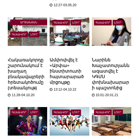
12:27-03.05.20
ԱՐՑԱԽՅԱՆ
ԳԼԽԱՎՈՐ
ԼՈՒՐ
ԳԼԽԱՎՈՐ
ԼՈՒՐ
ՊԱՏԵՐԱԶՄ-2020
ԳԼԽԱՎՈՐ
ԼՈՒՐ
Հակառակորդը
Ամփոփվել է
Նարինե
շարունակում է
«Արփա»
Խաչատուրյանն
խաղաղ
ինստիտուտի
ազատվել է
բնակավայրերի
հայտարարած
ԿԳՄՍ
հրետակոծումը
մրցույթը
փոխնախարար
(տեսանյութ)
ի պաշտոնից
13:12-04.10.22
11:28-04.10.20
15:01-20.01.21
ԳԼԽԱՎՈՐ
ԼՈՒՐ
ԳԼԽԱՎՈՐ
ԼՈՒՐ
ԳԼԽԱՎՈՐ
ԼՈՒՐ