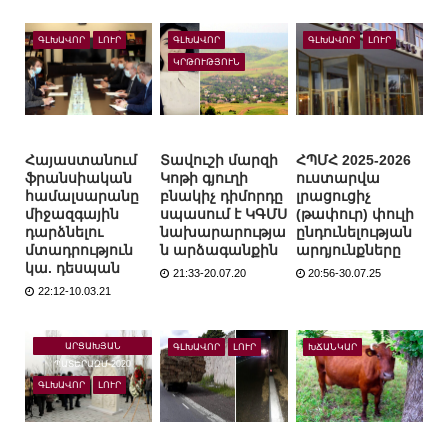
ԳԼԽԱՎՈՐ
ԼՈՒՐ
ԳԼԽԱՎՈՐ
ԳԼԽԱՎՈՐ
ԼՈՒՐ
ԿՐԹՈՒԹՅՈՒՆ
Հայաստանում
Տավուշի մարզի
ՀՊՄՀ 2025-2026
ֆրանսիական
Կոթի գյուղի
ուստարվա
համալսարանը
բնակիչ դիմորդը
լրացուցիչ
միջազգային
սպասում է ԿԳՄՍ
(թափուր) փուլի
դարձնելու
նախարարությա
ընդունելության
մտադրություն
ն արձագանքին
արդյունքները
կա. դեսպան
21:33-20.07.20
20:56-30.07.25
22:12-10.03.21
ԱՐՑԱԽՅԱՆ
ԳԼԽԱՎՈՐ
ԼՈՒՐ
ԽՃԱՆԿԱՐ
ՊԱՏԵՐԱԶՄ-2020
ԳԼԽԱՎՈՐ
ԼՈՒՐ