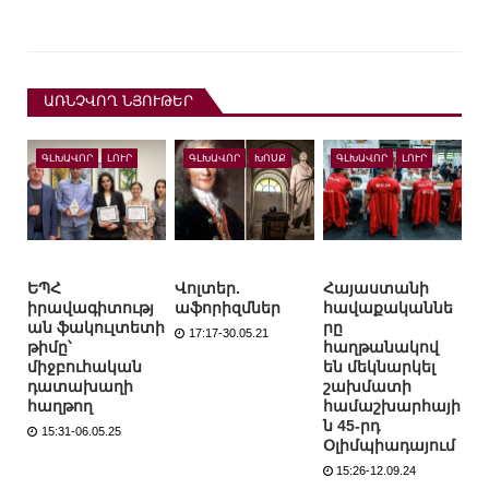
ԱՌՆՉՎՈՂ ՆՅՈՒԹԵՐ
ԳԼԽԱՎՈՐ
ԼՈՒՐ
ԳԼԽԱՎՈՐ
ԽՈՍՔ
ԳԼԽԱՎՈՐ
ԼՈՒՐ
ԵՊՀ
Վոլտեր.
Հայաստանի
իրավագիտությ
աֆորիզմներ
հավաքականնե
ան ֆակուլտետի
րը
17:17-30.05.21
թիմը՝
հաղթանակով
միջբուհական
են մեկնարկել
դատախաղի
շախմատի
հաղթող
համաշխարհայի
ն 45-րդ
15:31-06.05.25
Օլիմպիադայում
15:26-12.09.24