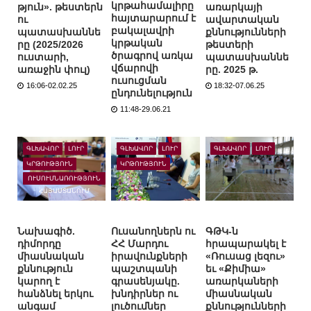
կրթահամալիրը
թյուն». թեստերն
առարկայի
հայտարարում է
ու
ավարտական
բակալավրի
պատասխաննե
քննությունների
կրթական
րը (2025/2026
թեստերի
ծրագրով առկա
ուստարի,
պատասխաննե
վճարովի
առաջին փուլ)
րը. 2025 թ.
ուսուցման
16:06-02.02.25
18:32-07.06.25
ընդունելություն
11:48-29.06.21
ԳԼԽԱՎՈՐ
ԼՈՒՐ
ԳԼԽԱՎՈՐ
ԼՈՒՐ
ԳԼԽԱՎՈՐ
ԼՈՒՐ
ԿՐԹՈՒԹՅՈՒՆ
ԿՐԹՈՒԹՅՈՒՆ
ՈՒՍՈՒՄՆԱՌՈՒԹՅՈՒՆ
ՀԱՅԱՍՏԱՆՈՒՄ
Նախագիծ.
Ուսանողներն ու
ԳԹԿ-ն
դիմորդը
ՀՀ Մարդու
հրապարակել է
միասնական
իրավունքների
«Ռուսաց լեզու»
քննություն
պաշտպանի
եւ «Քիմիա»
կարող է
գրասենյակը.
առարկաների
հանձնել երկու
խնդիրներ ու
միասնական
անգամ
լուծումներ
քննությունների