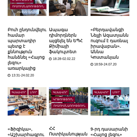
ՈՒՍՈՒՄՆԱՌՈՒԹՅՈՒՆ
ՀԱՅԱՍՏԱՆՈՒՄ
Բուհ ընդունվելու
Ապագա
«Բերդավանցի
համար
դիմորդներն
Նելլի Ազատյանն
պարտադիր
այցելել են ԵՊՀ
ուզում է դառնալ
պետք է
Քիմիայի
իրավաբան».
քննություն
ֆակուլտետ
Աննա
հանձնել «Հայոց
Կոստանյան
18:28-02.02.22
լեզու»
18:59-24.07.20
առարկայից
13:31-24.02.20
ԳԼԽԱՎՈՐ
ԼՈՒՐ
ԳԼԽԱՎՈՐ
ԳԼԽԱՎՈՐ
ԼՈՒՐ
ԿՐԹՈՒԹՅՈՒՆ
ՈՒՍՈՒՄՆԱՌՈՒԹՅՈՒՆ
ՀԱՅԱՍՏԱՆՈՒՄ
ՀՀ
«Ֆիզիկա»,
9-րդ դասարանի
Ոստիկանության
«Աշխարհագրու
«Հայոց լեզու»