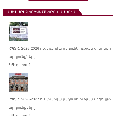
ԱՄԵՆԱԸՆԹԵՐՑՎԱԾՆԵՐԸ 1 ԱՄՍՈՒՄ
ՀՊՏՀ. 2025-2026 ուստարվա ընդունելության մրցույթի
արդյունքները
6.5k դիտում
ՀՊՏՀ. 2026-2027 ուստարվա ընդունելության մրցույթի
արդյունքները
5.8k դիտում