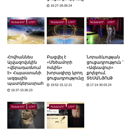
16:27-26.09.24
ԳԼԽԱՎՈՐ
ԼՈՒՐ
ԳԼԽԱՎՈՐ
ԼՈՒՐ
ԳԼԽԱՎՈՐ
ԼՈՒՐ
Հովհաննես
Բացվել է
Նորաձևության
Այվազովսկին
«Մեծամորի
ցուցադրություն ՝
«վերադառնում
ոսկին»
«Ազնավուր»
է» Հայաստանի
խորագիրը կրող
քոլեջում.
ազգային
ցուցադրությունը
ՏԵՍԱՆՅՈւԹ
պատկերասրահ
19:52-15.12.21
17:14-30.03.24
16:37-15.06.23
ԳԼԽԱՎՈՐ
ԼՈՒՐ
ԳԼԽԱՎՈՐ
ԼՈՒՐ