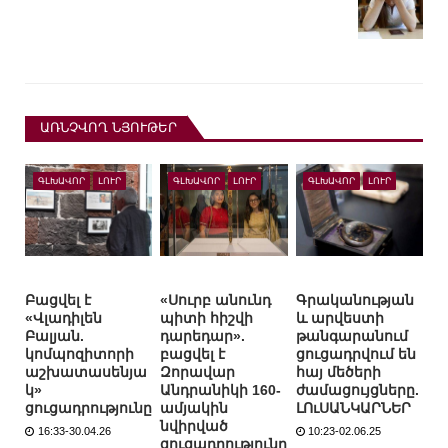
ԱՌՆՉՎՈՂ ՆՅՈՒԹԵՐ
ԳԼԽԱՎՈՐ
ԼՈՒՐ
ԳԼԽԱՎՈՐ
ԼՈՒՐ
ԳԼԽԱՎՈՐ
ԼՈՒՐ
Բացվել է
«Սուրբ անունդ
Գրականության
«Վլադիլեն
պիտի հիշվի
և արվեստի
Բալյան.
դարեդար».
թանգարանում
կոմպոզիտորի
բացվել է
ցուցադրվում են
աշխատասենյա
Զորավար
հայ մեծերի
կ»
Անդրանիկի 160-
ժամացույցները.
ցուցադրությունը
ամյակին
ԼՈւՍԱՆԿԱՐՆԵՐ
նվիրված
16:33-30.04.26
10:23-02.06.25
ցուցադրությունը