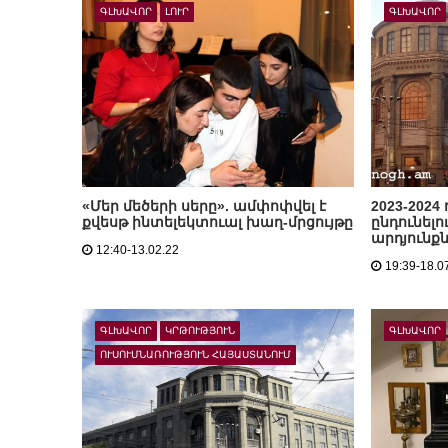
ԳԼԽԱՎՈՐ
ԼՈՒՐ
ԳԼԽԱՎՈՐ
«Մեր մեծերի սերը». ամփոփվել է
2023-202
քվեսթ ինտելեկտուալ խաղ-մրցույթը
ընդունելո
արդյունք
12:40-13.02.22
19:39-18.0
ԳԼԽԱՎՈՐ
ԿՐԹՈՒԹՅՈՒՆ
ԳԼԽԱՎՈՐ
ՈՒՍՈՒՄՆԱՌՈՒԹՅՈՒՆ ՀԱՅԱՍՏԱՆՈՒՄ