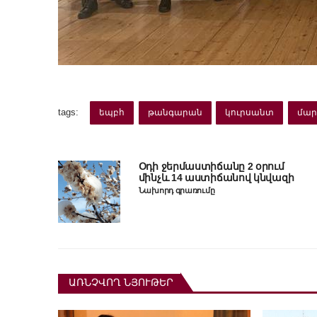
tags:
եպբհ
թանգարան
կուրսանտ
մար
Օդի ջերմաստիճանը 2 օրում
մինչև 14 աստիճանով կնվազի
Նախորդ գրառումը
ԱՌՆՉՎՈՂ ՆՅՈՒԹԵՐ