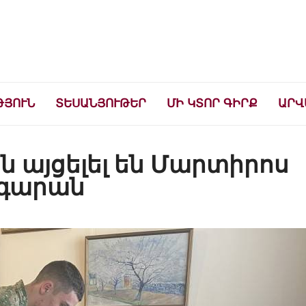
ների համար
ԹՅՈՒՆ
ՏԵՍԱՆՅՈՒԹԵՐ
ՄԻ ԿՏՈՐ ԳԻՐՔ
ԱՐՎ
 այցելել են Մարտիրոս
նգարան