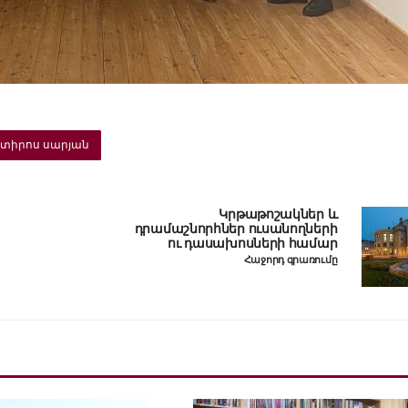
տիրոս սարյան
Կրթաթոշակներ և
դրամաշնորհներ ուսանողների
ու դասախոսների համար
Հաջորդ գրառումը