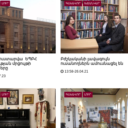
ԼՈՒՐ
ԳԼԽԱՎՈՐ
ԽՃԱՆԿԱՐ
4 ուստարվա ԵՊԲՀ
Բժշկականի լավագույն
ւթյան մրցույթի
ուսանողներն ամուսնացել են
ները
13:58-26.04.21
7.23
ԼՈՒՐ
ԳԼԽԱՎՈՐ
ԼՈՒՐ