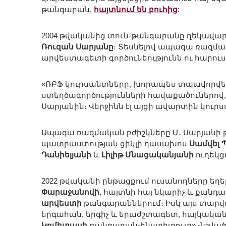
թանգարան,
հայտնում են բուհից
:
2004 թվականից տուն-թանգարանը ղեկավար
Ռուզան Սարյանը
։ Տեսնելով ապագա ռազմակ
արվեստագետի գործունեությունն ու հարուս
«ՌԲՖ կուրսանտները, խորապես տպավորվել
ստեղծագործությունների հավաքածուներով,
Սարյանին։ Վերջինն էլ այցի ավարտին կուր
Ապագա ռազմական բժիշկները Մ․ Սարյանի 
պատրաստության ցիկլի դասախոս
Սամվել 
Դանիելյանի
և
Լիլիթ Մնացականյանի
ուղեկց
2022 թվականի ընթացքում ուսանողները եղե
Փարաջանովի
, հայտնի հայ նկարիչ և քանդ
արվեստի
թանգարաններում։ Իսկ այս տարվ
երգահան, երգիչ և երաժշտագետ, հայկակա
Կոմիտասի
թանգարան-ինստիտուտ»,-նշված 