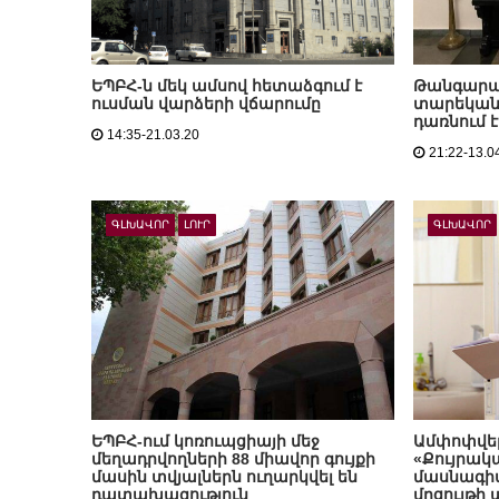
ԵՊԲՀ-ն մեկ ամսով հետաձգում է
Թանգարան
ուսման վարձերի վճարումը
տարեկան
դառնում 
14:35-21.03.20
21:22-13.0
ԳԼԽԱՎՈՐ
ԼՈՒՐ
ԳԼԽԱՎՈՐ
ԵՊԲՀ-ում կոռուպցիայի մեջ
Ամփոփվել
մեղադրվողների 88 միավոր գույքի
«Քույրակ
մասին տվյալներն ուղարկվել են
մասնագիտ
դատախազություն
մրցույթի 