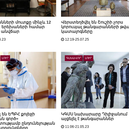
ների մուտքը մինչև 12
Վերստեղծվել են Շուշիի չորս
 երեխաների համար
կորուսյալ թանգարանների թվա
է անվճար
կատալոգները
4.23
12:19-25.07.25
ԼՈՒՐ
ԳԼԽԱՎՈՐ
ԼՈՒՐ
 են ԵՊԲՀ քոլեջի
ԿԳՄՍ նախարարը Դիլիջանում
ան գործ»
այցելել է թանգարաններ
ությամբ ընդունելության
11:06-21.05.23
արդյունքները