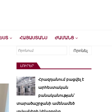
ԵՍՏ
ՀԱՅԱՍՏԱՆՍ
ԺԱՄԱՆՑ
Որոնել
Որոնել
ԼՈՒՐԵՐ
Հրազդանում բացվել է
արհեստական ​​
բանականության՝
տարածաշրջանի ամենամեծ
տվյալների կենտրոնը