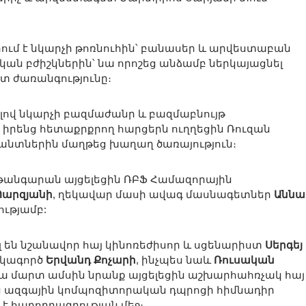
ում է նկարչի թոռնուհին՝ բանասեր և արվեստաբան
ան բժիշկներին՝ նա որոշեց անձամբ ներկայացնել
տ ժառանգությունը։
ով նկարչի բազմաժանր և բազմաբնույթ
 իրենց հետաքրքրող հարցերն ուղղեցին Ռուզան
սանտներին մաղթեց խաղաղ ծառայություն։
թանգարան այցելեցին ՌԲՖ Համազորային
Պարզյանի
, ղեկավար մասի ավագ մասնագետներ
Աննա
ությամբ:
լ են նշանավոր հայ կինոռեժիսոր և սցենարիստ
Սերգեյ
ակագործ
Երվանդ Քոչարի
, ինչպես նաև
Ռուսական
ա մարտ ամսին նրանք այցելեցին աշխարհահռչակ հայ
ն ազգային կոմպոզիտորական դպրոցի հիմնադիր
է հաղորդագրության մեջ։