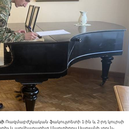
նի
Ռազմաբժշկական ֆակուլտետի 1-ին և 2-րդ կուրսի
կարիչ և արվեստագետ Մարտիրոս Սարյանի տուն-