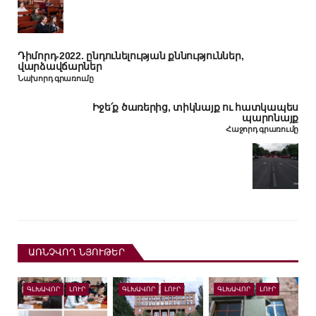
Դիմորդ-2022. ընդունելության քննություններ,
վարձավճարներ
Նախորդ գրառումը
Իջե՛ք ծառերից, տիկնայք ու հատկապես
պարոնայք
Հաջորդ գրառումը
ԱՌՆՉՎՈՂ ՆՅՈՒԹԵՐ
ԳԼԽԱՎՈՐ
ԼՈՒՐ
ԳԼԽԱՎՈՐ
ԼՈՒՐ
ԳԼԽԱՎՈՐ
ԼՈՒՐ