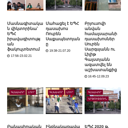
Մասնագիտակա
Մահացել է ԵՊՀ
Բրյուսովի
ն վիկտորինա՝
դասախոս
անվան
ԵՊՀ
Ռուբեն
համալսարանի
իրավագիտությ
Սաքապետոյան
դասախոսներ
ան
ը
Սուրեն
ֆակուլտետում
Սարգսյանն ու
19:38-21.07.20
Լիլիթ
17:56-23.02.21
Գալստյանն
ազատվել են
աշխատանքից
16:45-12.09.23
ԳԼԽԱՎՈՐ
ԼՈՒՐ
ԳԼԽԱՎՈՐ
ԼՈՒՐ
ԳԼԽԱՎՈՐ
ԿՐԹՈՒԹՅՈՒՆ
Բանասիրական
Ինքնակառավա
ԵՊՀ 2020 թ.