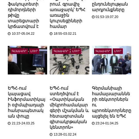
ֆակուլտետի
րում. գրավիչ
ընդունելության
դիմորդների
առաջարկ՝ ԵՊՀ
արդյունքները
թիվը
առաջին
01:53-19.07.20
տարեցտարի
կուրսեցիների
կրճատվում է
համար
10:37-05.04.22
18:55-03.02.21
ԳԼԽԱՎՈՐ
ԼՈՒՐ
ԳԼԽԱՎՈՐ
ԼՈՒՐ
ԳԼԽԱՎՈՐ
ԼՈՒՐ
ԵՊՀ-ում
ԵՊՀ-ում
Գերմանիայի
կայացավ
ստեղծվում է
համալսարաննե
Ինֆորմատիկայ
«Օպտիկական
րի ռեկտորներն
ի օլիմպիադայի
միկրոհամակար
ու
հանրապետակ
գերի մշակման և
պրոռեկտորները
ան փուլը
հետազոտման
այցելել են ԵՊՀ
գիտակրթական
21:23-24.03.25
23:24-01.04.25
կենտրոն»
13:28-01.02.24