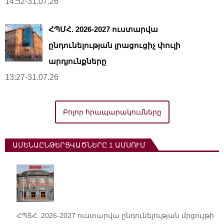
14:52-31.07.26
ՀՊՄՀ. 2026-2027 ուստարվա
ընդունելության լրացուցիչ փուլի
արդյունքները
13:27-31.07.26
Բոլոր հրապարակումները
ԱՄԵՆԱԸՆԹԵՐՑՎԱԾՆԵՐԸ 1 ԱՄՍՈՒՄ
ՀՊՏՀ. 2026-2027 ուստարվա ընդունելության մրցույթի