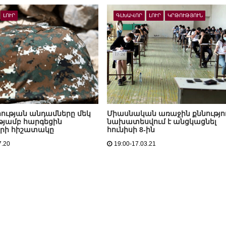
ԼՈՒՐ
ԳԼԽԱՎՈՐ
ԼՈՒՐ
ԿՐԹՈՒԹՅՈՒՆ
ւթյան անդամները մեկ
Միասնական առաջին քննությո
ւթյամբ հարգեցին
նախատեսվում է անցկացնել
երի հիշատակը
հունիսի 8-ին
7.20
19:00-17.03.21