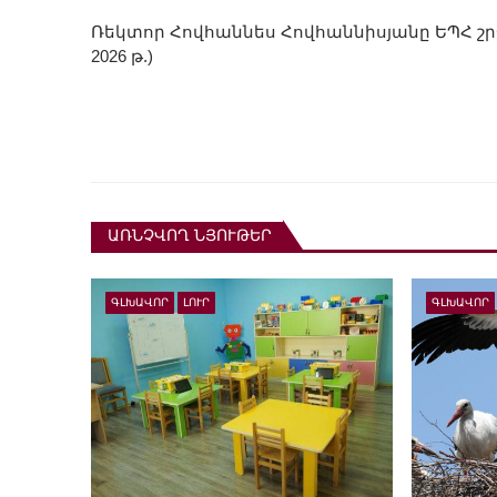
Ռեկտոր Հովհաննես Հովհաննիսյանը ԵՊՀ շ
2026 թ.)
ԱՌՆՉՎՈՂ ՆՅՈՒԹԵՐ
ԳԼԽԱՎՈՐ
ԼՈՒՐ
ԳԼԽԱՎՈՐ