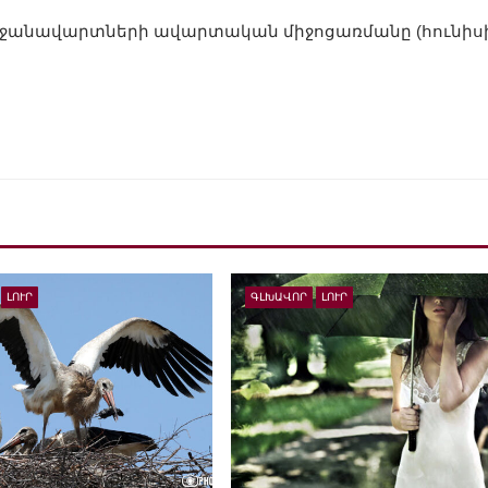
րջանավարտների ավարտական միջոցառմանը (հունիսի 
ԼՈՒՐ
ԳԼԽԱՎՈՐ
ԼՈՒՐ