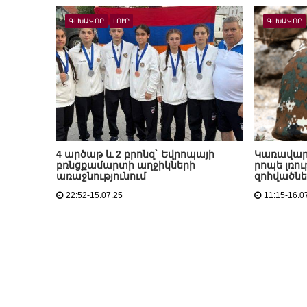
ԳԼԽԱՎՈՐ
ԼՈՒՐ
ԳԼԽԱՎՈՐ
4 արծաթ և 2 բրոնզ` Եվրոպայի
Կառավարո
բռնցքամարտի աղջիկների
րոպե լռո
առաջնությունում
զոհվածն
22:52-15.07.25
11:15-16.0