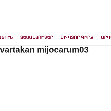
ների համար
ԹՅՈՒՆ
ՏԵՍԱՆՅՈՒԹԵՐ
ՄԻ ԿՏՈՐ ԳԻՐՔ
ԱՐՎ
avartakan mijocarum03