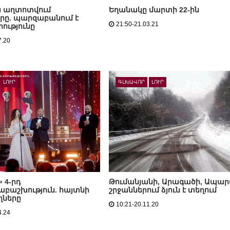
ն աղտոտվում
Եղանակը մարտի 22-ին
րը. պարզաբանում է
21:50-21.03.21
ությունը
7.20
ԼՈՒՐ
ԳԼԽԱՎՈՐ
ԼՈՒՐ
 4-րդ
Թումանյանի, Արագածի, Ապա
բաշխություն. հայտնի
շրջաններում ձյուն է տեղում
ղները
10:21-20.11.20
4.24