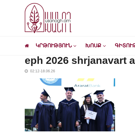
Skip
Skip
to
to
navigation
content
Ուսանող
Լրատվական-մշակութային կայք՝ ուսանող
ԿՐԹՈՒԹՅՈՒՆ
ԽՈՍՔ
ԳԻՏՈՒ
eph 2026 shrjanavart 
02:12-18.06.26