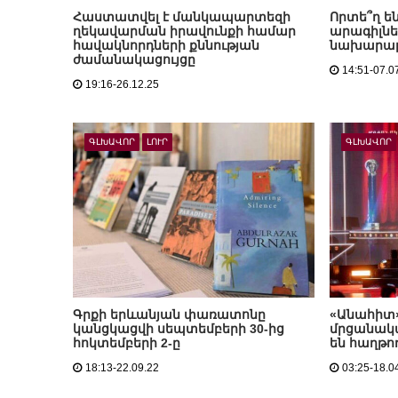
Հաստատվել է մանկապարտեզի
Որտե՞ղ ե
ղեկավարման իրավունքի համար
արագիլնե
հավակնորդների քննության
նախարար
ժամանակացույցը
14:51-07.0
19:16-26.12.25
ԳԼԽԱՎՈՐ
ԼՈՒՐ
ԳԼԽԱՎՈՐ
Գրքի երևանյան փառատոնը
«Անահիտ»
կանցկացվի սեպտեմբերի 30-ից
մրցանակա
հոկտեմբերի 2-ը
են հաղթո
18:13-22.09.22
03:25-18.0