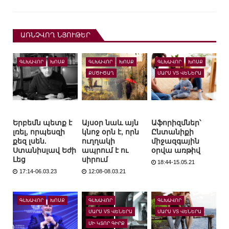
ԱՌՆՉՎՈՂ ՆՅՈՒԹԵՐ
ԳԼԽԱՎՈՐ
ԽՈՍՔ
ԳԼԽԱՎՈՐ
ԽՈՍՔ
ԳԼԽԱՎՈՐ
ԽՈՍՔ
ՔՄԾԻԾԱՂ
ՄԱՐՍ VS ՎԵՆԵՐԱ
Երբեմն պետք է
Այսօր նաև այն
Աֆորիզմներ՝
լռել, որպեսզի
կնոջ օրն է, որն
Ընտանիքի
քեզ լսեն.
ուղղակի
միջազգային
Ստանիսլավ Եժի
ապրում է ու
օրվա առթիվ
Լեց
սիրում
18:44-15.05.21
17:14-06.03.23
12:08-08.03.21
ԳԼԽԱՎՈՐ
ԽՈՍՔ
ԳԼԽԱՎՈՐ
ԳԼԽԱՎՈՐ
ՄԱՐՍ VS ՎԵՆԵՐԱ
ՄԱՐՍ VS ՎԵՆԵՐԱ
ՄԻ ԿՏՈՐ ԳԻՐՔ