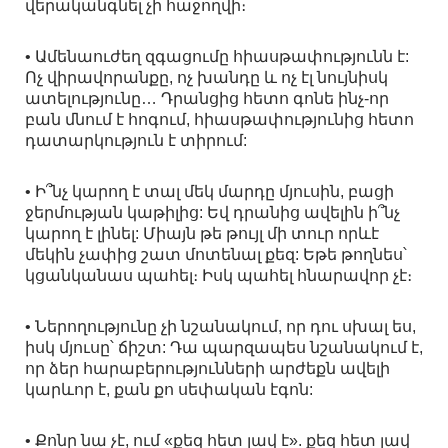
վերականգնել չի հաջողվի։
• Ամենաուժեղ զգացումը հիասթափությունն է:
Ոչ վիրավորանքը, ոչ խանդը և ոչ էլ նույնիսկ
ատելությունը… Դրանցից հետո գոնե ինչ-որ
բան մնում է հոգում, հիասթափությունից հետո
դատարկություն է տիրում:
• Ի՞նչ կարող է տալ մեկ մարդը մյուսին, բացի
ջերմության կաթիլից: Եվ դրանից ավելին ի՞նչ
կարող է լինել: Միայն թե թույլ մի տուր որևէ
մեկին չափից շատ մոտենալ քեզ: Եթե թողնես՝
կցանկանաս պահել։ Իսկ պահել հնարավոր չէ։
• Ներողությունը չի նշանակում, որ դու սխալ ես,
իսկ մյուսը՝ ճիշտ: Դա պարզապես նշանակում է,
որ ձեր հարաբերությունների արժեքն ավելի
կարևոր է, քան քո սեփական էգոն:
• Քոնը նա չէ, ում «քեզ հետ լավ է». քեզ հետ լավ