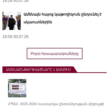
18:28-30.07.26
Ամենայն հայոց կաթողիկոսն ընդունել է
սկաուտներին
16:59-30.07.26
Բոլոր հրապարակումները
ԱՄԵՆԱԸՆԹԵՐՑՎԱԾՆԵՐԸ 1 ԱՄՍՈՒՄ
ՀՊՏՀ. 2025-2026 ուստարվա ընդունելության մրցույթի