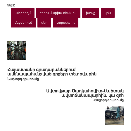
tags:
աֆորիզմ
էրիխ մարիա ռեմարկ
խոսք
կին
մեջբերում
սեր
տղամարդ
Հայաստանի գրադարաններում
ամենապահանջված գրքերը փետրվարին
Նախորդ գրառումը
Ավտովթար Ծաղկահովիտ-Սպիտակ
ավտոճանապարհին․ կա զոհ
Հաջորդ գրառումը