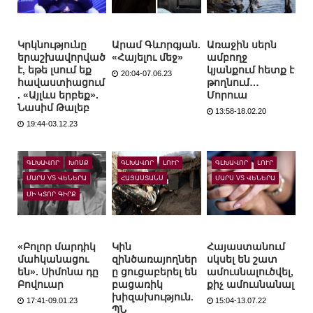
Կրկնությունը
Արամ Գևորգյան.
Առաջին սերն
երաշխավորված
«Հայելու մեջ»
ամբողջ
է, եթե լսում եք
կյանքում հետք է
20:04-07.06.23
հավաստիացում
թողնում…
. «Այլևս երբեք».
Մորուա
Նասիմ Թալեբ
13:58-18.02.20
19:44-03.12.23
ԳԼԽԱՎՈՐ
ԽՈՍՔ
ԳԼԽԱՎՈՐ
ԼՈՒՐ
ԳԼԽԱՎՈՐ
ԼՈՒՐ
ՄԱՐՍ VS ՎԵՆԵՐԱ
ՀԱՅԱՍՏԱՆՍ
ՄԱՐՍ VS ՎԵՆԵՐԱ
ՄԻ ԿՏՈՐ ԳԻՐՔ
«Բոլոր մարդիկ
Կին
Հայաստանում
մահկանացու
զինծառայողներ
սկսել են շատ
են». Սիմոնա դը
ը ցուցաբերել են
ամուսնալուծվել,
Բովուար
բացառիկ
քիչ ամուսնանալ
խիզախություն.
17:41-09.01.23
15:04-13.07.22
ՊՆ