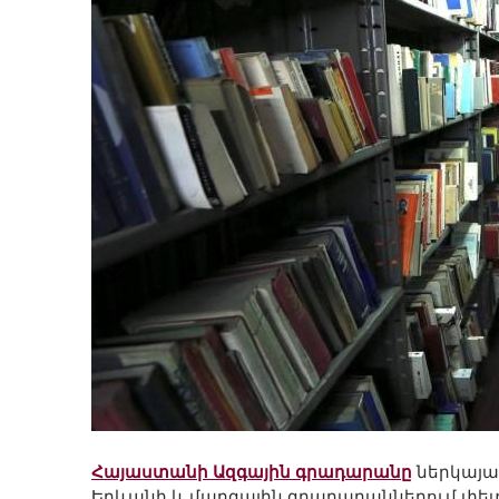
Հայաստանի Ազգային գրադարանը
ներկայաց
Երևանի և մարզային գրադարաններում փե