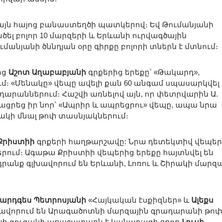
այն հայոց բանաստեղծի պատկերով։ Եվ Թումանյանի
ել բոլոր 10 մարզերի և Երևանի ուրվագծային
անյանի ծննդյան օրը գիրքը բոլորի տներն է մտնում։
ից
Աշոտ Աղաբաբյանի
գրքերից երեքը՝ «Թակարդ»,
մ։ «Մենակը» վեպը ավելի քան 60 անգամ սպասարկվել 
րաններում։ Հաշվի առնելով այն, որ փետրվարին Ա.
ցրեց իր նոր՝ «Ապրիր և ապրեցրու» վեպը, ապա նրա
ակի մնալ թոփ տասնյակներում։
Քրիստիի
գրքերի հաղթարշավը: Նրա դետեկտիվ վեպեր
րում։ Ագաթա Քրիստիի վեպերից երեքը հայտնվել են
րանք գլխավորում են Երևանի, Լոռու և Շիրակի մարզ
արդգես Պետրոսյանի
«Հայկական էսքիզներ» և
Ալեքս
խավորում են Արագածոտնի մարզային գրադարանի թո
նի ցուցակի առաջատարն է կանադացի գրող
Լուսի