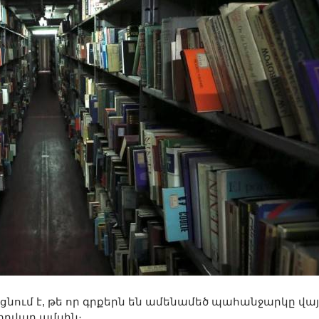
նում է, թե որ գրքերն են ամենամեծ պահանջարկը վայե
տրվար ամսին։