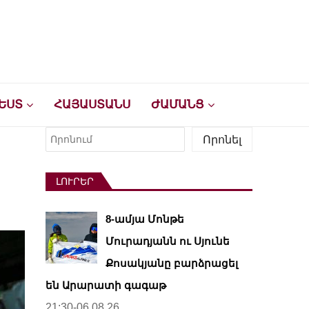
ԵՍՏ
ՀԱՅԱՍՏԱՆՍ
ԺԱՄԱՆՑ
Որոնել
Որոնել
ԼՈՒՐԵՐ
8-ամյա Մոնթե
Մուրադյանն ու Սյունե
Քոսակյանը բարձրացել
են Արարատի գագաթ
21:30-06.08.26