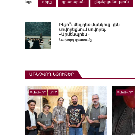
tags:
գիրք
գրադարան
ընթերցանություն
Ինչո՞ւ մեզ դեռ մանկուց չեն
սովորեցնում սովորել.
«Արմենպրես»
Նախորդ գրառումը
ԱՌՆՉՎՈՂ ՆՅՈՒԹԵՐ
ԳԼԽԱՎՈՐ
ԼՈՒՐ
ԳԼԽԱՎՈՐ