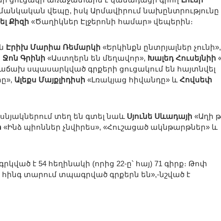
մանկական վեպը, իսկ Արմավիրում նախընտրությունը
ել Քիզի
«Ծաղիկներ Էլջերոնի համար» վեպերին։
են
Էրիխ Մարիա Ռեմարկի
«Երկինքն ընտրյալներ չունի»
,
Ջոն Գրինի
«Աստղերն են մեղավոր»,
Խալեդ Հուսեյնիի
հաճախ սպասարկված գրքերի ցուցակում են հայտնվել
ը»,
Ալեքս Մայքլիդիսի
«Լռակյաց հիվանդը» և
Հովսեփ
նյակներում տեղ են գտել նաև
Սյունե Սևադայի
«Աղի թ
ի
«Ինձ պիոններ չնվիրես», «Հուշացած ակնթարթներ» և
ված է 54 հեղինակի (որից 22-ը՝ հայ) 71 գիրք։ Թոփ
ն հինգ տարում տպագրված գրքերն են»,-նշված է