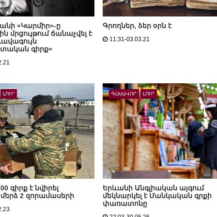
յանի «Կարմիր»-ը
Գրողներ, ձեր օրն է
ն մրցույթում ճանաչվել է
11:31-03.03.21
ավագույն
ստական գիրք»
2.21
ԼՈՒՐ
ԳԼԽԱՎՈՐ
ԼՈՒՐ
00 գիրք է նվիրել
Երևանի Անգլիական այգում
երձ 2 զորամասերի
մեկնարկել է Մանկական գրքի
փառատոնը
2.23