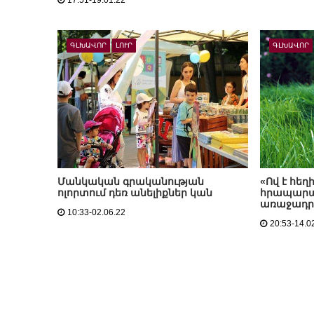
17:51-19.01.22
ԳԼԽԱՎՈՐ
ԼՈՒՐ
ԳԼԽԱՎՈՐ
Մանկական գրականության
«Ով է հեղ
ոլորտում դեռ անելիքներ կան
հրապարակ
առաջադր
10:33-02.06.22
20:53-14.0