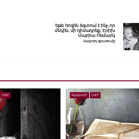
Եթե հոգին ձգտում է ինչ-որ
մեկին, մի դիմադրեք. Էրիխ
Մարիա Ռեմարկ
Հաջորդ գրառումը
ԼՈՒՐ
ԳԼԽԱՎՈՐ
ԼՈՒՐ