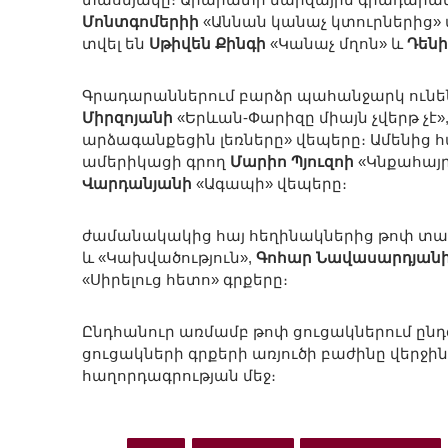
Մոնտգոմերիի
«Աննան կանաչ կտուրներից» 
տվել են
Սթիվեն Քինգի
«Կանաչ մղոն» և
Դենի
Գրադարաններում բարձր պահանջարկ ուն
Միրզոյանի
«Երևան-Փարիզը միայն չվերթ չէ»
արձագանքեցին լեռները» վեպերը։ Ամենից 
ամերիկացի գրող
Մարիո Պյուզոի
«Կնքահայր
Վարդանյանի
«Ագապի» վեպերը։
ժամանակակից հայ հեղինակներից թոփ տաս
և «Կախվածություն»,
Գոհար Նավասարդյան
«Սիրելուց հետո» գրքերը։
Ընդհանուր առմամբ թոփ ցուցակներում ընդգրկ
ցուցակների գրքերի առյուծի բաժինը վերջի
հաղորդագրության մեջ։