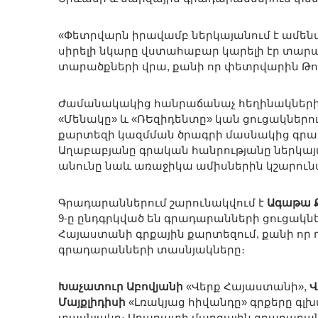
«Փետրվարն իրավամբ ներկայանում է ամեն
սիրելի նկարը վստահաբար կարելի էր տարած
տարածքների վրա, քանի որ փետրվարին Թում
Ժամանակակից հանրաճանաչ հեղինակներ
«Մենակը» և «ՌԵզիդենտը» կան ցուցակներու
քարտեզի կազմման ծրագրի մասնակից գրադա
Աղաբաբյանը գրական հանրությանը ներկայա
անունը նաև առաջիկա ամիսներին կշարուն
Գրադարաններում շարունակվում է
Ագաթա 
9-ը ընդգրկված են գրադարանների ցուցակնե
Հայաստանի գրքային քարտեզում, քանի որ դ
գրադարանների տասնյակները։
Խաչատուր Աբովյանի
«Վերք Հայաստանի»,
Վ
Մայքլիդիսի
«Լռակյաց հիվանդը» գրքերը գլ
տասնյակը։ Արարատի մարզային գրադարա