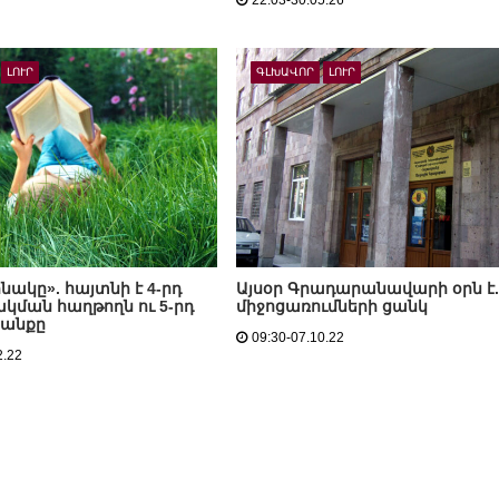
22:03-30.05.26
ԼՈՒՐ
ԳԼԽԱՎՈՐ
ԼՈՒՐ
ինակը». հայտնի է 4-րդ
Այսօր Գրադարանավարի օրն է.
ման հաղթողն ու 5-րդ
միջոցառումների ցանկ
անքը
09:30-07.10.22
2.22