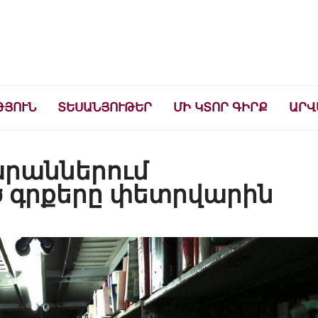
ների համար
ԹՅՈՒՆ
ՏԵՍԱՆՅՈՒԹԵՐ
ՄԻ ԿՏՈՐ ԳԻՐՔ
ԱՐՎ
րաններում
գրքերը փետրվարին