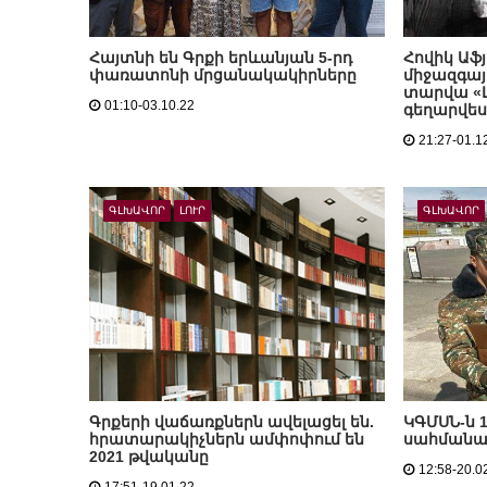
Հայտնի են Գրքի երևանյան 5-րդ
Հովիկ Աֆ
փառատոնի մրցանակակիրները
միջազգայի
տարվա «Լ
01:10-03.10.22
գեղարվե
21:27-01.1
ԳԼԽԱՎՈՐ
ԼՈՒՐ
ԳԼԽԱՎՈՐ
Գրքերի վաճառքներն ավելացել են.
ԿԳՄՍՆ-ն 1
հրատարակիչներն ամփոփում են
սահմանամ
2021 թվականը
12:58-20.0