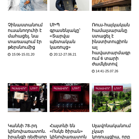
Չինաստանում
ՄԻՊ
Ռուս-հայկական
ուսանողուհի է
գրասենյակը՝
համալսարանը
մահացել. նա
«Տարվա
ստացել է
տառապում էր
պետական
ինստիտուցիոն
թերսնումից
կառույց»
ալ
հավատարմագր
15:06-15.01.20
20:12-27.06.21
ում 6 տարի
ժամկետով
14:41-25.07.26
ԳԼԽԱՎՈՐ
ԼՈՒՐ
ԳԼԽԱՎՈՐ
ԼՈՒՐ
ԳԼԽԱՎՈՐ
ԼՈՒՐ
Կաննի 78-րդ
Հայտնի են
Սլավոնականում
կինոփառատոն.
«Ոսկե ծիրան»
չկար
իրանցի ռեժիսոր
կինոփառատոն
կոռուպցիա, որը