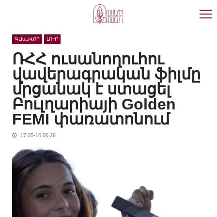
Skip
Skip
to
to
navigation
content
ԳԼԽԱՎՈՐ
ԼՈՒՐ
ՌՀՀ ուսանողուհու
վավերագրական ֆիլմը
մրցանակ է ստացել
Բուլղարիայի Golden
FEMI փառատոնում
17:05-16.06.26