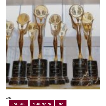
tags:
մրցանակ
ուսանողուհի
ռհհ