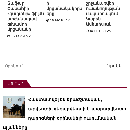
Ջաֆար
ի
շրջանառվեր
Փանահիի
մրցանակակիրն
ուսանողության
«գաղտնի» ֆիլմն
երը
մակարդակում.
արժանացավ
Կարեն
10:14-16.07.23
գլխավոր
Ավետիսյան
մրցանակի
10:14-11.04.23
15:13-25.05.25
Որոնել
Որոնել
ԼՈՒՐԵՐ
Հաստատվել են երաժշտական,
արվեստի, գեղարվեստի և պարարվեստի
դպրոցների օրինակելի ուսումնական
պլանները