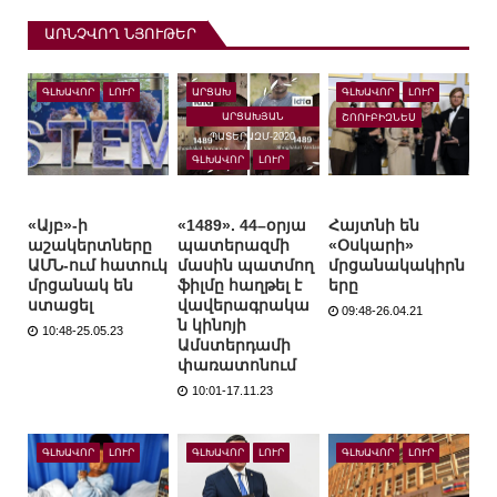
ԱՌՆՉՎՈՂ ՆՅՈՒԹԵՐ
ԳԼԽԱՎՈՐ
ԼՈՒՐ
ԱՐՑԱԽ
ԳԼԽԱՎՈՐ
ԼՈՒՐ
ԱՐՑԱԽՅԱՆ
ՇՈՈՒԲԻԶՆԵՍ
ՊԱՏԵՐԱԶՄ-2020
ԳԼԽԱՎՈՐ
ԼՈՒՐ
«Այբ»-ի
«1489». 44–օրյա
Հայտնի են
աշակերտները
պատերազմի
«Օսկարի»
ԱՄՆ-ում հատուկ
մասին պատմող
մրցանակակիրն
մրցանակ են
ֆիլմը հաղթել է
երը
ստացել
վավերագրակա
09:48-26.04.21
ն կինոյի
10:48-25.05.23
Ամստերդամի
փառատոնում
10:01-17.11.23
ԳԼԽԱՎՈՐ
ԼՈՒՐ
ԳԼԽԱՎՈՐ
ԼՈՒՐ
ԳԼԽԱՎՈՐ
ԼՈՒՐ