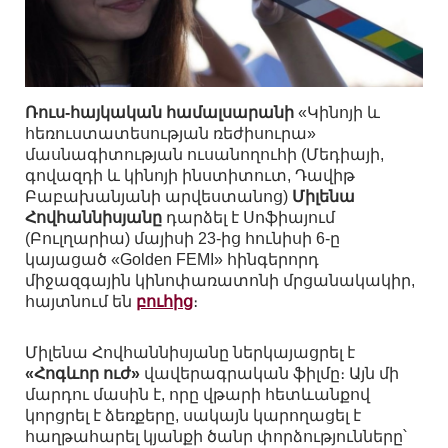
Ռուս-հայկական համալսարանի
«Կինոյի և
հեռուստատեսության ռեժիսուրա»
մասնագիտության ուսանողուհի (Մեդիայի,
գովազդի և կինոյի ինստիտուտ, Դավիթ
Բաբախանյանի արվեստանոց)
Միլենա
Հովհաննիսյանը
դարձել է Սոֆիայում
(Բուլղարիա) մայիսի 23-ից հունիսի 6-ը
կայացած «Golden FEMI» հինգերորդ
միջազգային կինոփառատոնի մրցանակակիր,
հայտնում են
բուհից
։
Միլենա Հովհաննիսյանը ներկայացրել է
«Հոգևոր ուժ»
վավերագրական ֆիլմը։ Այն մի
մարդու մասին է, որը վթարի հետևանքով
կորցրել է ձեռքերը, սակայն կարողացել է
հաղթահարել կյանքի ծանր փորձությունները՝