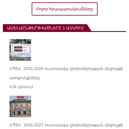
Բոլոր հրապարակումները
ԱՄԵՆԱԸՆԹԵՐՑՎԱԾՆԵՐԸ 1 ԱՄՍՈՒՄ
ՀՊՏՀ. 2025-2026 ուստարվա ընդունելության մրցույթի
արդյունքները
6.5k դիտում
ՀՊՏՀ. 2026-2027 ուստարվա ընդունելության մրցույթի