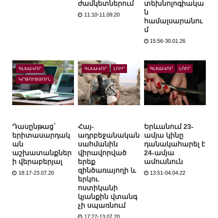
ժամկետներում
տեխնոլոգիակա
ն
11:10-11.09.20
համալսարանու
մ
15:56-30.01.26
ԳԼԽԱՎՈՐ
ԳԼԽԱՎՈՐ
ԼՈՒՐ
ԳԼԽԱՎՈՐ
ԼՈՒՐ
ԿՐԹՈՒԹՅՈՒՆ
Դասընթաց`
Հայ-
Երևանում 23-
երիտասարդակ
ադրբեջանական
ամյա կինը
ան
սահմանին
դանակահարել է
աշխատանքներ
վիրավորված
24-ամյա
ի վերաբերյալ
երեք
ամուսնուն
զինծառայողի և
18:17-23.07.20
13:51-04.04.22
երկու
ոստիկանի
կյանքին վտանգ
չի սպառնում
17:27-13.07.20