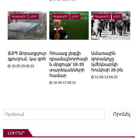
ԳԼԽԱՎՈՐ
ԼՈՒՐ
ԳԼԽԱՎՈՐ
ԼՈՒՐ
ԳԼԽԱՎՈՐ
ԼՈՒՐ
ՃՏՊ Ձորաղբյուր
Ռուսաց լեզվի
Ամառային
գյուղում․ կա զոհ
դրամաշնորհայի
զորակոչը
ն մրցույթ՝ 18-35
կմեկնարկի
20:29-29.06.21
տարեկանների
հունիսի 26-ին
համար
11:56-13.04.23
16:39-17.08.21
Որոնել
Որոնել
ԼՈՒՐԵՐ