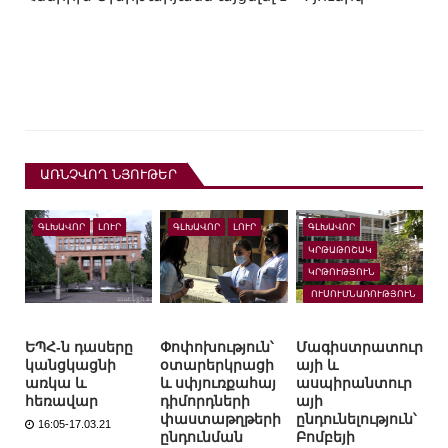
ԱՌՆՉՎՈՂ ՆՅՈՒԹԵՐ
ԳԼԽԱՎՈՐ
ԼՈՒՐ
ԳԼԽԱՎՈՐ
ԼՈՒՐ
ԳԼԽԱՎՈՐ
ԿՐԹԱԹՈՇԱԿ
ԿՐԹՈՒԹՅՈՒՆ
ՈՒՍՈՒՄՆԱՌՈՒԹՅՈՒՆ
ԱՐՏԵՐԿՐՈՒՄ
ԵՊՀ-ն դասերը
Փոփոխություն՝
Մագիստրատուր
կանցկացնի
օտարերկրացի
այի և
առկա և
և սփյուռքահայ
ասպիրանտուր
հեռավար
դիմորդների
այի
փաստաթղթերի
ընդունելություն՝
16:05-17.03.21
ընդունման
Բոմբեյի