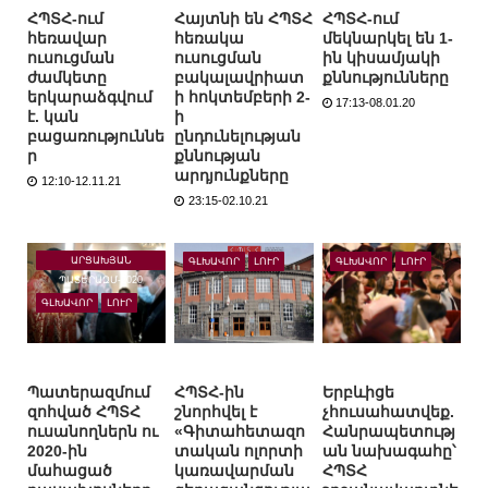
ՀՊՏՀ-ում
Հայտնի են ՀՊՏՀ
ՀՊՏՀ-ում
հեռավար
հեռակա
մեկնարկել են 1-
ուսուցման
ուսուցման
ին կիսամյակի
ժամկետը
բակալավրիատ
քննությունները
երկարաձգվում
ի հոկտեմբերի 2-
17:13-08.01.20
է. կան
ի
բացառություննե
ընդունելության
ր
քննության
արդյունքները
12:10-12.11.21
23:15-02.10.21
ԱՐՑԱԽՅԱՆ
ԳԼԽԱՎՈՐ
ԼՈՒՐ
ԳԼԽԱՎՈՐ
ԼՈՒՐ
ՊԱՏԵՐԱԶՄ-2020
ԳԼԽԱՎՈՐ
ԼՈՒՐ
Պատերազմում
ՀՊՏՀ-ին
Երբևիցե
զոհված ՀՊՏՀ
շնորհվել է
չհուսահատվեք.
ուսանողներն ու
«Գիտահետազո
Հանրապետությ
2020-ին
տական ոլորտի
ան նախագահը՝
մահացած
կառավարման
ՀՊՏՀ