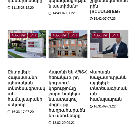
դասախոսները
գերազանցությա
շրջանավարտնե
ն աստիճան»
րին
11:15-28.12.20
(ՏԵՍԱՆՅՈւԹ)
14:49-07.01.22
18:42-07.07.23
ԳԼԽԱՎՈՐ
ԼՈՒՐ
ԳԼԽԱՎՈՐ
ԼՈՒՐ
ԳԼԽԱՎՈՐ
ԼՈՒՐ
Ընտրվել է
Հայտնի են ՀՊՏՀ
Վահագն
Հայաստանի
հեռակա 2-րդ
Խաչատուրյանն
պետական
կուրսում
այցելել է
տնտեսագիտակ
կրթությունը
տնտեսագիտակ
ան
շարունակելու
ան
համալսարանի
նպատակով
համալսարան
ռեկտոր
մրցույթը
16:31-09.09.22
հաղթահարածն
16:33-17.07.20
եր անունները
18:02-20.09.21