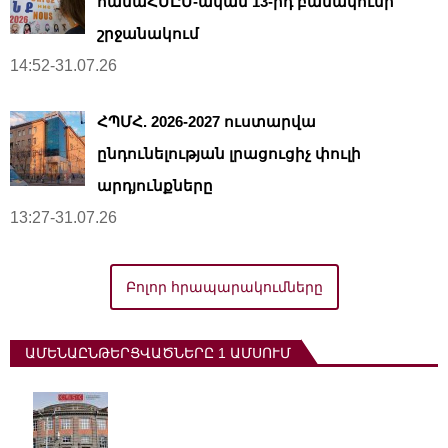
համաՀՄԸՄ-ական 13-րդ բանակումի
շրջանակում
14:52-31.07.26
ՀՊՄՀ. 2026-2027 ուստարվա
ընդունելության լրացուցիչ փուլի
արդյունքները
13:27-31.07.26
Բոլոր հրապարակումները
ԱՄԵՆԱԸՆԹԵՐՑՎԱԾՆԵՐԸ 1 ԱՄՍՈՒՄ