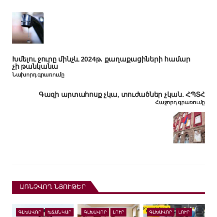
Խմելու ջուրը մինչև 2024թ․ քաղաքացիների համար
չի թանկանա
Նախորդ գրառումը
Գազի արտահոսք չկա, տուժածներ չկան. ՀՊՏՀ
Հաջորդ գրառումը
ԱՌՆՉՎՈՂ ՆՅՈՒԹԵՐ
ԳԼԽԱՎՈՐ
ԽՃԱՆԿԱՐ
ԳԼԽԱՎՈՐ
ԼՈՒՐ
ԳԼԽԱՎՈՐ
ԼՈՒՐ