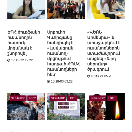
ԵՊՀ ժուռֆակի
Սրբուհի
«ՎԵՈՆ
ուսանողին
Գևորգյանը
Արմենիա»-ն
հատուկ
հանդիպել է
առաջարկում է
մրցանակ է
«Լավագույն
ուսանողներին
շնորհվել
ուսանող»
ստաժավորում
մրցույթում
անցնել «3-րդ
17:15-22.12.22
հաղթած ՀՊՄՀ
սերունդ»
ուսանողների
ծրագրում
հետ
18:33-21.05.20
18:18-03.03.22
ԳԼԽԱՎՈՐ
ԼՈՒՐ
ԳԼԽԱՎՈՐ
ԼՈՒՐ
ԳԼԽԱՎՈՐ
ԼՈՒՐ