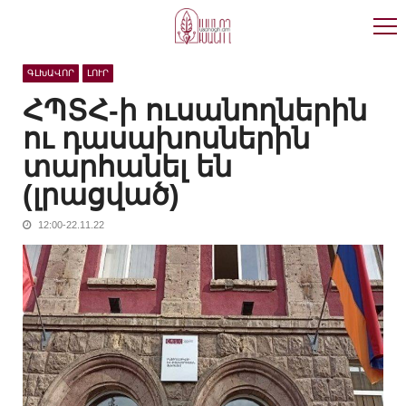
Skip
Skip
to
to
navigation
content
ԳԼԽԱՎՈՐ
ԼՈՒՐ
ՀՊՏՀ-ի ուսանողներին
ու դասախոսներին
տարհանել են
(լրացված)
12:00-22.11.22