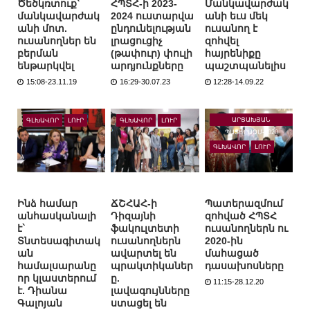
Ծեծկռտուք՝
ՀՊՏՀ-ի 2023-
Մանկավարժակ
մանկավարժակ
2024 ուստարվա
անի եւս մեկ
անի մոտ.
ընդունելության
ուսանող է
ուսանողներ են
լրացուցիչ
զոհվել
բերման
(թափուր) փուլի
հայրենիքը
ենթարկվել
արդյունքները
պաշտպանելիս
15:08-23.11.19
16:29-30.07.23
12:28-14.09.22
ԱՐՑԱԽՅԱՆ
ԳԼԽԱՎՈՐ
ԼՈՒՐ
ԳԼԽԱՎՈՐ
ԼՈՒՐ
ՊԱՏԵՐԱԶՄ-2020
ԳԼԽԱՎՈՐ
ԼՈՒՐ
Ինձ համար
ՃՇՀԱՀ-ի
Պատերազմում
անհասկանալի
Դիզայնի
զոհված ՀՊՏՀ
է`
ֆակուլտետի
ուսանողներն ու
Տնտեսագիտակ
ուսանողներն
2020-ին
ան
ավարտել են
մահացած
համալսարանը
պրակտիկաներ
դասախոսները
որ կլաստերում
ը.
11:15-28.12.20
է. Դիանա
լավագույնները
Գալոյան
ստացել են