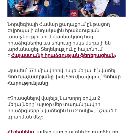
Նորվեգիայի Համար քաղաքում ընթացող
Եվրոպայի գնդակային հրաձգության
առաջնությունում մասնակցող հայ
հրաձիգներից ևս երկուսը ոսկե մեդալի են
արժանացել։ Տեղեկությունը հայտնում
է
Հայաստանի հրաձգության ֆեդերացիան
։
Այսպես` 571 միավորով ոսկե մեդալ է նվաճել
Գոռ Խաչատրյանը
, իսկ 556 միավորով`
Գոհար
Հարությունյանը
։
«Չհասցնելով վայելել նախորդ օրվա 2
մեդալները` այսօր մեր տաղանդավոր
հրաձիգները նվաճեցին ևս 2 ոսկի»,–նշված է
գրառման մեջ։
Հիշեցնենք
` ավելի վաղ հայտնի էր դարձել, որ