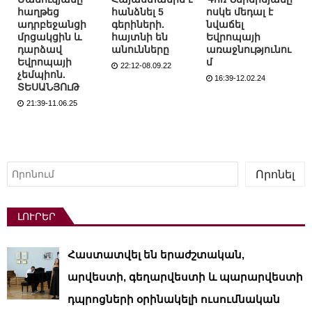
հաղթեց
հանձնել 5
ոսկե մեդալ է
ադրբեջանցի
գերիների.
նվաճել
մրցակցին և
հայտնի են
Եվրոպայի
դարձավ
անունները
առաջնությունու
Եվրոպայի
մ
22:12-08.09.22
չեմպիոն.
16:39-12.02.24
ՏԵՍԱՆՅՈւԹ
21:39-11.06.25
Որոնել
Որոնել
ԼՈՒՐԵՐ
Հաստատվել են երաժշտական,
արվեստի, գեղարվեստի և պարարվեստի
դպրոցների օրինակելի ուսումնական