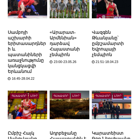
Սամբոյի
«Արարատ-
Վազգեն
աշխարհի
Արմենիան»
Թևանյանը`
երիտասարդներ
դարձավ
ըմբշամարտի
ի և
Հայաստանի
Եվրոպայի
պատանիների
չեմպիոն
չեմպիոն
առաջնությունը
23:00-23.05.26
21:51-18.04.23
կանցկացվի
Երևանում
16:45-28.04.22
ԳԼԽԱՎՈՐ
ԼՈՒՐ
ԳԼԽԱՎՈՐ
ԼՈՒՐ
ԳԼԽԱՎՈՐ
ԼՈՒՐ
Ըմբիշ Հայկ
Ադրբեջանը
Կարատեիստ
Մանուկյանը
Հայաստանին է
Գոռ Ներսիսյանը