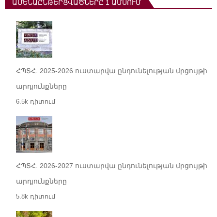
ԱՄԵՆԱԸՆԹԵՐՑՎԱԾՆԵՐԸ 1 ԱՄՍՈՒՄ
ՀՊՏՀ. 2025-2026 ուստարվա ընդունելության մրցույթի
արդյունքները
6.5k դիտում
ՀՊՏՀ. 2026-2027 ուստարվա ընդունելության մրցույթի
արդյունքները
5.8k դիտում