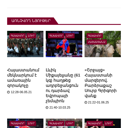
ԱՌՆՉՎՈՂ ՆՅՈՒԹԵՐ
ԳԼԽԱՎՈՐ
ԼՈՒՐ
ԳԼԽԱՎՈՐ
ԼՈՒՐ
ԳԼԽԱՎՈՐ
ՀԱՅԱՍՏԱՆՍ
Հայաստանում
Լևիկ
«Շրջայց»
մեկնարկում է
Միքայելյանը (61
Հայաստանի
ամառային
կգ) հաղթեց
մարզերով.
զորակոչը
ադրբեջանցուն
Բարձրաքաշ
ու դարձավ
Սուրբ Գրիգորի
12:28-06.05.21
Եվրոպայի
վանք
չեմպիոն
21:22-01.06.25
21:40-10.03.25
ԳԼԽԱՎՈՐ
ԼՈՒՐ
ԳԼԽԱՎՈՐ
ԼՈՒՐ
ԳԼԽԱՎՈՐ
ԼՈՒՐ