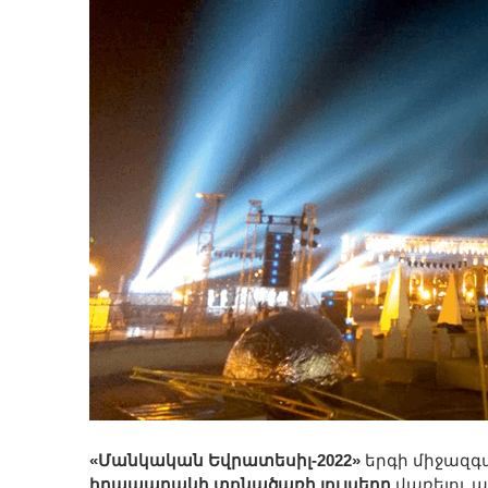
«Մանկական Եվրատեսիլ-2022»
երգի միջազգա
հրապարակի տոնածառի լույսերը
վառելու 