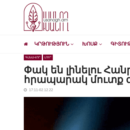
Skip
Skip
to
to
navigation
content
Ուսանող
Լրատվական-մշակութային կայք՝ ուսանող
ԿՐԹՈՒԹՅՈՒՆ
ԽՈՍՔ
ԳԻՏՈՒ
ԳԼԽԱՎՈՐ
ԼՈՒՐ
Փակ են լինելու Հա
հրապարակ մուտք գ
17:11-02.12.22