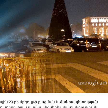
յին 20-րդ մրցույթի բացման և
Հանրապետության
արարողության մասնակիցների անվտանգությունն