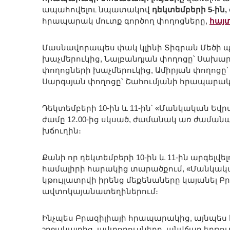
ապահովելու նպատակով
դեկտեմբերի 5-ին, 
հրապարակ մուտք գործող փողոցները,
հայտ
Մասնավորապես փակ կլինի Տիգրան Մեծի 
խաչմերուկից, Նալբանդյան փողոցը՝ Սախար
փողոցների խաչմերուկից, Ամիրյան փողոցը՝
Սարգսյան փողոցը՝ Շահումյանի հրապարակ
Դեկտեմբերի 10-ին և 11-ին՝ «Մանկական Եվրա
ժամը 12․00-ից սկսած, ժամանակ առ ժամանա
խճուղին։
Քանի որ դեկտեմբերի 10-ին և 11-ին արգելվ
համալիրի հարակից տարածքում, «Մանկակա
կթույլատրվի իրենց մեքենաները կայանել 
ավտոկայանատեղիներում։
Ինչպես Բրազիլիայի հրապարակից, այնպես 
շրջակայքից, ավտոբուսները, անվճար երթուղ