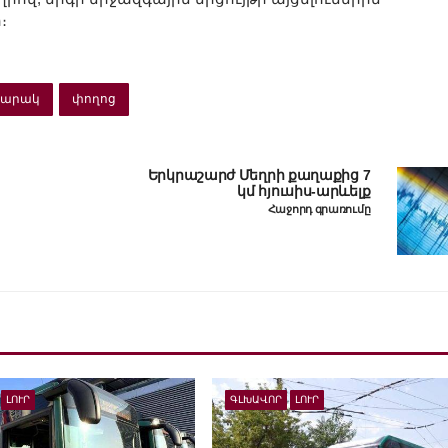
։
արակ
փողոց
Երկրաշարժ Մեղրի քաղաքից 7
կմ հյուսիս-արևելք
Հաջորդ գրառումը
ԼՈՒՐ
ԳԼԽԱՎՈՐ
ԼՈՒՐ