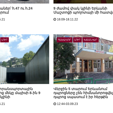
ներ՝ հ.47 ու հ.24
9 ժամով փակ կլինի Երևանի
երում
Մաշտոցի պողոտայի մի հատվ
5.21
16:09-18.11.22
ԼՈՒՐ
ԳԼԽԱՎՈՐ
ԼՈՒՐ
ԽՃԱՆԿԱՐ
 տրանսպորտային
Վերջին 5 տարում Երևանում
ից մեկը մայիսի 8-ին 9
դպրոցները չեն հիմնանորոգվել.
կլինի
դպրոց սպասում է իր հերթին
5.21
12:44-03.09.23