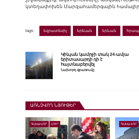
կտեղափոխեն Մարզահամերգային համալիր
tags:
եվրատեսիլ
երեւան
երևան
հրապ
Կիևյան կամրջի տակ 24-ամյա
երիտասարդի դի է
հայտնաբերվել
Նախորդ գրառումը
ԱՌՆՉՎՈՂ ՆՅՈՒԹԵՐ
ԳԼԽԱՎՈՐ
ԼՈՒՐ
ԳԼԽԱՎՈՐ