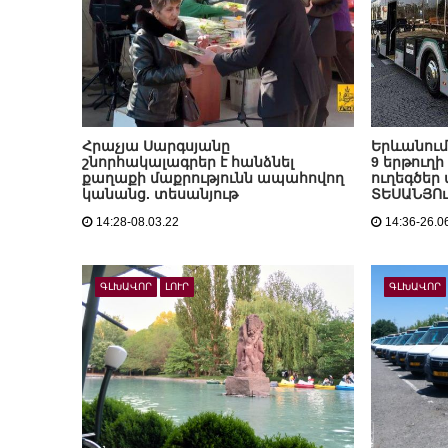
Հրաչյա Սարգսյանը
Երևանում
շնորհակալագրեր է հանձնել
9 երթուղ
քաղաքի մաքրությունն ապահովող
ուղեգծեր
կանանց. տեսանյութ
ՏԵՍԱՆՅՈ
14:28-08.03.22
14:36-26.0
ԳԼԽԱՎՈՐ
ԼՈՒՐ
ԳԼԽԱՎՈՐ