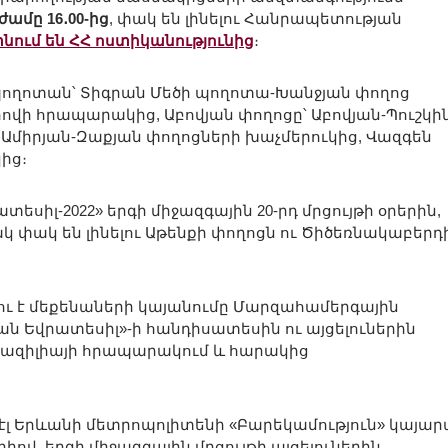
ժամը 16․00-ից
, փակ են լինելու Հանրապետության
նում են ՀՀ ոստիկանությունից
։
պողոտան՝ Տիգրան Մեծի պողոտա-Խանջյան փողոց
ովի հրապարակից, Աբովյան փողոցը՝ Աբովյան-Պուշկի
 Ամիրյան-Զաքյան փողոցների խաչմերուկից, Վազգեն
ից։
տեսիլ-2022» երգի միջազգային 20-րդ մրցույթի օրերին,
կ փակ են լինելու Աթենքի փողոցն ու Ծիծեռնակաբերդ
ելու է մեքենաների կայանումը Մարզահամերգային
ն Եվրատեսիլ»-ի հանդիսատեսին ու այցելուներին
Բրազիլիայի հրապարակում և հարակից
էլ Երևանի մետրոպոլիտենի «Բարեկամություն» կայա
իով, երգի միջազգային մրցույթի այցելուներին