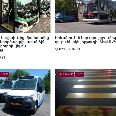
 հուլիսի 1-ից միանգամից
Երևանում 15 նոր տրոլեյբուսնե
ի կգործարկվի. առանձին
դուրս են եկել երթուղի. ՏԵՍԱՆ
 փոփոխվել են.
18:06-08.07.23
ւԹ
6.23
ԼՈՒՐ
ԳԼԽԱՎՈՐ
ԼՈՒՐ