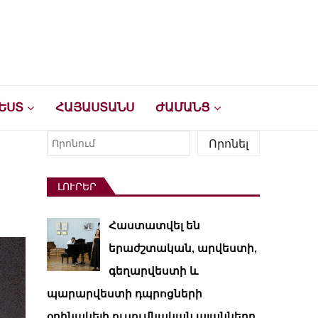
ԵՍՏ
ՀԱՅԱՍՏԱՆՍ
ԺԱՄԱՆՑ
Որոնել
Որոնել
ԼՈՒՐԵՐ
Հաստատվել են
երաժշտական, արվեստի,
գեղարվեստի և
պարարվեստի դպրոցների
օրինակելի ուսումնական պլանները