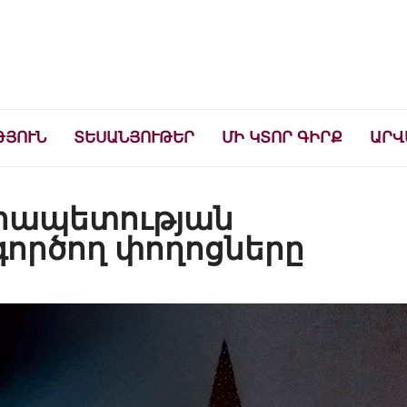
ների համար
ԹՅՈՒՆ
ՏԵՍԱՆՅՈՒԹԵՐ
ՄԻ ԿՏՈՐ ԳԻՐՔ
ԱՐՎ
նրապետության
ործող փողոցները