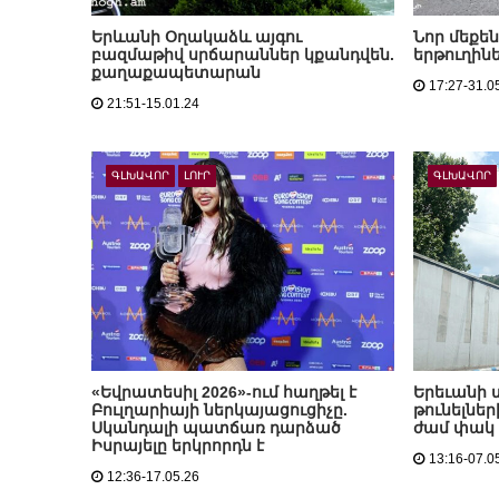
Երևանի Օղակաձև այգու
Նոր մեքենա
բազմաթիվ սրճարաններ կքանդվեն.
երթուղին
քաղաքապետարան
17:27-31.0
21:51-15.01.24
ԳԼԽԱՎՈՐ
ԼՈՒՐ
ԳԼԽԱՎՈՐ
«Եվրատեսիլ 2026»-ում հաղթել է
Երեւանի
Բուլղարիայի ներկայացուցիչը.
թունելներ
Սկանդալի պատճառ դարձած
ժամ փակ 
Իսրայելը երկրորդն է
13:16-07.0
12:36-17.05.26