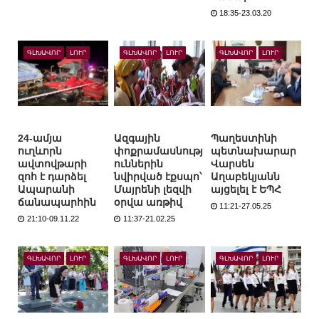
18:35-23.03.20
ԳԼԽԱՎՈՐ
ԼՈՒՐ
ԳԼԽԱՎՈՐ
ԼՈՒՐ
ԳԼԽԱՎՈՐ
ԼՈՒՐ
24-ամյա
Ազգային
Պաղեստինի
ուղևորն
փոքրամասնությ
պետնախարար
ավտովթարի
ուններին
Վարսեն
զոհ է դարձել
նվիրված էքսպո՝
Աղաբեկյանն
Ապարանի
Մայրենի լեզվի
այցելել է ԵՊՀ
ճանապարհին
օրվա առթիվ
11:21-27.05.25
21:10-09.11.22
11:37-21.02.25
ԳԼԽԱՎՈՐ
ԼՈՒՐ
ԳԼԽԱՎՈՐ
ԼՈՒՐ
ԳԼԽԱՎՈՐ
ԼՈՒՐ