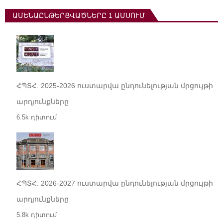
ԱՄԵՆԱԸՆԹԵՐՑՎԱԾՆԵՐԸ 1 ԱՄՍՈՒՄ
ՀՊՏՀ. 2025-2026 ուստարվա ընդունելության մրցույթի
արդյունքները
6.5k դիտում
ՀՊՏՀ. 2026-2027 ուստարվա ընդունելության մրցույթի
արդյունքները
5.8k դիտում