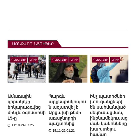
ԱՌՆՉՎՈՂ ՆՅՈՒԹԵՐ
ԳԼԽԱՎՈՐ
ԼՈՒՐ
ԳԼԽԱՎՈՐ
ԼՈՒՐ
ԳԼԽԱՎՈՐ
ԼՈՒՐ
Ամառային
Պարգև
Ինչ պատիժներ
զորակոչը
արքեպիսկոպոս
(տուգանքներ)
երկարաձգվեց
ն ազատվել է
են սահմանված
մինչև օգոստոսի
Արցախի թեմի
մեկուսացման,
15-ը
առաջնորդի
ինքնամեկուսաց
պաշտոնից
ման կանոնները
11:10-24.07.25
խախտելու
15:11-21.01.21
համար