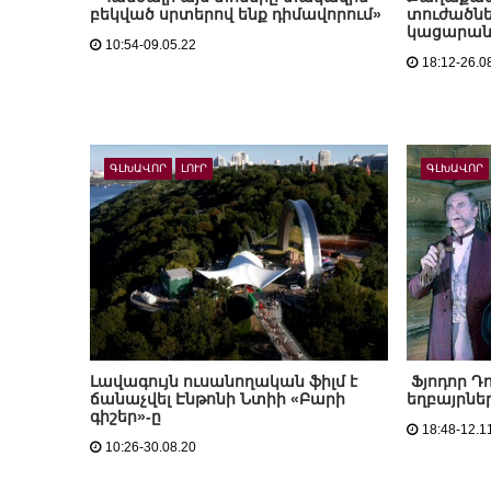
բեկված սրտերով ենք դիմավորում»
տուժածն
կացարան
10:54-09.05.22
18:12-26.0
ԳԼԽԱՎՈՐ
ԼՈՒՐ
ԳԼԽԱՎՈՐ
Լավագույն ուսանողական ֆիլմ է
Ֆյոդոր Դ
ճանաչվել Էնթոնի Նտիի «Բարի
եղբայրնե
գիշեր»-ը
18:48-12.1
10:26-30.08.20