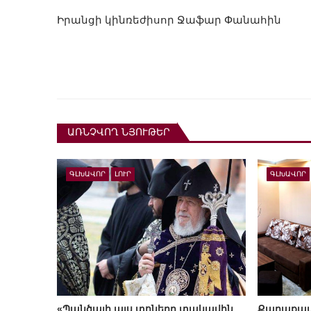
Իրանցի կինռեժիսոր Ջաֆար Փանահին
ԱՌՆՉՎՈՂ ՆՅՈՒԹԵՐ
ԳԼԽԱՎՈՐ
ԼՈՒՐ
ԳԼԽԱՎՈՐ
«Պանծալի այս տոները տակավին
Քաղաքապ