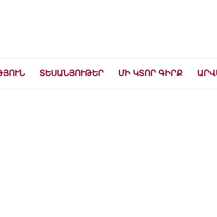
ների համար
ԹՅՈՒՆ
ՏԵՍԱՆՅՈՒԹԵՐ
ՄԻ ԿՏՈՐ ԳԻՐՔ
ԱՐՎ