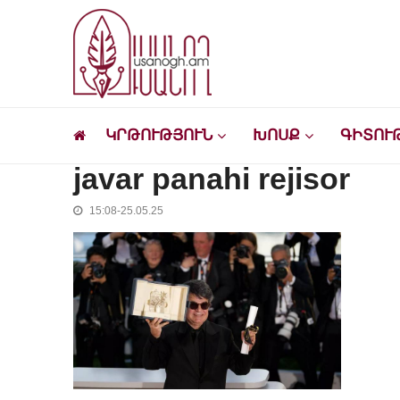
Skip
Skip
to
to
navigation
content
Ուսանող
Լրատվական-մշակութային կայք՝ ուսանող
ԿՐԹՈՒԹՅՈՒՆ
ԽՈՍՔ
ԳԻՏՈՒ
javar panahi rejisor
15:08-25.05.25