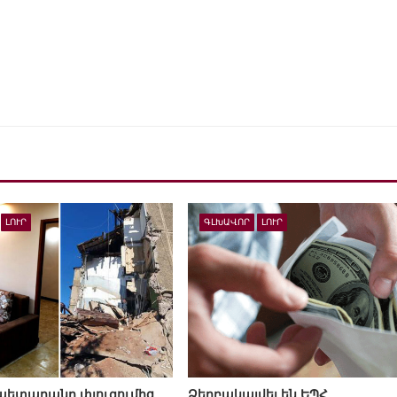
ԼՈՒՐ
ԳԼԽԱՎՈՐ
ԼՈՒՐ
ետարանը փլուզումից
Ձերբակալվել են ԵՊՀ