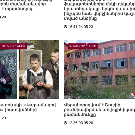
երին ժամանակավոր
ֆակուլտետներից մեկի դեկանը
 է տրամադրել
նրա տեղակալը, երկու դասախո
ինչպես նաև վերջիններիս կաշ
8.20
տված անձինք
16:41-24.05.23
ՄԻ ԿՏՈՐ ԳԻՐՔ
ԳԼԽԱՎՈՐ
ԼՈՒՐ
ոստոևսկի. «Կարամազով
Վերանորոգվում է Շուշիի
ր» (հատվածներ)
բուժմիավորման պոլիկլինիկա
բաժանմունքը
1.23
12:36-08.05.20