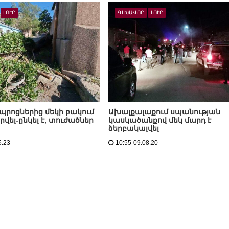
ԼՈՒՐ
ԳԼԽԱՎՈՐ
ԼՈՒՐ
պրոցներից մեկի բակում
Ախալքալաքում սպանության
վել-ընկել է, տուժածներ
կասկածանքով մեկ մարդ է
ձերբակալվել
5.23
10:55-09.08.20