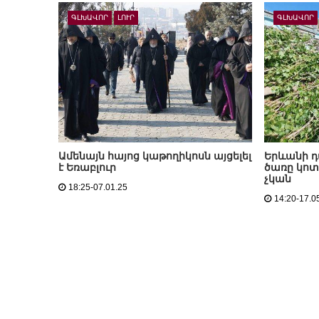
ԳԼԽԱՎՈՐ
ԼՈՒՐ
ԳԼԽԱՎՈՐ
Ամենայն հայոց կաթողիկոսն այցելել
Երևանի դ
է Եռաբլուր
ծառը կոտր
չկան
18:25-07.01.25
14:20-17.0