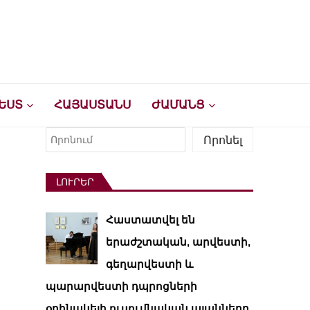
ԵՍՏ
ՀԱՅԱՍՏԱՆՍ
ԺԱՄԱՆՑ
Որոնել
Որոնել
ԼՈՒՐԵՐ
Հաստատվել են
երաժշտական, արվեստի,
գեղարվեստի և
պարարվեստի դպրոցների
օրինակելի ուսումնական պլանները