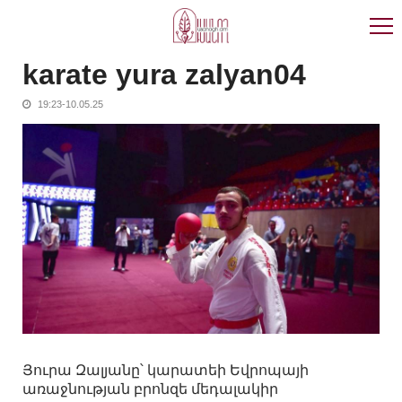
Skip
Skip
to
to
navigation
content
karate yura zalyan04
19:23-10.05.25
Յուրա Զալյանը՝ կարատեի Եվրոպայի
առաջնության բրոնզե մեդալակիր