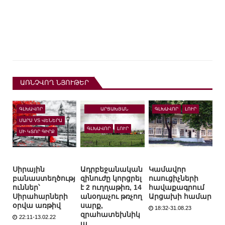
ԱՌՆՉՎՈՂ ՆՅՈՒԹԵՐ
ԱՐՑԱԽՅԱՆ
ԳԼԽԱՎՈՐ
ԳԼԽԱՎՈՐ
ԼՈՒՐ
ՊԱՏԵՐԱԶՄ-2020
ՄԱՐՍ VS ՎԵՆԵՐԱ
ԳԼԽԱՎՈՐ
ԼՈՒՐ
ՄԻ ԿՏՈՐ ԳԻՐՔ
Սիրային
Ադրբեջանական
Կամավոր
բանաստեղծությ
զինուժը կորցրել
ուսուցիչների
ուններ՝
է 2 ուղղաթիռ, 14
հավաքագրում
Սիրահարների
անօդաչու թռչող
Արցախի համար
օրվա առթիվ
սարք,
18:32-31.08.23
զրահատեխնիկ
22:11-13.02.22
ա