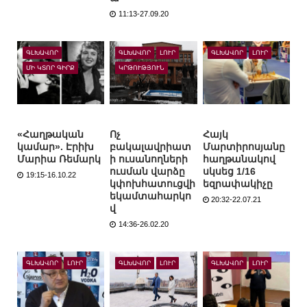
11:13-27.09.20
ԳԼԽԱՎՈՐ
ԳԼԽԱՎՈՐ
ԼՈՒՐ
ԳԼԽԱՎՈՐ
ԼՈՒՐ
ՄԻ ԿՏՈՐ ԳԻՐՔ
ԿՐԹՈՒԹՅՈՒՆ
«Հաղթական
Ոչ
Հայկ
կամար». Էրիխ
բակալավրիատ
Մարտիրոսյանը
Մարիա Ռեմարկ
ի ուսանողների
հաղթանակով
ուսման վարձը
սկսեց 1/16
19:15-16.10.22
կփոխհատուցվի
եզրափակիչը
եկամտահարկո
20:32-22.07.21
վ
14:36-26.02.20
ԳԼԽԱՎՈՐ
ԼՈՒՐ
ԳԼԽԱՎՈՐ
ԼՈՒՐ
ԳԼԽԱՎՈՐ
ԼՈՒՐ