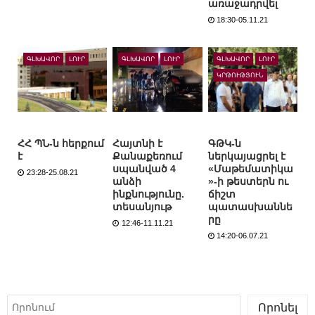
առաջադրվել
18:30-05.11.21
ԳԼԽԱՎՈՐ
ԼՈՒՐ
ԳԼԽԱՎՈՐ
ԼՈՒՐ
ԳԼԽԱՎՈՐ
ԼՈՒՐ
ԿՐԹՈՒԹՅՈՒՆ
ՀՀ ՊՆ-ն հերքում
Հայտնի է
ԳԹԿ-ն
է
Քանաքեռում
ներկայացրել է
սպանված 4
«Մաթեմատիկա
23:28-25.08.21
անձի
»-ի թեստերն ու
ինքնությունը.
ճիշտ
տեսանյութ
պատասխաննե
րը
12:46-11.11.21
14:20-06.07.21
Որոնել
Որոնել