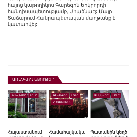
հայոց կաթողիկոս Գարեգին Երկրորդի
հանդիսապետությամբ, Միածնաէջ Մայր
Տաճարում Հանրապետական մաղթանք է
կատարվել:
ԱՌՆՉՎՈՂ ՆՅՈՒԹԵՐ
ԳԼԽԱՎՈՐ
ԼՈՒՐ
ԳԼԽԱՎՈՐ
ԼՈՒՐ
ԳԼԽԱՎՈՐ
ԼՈՒՐ
ՀԱՅԱՍՏԱՆՍ
Հայաստանում
Համահայկակա
Պատանին կեղծ