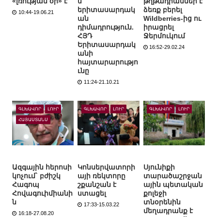
«լռության օր» է
ն
թղթադրամներ է
երիտասարդակ
ձեռք բերել
10:44-19.06.21
ան
Wildberries-ից ու
դիմադրություն.
իրացրել
ՀՅԴ
Ջերմուկում
Երիտասարդակ
16:52-29.02.24
անի
հայտարարությո
ւնը
11:24-21.10.21
ԳԼԽԱՎՈՐ
ԼՈՒՐ
ԳԼԽԱՎՈՐ
ԼՈՒՐ
ԳԼԽԱՎՈՐ
ԼՈՒՐ
ՀԱՅԱՍՏԱՆՍ
Ազգային հերոսի
Կոնսերվատորի
Սյունիքի
կոչում` բժիշկ
այի ռեկտորը
տարածաշրջան
Հագոպ
շքանշան է
ային պետական
Հովագուիմիանի
ստացել
քոլեջի
ն
տնօրենին
17:33-15.03.22
մեղադրանք է
16:18-27.08.20