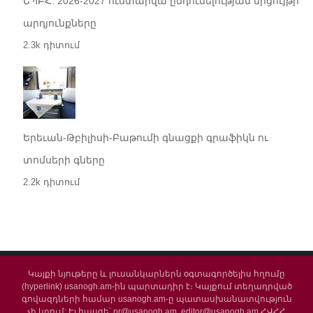
ԵՊԲՀ. 2026-2027 ուստարվա ընդունելության մրցույթի
արդյունքները
2.3k դիտում
Երեւան-Թբիլիսի-Բաթումի գնացքի գրաֆիկն ու
տոմսերի գները
2.2k դիտում
Կայքի նյութերը և լուսանկարներն օգտագործելիս հղումը
(hyperlink) usanogh.am-ին պարտադիր է։ Կայքում տեղադրված
գովազդների համար usanogh.am-ը պատասխանատվություն
չի կրում: Էլ.հասցե՝ pr@usanogh.am, editor@usanogh.am ՀՎՀՀ