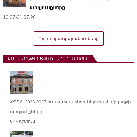
արդյունքները
13:27-31.07.26
Բոլոր հրապարակումները
ԱՄԵՆԱԸՆԹԵՐՑՎԱԾՆԵՐԸ 1 ԱՄՍՈՒՄ
ՀՊՏՀ. 2026-2027 ուստարվա ընդունելության մրցույթի
արդյունքները
6.4k դիտում