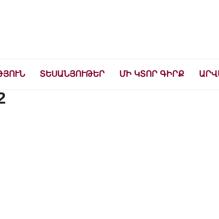
ների համար
ԹՅՈՒՆ
ՏԵՍԱՆՅՈՒԹԵՐ
ՄԻ ԿՏՈՐ ԳԻՐՔ
ԱՐՎ
2