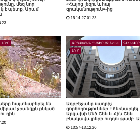
յունը, մեզ նոր
«Հայոց լեզու և հայ
 է պետք. Արամ
գրականություն»-ից
ն
15:14-27.01.23
5.23
ԼՈՒՐ
ԱՐՑԱԽՅԱՆ ՊԱՏԵՐԱԶՄ-2020
ԳԼԽԱՎՈՐ
ԼՈՒՐ
երը հայտնաբերել են
Ադրբեջանը սադրիչ
միրամ ջրանցքն ընկած
գործողություններ է ձեռնարկել
ւ դին
Արցախի Մեծ Շեն և Հին Շեն
բնակավայրերի ուղղությամբ. 
7.20
13:57-13.12.20