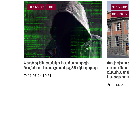
ԳԼԽԱՎՈՐ
ԼՈՒՐ
ԳԼԽԱՎՈՐ
ՈՒՍՈՒՄՆԱ
Կեղծել են բանկի հաճախորդի
Փոփոխութ
ձայնն ու հափշտակել 35 մլն դոլար
ուսումնառ
գնահատմ
16:07-24.10.21
կարգերու
11:44-21.1