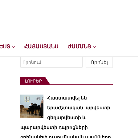
ԵՍՏ
ՀԱՅԱՍՏԱՆՍ
ԺԱՄԱՆՑ
Որոնել
Որոնել
ԼՈՒՐԵՐ
Հաստատվել են
երաժշտական, արվեստի,
գեղարվեստի և
պարարվեստի դպրոցների
օրինակելի ուսումնական պլանները