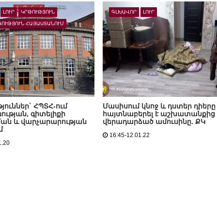
ԼՈՒՐ
ԿՐԹՈՒԹՅՈՒՆ
ԳԼԽԱՎՈՐ
ԼՈՒՐ
ՌՈՒԹՅՈՒՆ ՀԱՅԱՍՏԱՆՈՒՄ
յուններ` ՀՊՏՀ-ում
Մասիսում կնոջ և դստեր դիերը
ության, գիտելիքի
հայտնաբերել է աշխատանքից
ան և վարչարարության
վերադարձած ամուսինը. ՔԿ
մ
16:45-12.01.22
1.20