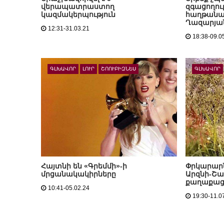
վերապատրաստող
զգացողութ
կազմակերպություն
հաղթանակ
Ղազարյա
12:31-31.03.21
18:38-09.0
ԳԼԽԱՎՈՐ
ԼՈՒՐ
ՇՈՈՒԲԻԶՆԵՍ
ԳԼԽԱՎՈՐ
Հայտնի են «Գրեմմի»-ի
Փրկարարն
մրցանակակիրները
Արզնի-Շա
քաղաքացո
10:41-05.02.24
19:30-11.0