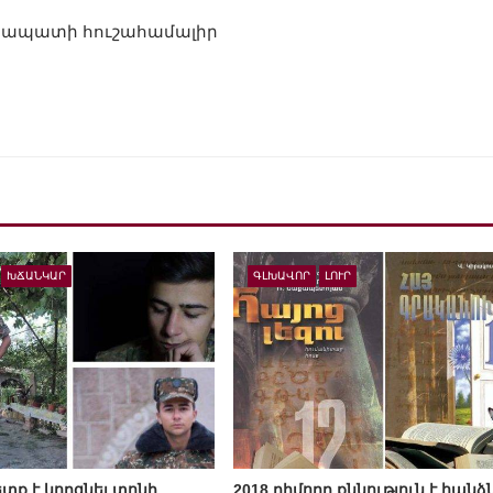
դարապատի հուշահամալիր
ԽՃԱՆԿԱՐ
ԳԼԽԱՎՈՐ
ԼՈՒՐ
տք է կորցնել տոնի
2018 դիմորդ քննություն է հանձն