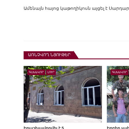
Ամենայն հայոց կաթողիկոսն այցել է Սար
ԱՌՆՉՎՈՂ ՆՅՈՒԹԵՐ
ԳԼԽԱՎՈՐ
ԼՈՒՐ
ԳԼԽԱՎՈՐ
Երաշխավորվել է 5
Երբեք չպե