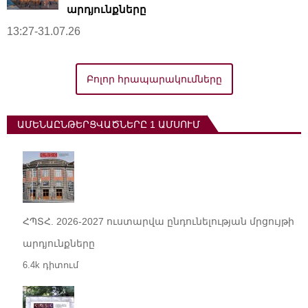
արդյունքները
13:27-31.07.26
Բոլոր հրապարակումները
ԱՄԵՆԱԸՆԹԵՐՑՎԱԾՆԵՐԸ 1 ԱՄՍՈՒՄ
ՀՊՏՀ. 2026-2027 ուստարվա ընդունելության մրցույթի
արդյունքները
6.4k դիտում