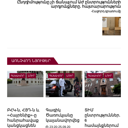
Ընդդիմությունը չի ճանաչում ԱԺ ընտրությունների
արդյունքները. հայտարարություն
Հաջորդ գրառումը
ԱՌՆՉՎՈՂ ՆՅՈՒԹԵՐ
ԳԼԽԱՎՈՐ
ԼՈՒՐ
ԳԼԽԱՎՈՐ
ԼՈՒՐ
ԳԼԽԱՎՈՐ
ԼՈՒՐ
ԲՀԿ-ն, ՀՅԴ-ն և
Գագիկ
ՏԻՄ
«Հայրենիք»-ը
Ծառուկյանը
ընտրություններ.
հանրահավաք
կալանավորվեց
6
կանցկացնեն
համայնքներում
23:20-25.09.20