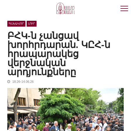
Skip
Skip
to
to
navigation
content
ԳԼԽԱՎՈՐ
ԼՈՒՐ
ԲՀԿ-ն չանցավ
խորհրդարան. ԿԸՀ-ն
հրապարակեց
վերջնական
արդյունքները
18:26-14.06.26