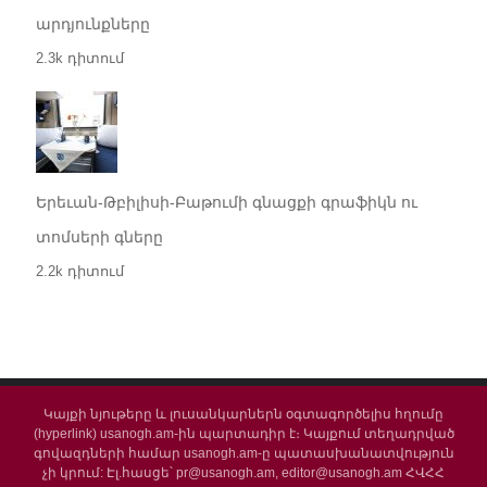
արդյունքները
2.3k դիտում
Երեւան-Թբիլիսի-Բաթումի գնացքի գրաֆիկն ու
տոմսերի գները
2.2k դիտում
Կայքի նյութերը և լուսանկարներն օգտագործելիս հղումը
(hyperlink) usanogh.am-ին պարտադիր է։ Կայքում տեղադրված
գովազդների համար usanogh.am-ը պատասխանատվություն
չի կրում: Էլ.հասցե՝ pr@usanogh.am, editor@usanogh.am ՀՎՀՀ