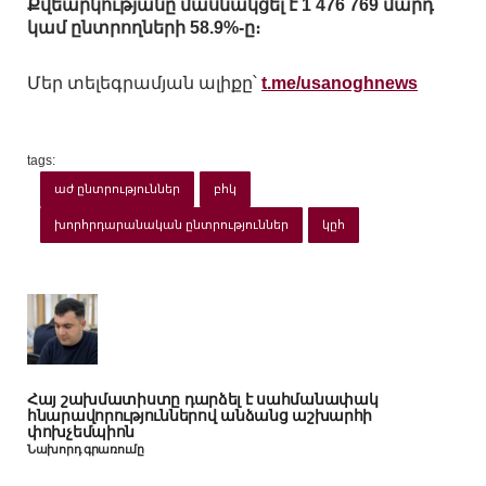
Քվեարկությանը մասնակցել է 1 476 769 մարդ
կամ ընտրողների 58.9%-ը։
Մեր տելեգրամյան ալիքը՝
t.me/usanoghnews
tags:
աժ ընտրություններ
բհկ
խորհրդարանական ընտրություններ
կըհ
Հայ շախմատիստը դարձել է սահմանափակ
հնարավորություններով անձանց աշխարհի
փոխչեմպիոն
Նախորդ գրառումը