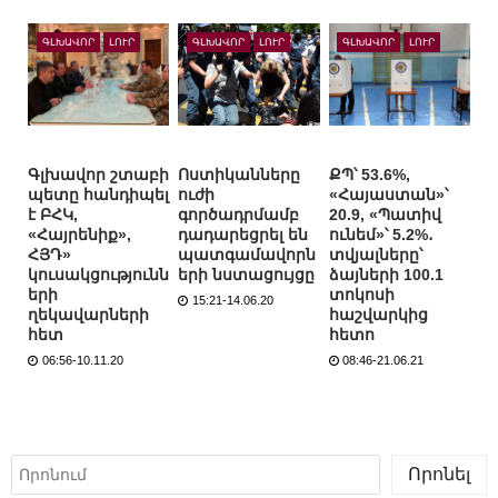
ԳԼԽԱՎՈՐ
ԼՈՒՐ
ԳԼԽԱՎՈՐ
ԼՈՒՐ
ԳԼԽԱՎՈՐ
ԼՈՒՐ
Գլխավոր շտաբի
Ոստիկանները
ՔՊ՝ 53.6%,
պետը հանդիպել
ուժի
«Հայաստան»՝
է ԲՀԿ,
գործադրմամբ
20.9, «Պատիվ
«Հայրենիք»,
դադարեցրել են
ունեմ»՝ 5.2%․
ՀՅԴ»
պատգամավորն
տվյալները՝
կուսակցությունն
երի նստացույցը
ձայների 100.1
երի
տոկոսի
15:21-14.06.20
ղեկավարների
հաշվարկից
հետ
հետո
06:56-10.11.20
08:46-21.06.21
Որոնել
Որոնել