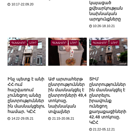
կայացած
10:17-22.09.20
քվեարկության
նախնական
արդյունքները
10:26-18.10.21
ԳԼԽԱՎՈՐ
ԼՈՒՐ
ԳԼԽԱՎՈՐ
ԼՈՒՐ
ԳԼԽԱՎՈՐ
ԼՈՒՐ
Ինչ պետք է անի
ԱԺ արտահերթ
ՏԻՄ
ՀՀ-ում
ընտրություններ
ընտրություններ
հաշվառում
ին մասնակցել է
ին մասնակցել է
չունեցող անձը
ընտրողների 49,4
ընտրելու
ընտրություններ
տոկոսը.
իրավունք
ին մասնակցելու
նախնական
ունեցող
համար. ԿԸՀ
տվյալներ
քաղաքացիների
42.48 տոկոսը.
14:22-29.05.21
21:15-20.06.21
ԿԸՀ
21:22-05.12.21