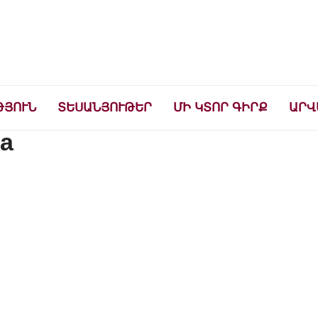
ների համար
ԹՅՈՒՆ
ՏԵՍԱՆՅՈՒԹԵՐ
ՄԻ ԿՏՈՐ ԳԻՐՔ
ԱՐՎ
ia