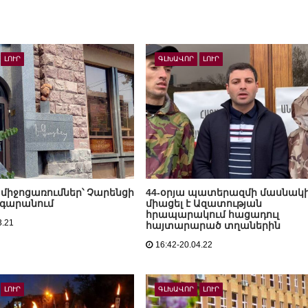
ԼՈՒՐ
ԳԼԽԱՎՈՐ
ԼՈՒՐ
միջոցառումներ՝ Չարենցի
44-օրյա պատերազմի մասնակ
նգարանում
միացել է Ազատության
հրապարակում հացադուլ
3.21
հայտարարած տղաներին
16:42-20.04.22
ԼՈՒՐ
ԳԼԽԱՎՈՐ
ԼՈՒՐ