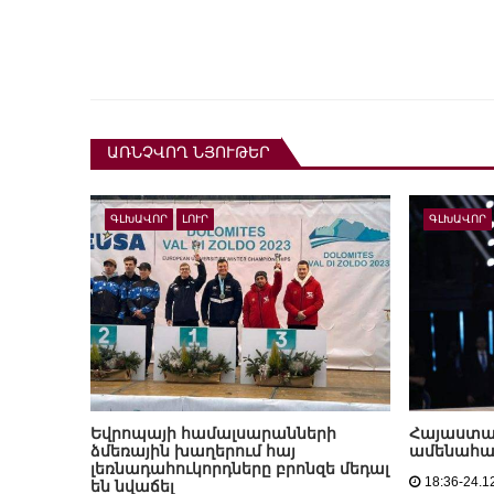
ԱՌՆՉՎՈՂ ՆՅՈՒԹԵՐ
ԳԼԽԱՎՈՐ
ԼՈՒՐ
ԳԼԽԱՎՈՐ
Եվրոպայի համալսարանների
Հայաստան
ձմեռային խաղերում հայ
ամենահա
լեռնադահուկորդները բրոնզե մեդալ
18:36-24.1
են նվաճել