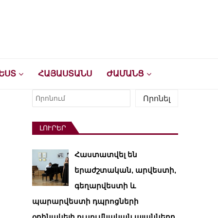
ԵՍՏ
ՀԱՅԱՍՏԱՆՍ
ԺԱՄԱՆՑ
Որոնել
Որոնել
ԼՈՒՐԵՐ
Հաստատվել են
երաժշտական, արվեստի,
գեղարվեստի և
պարարվեստի դպրոցների
օրինակելի ուսումնական պլանները