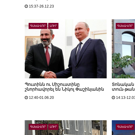
15:37-26.12.23
ԳԼԽԱՎՈՐ
ԼՈՒՐ
ԳԼԽԱՎՈՐ
Պուտինն ու Միշուստինը
Տոնական 
շնորհավորել են Նիկոլ Փաշինյանին
տուն-թա
12:40-01.06.20
14:13-12.0
ԳԼԽԱՎՈՐ
ԼՈՒՐ
ԳԼԽԱՎՈՐ