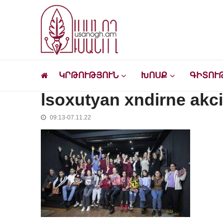
Skip
Skip
to
to
navigation
content
Ուսանող
Լրատվական-մշակութային կայք՝ ուսանող
ԿՐԹՈՒԹՅՈՒՆ
ԽՈՍՔ
ԳԻՏՈՒ
lsoxutyan xndirne akc
09:13-07.11.22