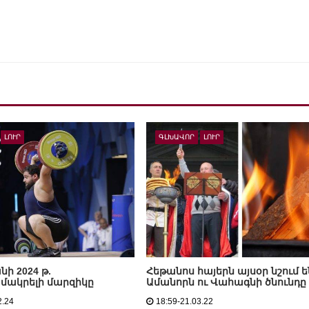
ԼՈՒՐ
ԳԼԽԱՎՈՐ
ԼՈՒՐ
ի 2024 թ.
Հեթանոս հայերն այսօր նշում ե
մակրելի մարզիկը
Ամանորն ու Վահագնի ծնունդը
2.24
18:59-21.03.22