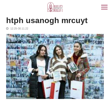
Skip
Skip
to
to
navigation
content
htph usanogh mrcuyt
12:25-30.11.22