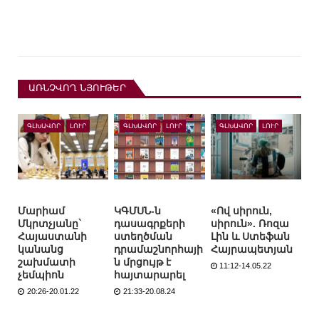
ԱՌՆՉՎՈՂ ՆՅՈՒԹԵՐ
ԳԼԽԱՎՈՐ
ԼՈՒՐ
ԳԼԽԱՎՈՐ
ԼՈՒՐ
ԳԼԽԱՎՈՐ
ԼՈՒՐ
Մարիամ
ԿԳՄՍՆ-ն
«Ով սիրուն,
Մկրտչյանը`
դասագրքերի
սիրուն». Ռոզա
Հայաստանի
ստեղծման
Լին և Ստեֆան
կանանց
դրամաշնորհայի
Հայրապետյան
շախմատի
ն մրցույթ է
11:12-14.05.22
չեմպիոն
հայտարարել
20:26-20.01.22
21:33-20.08.24