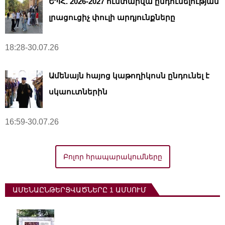
ԵՊՀ. 2026-2027 ուստարվա ընդունելության
լրացուցիչ փուլի արդյունքները
18:28-30.07.26
Ամենայն հայոց կաթողիկոսն ընդունել է
սկաուտներին
16:59-30.07.26
Բոլոր հրապարակումները
ԱՄԵՆԱԸՆԹԵՐՑՎԱԾՆԵՐԸ 1 ԱՄՍՈՒՄ