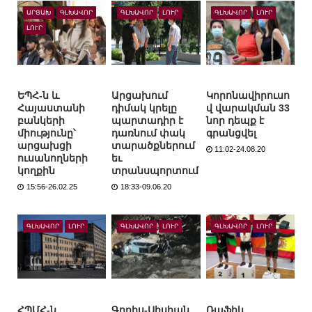
ԱՐՑԱԽ
ԳԼԽԱՎՈՐ
ԳԼԽԱՎՈՐ
ԼՈՒՐ
ԳԼԽԱՎՈՐ
ԼՈՒՐ
ԼՈՒՐ
ԵՊՀ-ն և
Արցախում
Կորոնավիրուսո
Հայաստանի
դիմակ կրելը
վ վարակման 33
բանկերի
պարտադիր է
նոր դեպք է
միությունը՝
դառնում փակ
գրանցվել
արցախցի
տարածքներում
11:02-24.08.20
ուսանողների
եւ
կողքին
տրանսպորտում
15:56-26.02.25
18:33-09.06.20
ԳԼԽԱՎՈՐ
ԼՈՒՐ
ԳԼԽԱՎՈՐ
ԼՈՒՐ
ԳԼԽԱՎՈՐ
ԼՈՒՐ
ՀՊՄՀ-ն
Գորիս-Սիսիան
Ռաֆիկ