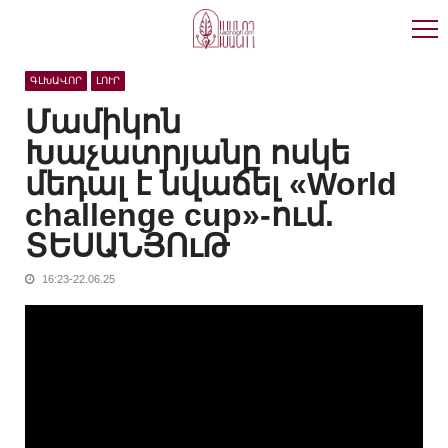
Skip
Skip
to
to
navigation
content
ԳԼԽԱՎՈՐ
ԼՈՒՐ
Մամիկոն
Խաչատրյանը ոսկե
մեդալ է նվաճել «World
challenge cup»-ում.
ՏԵՍԱՆՅՈւԹ
16:23-22.06.25