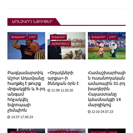
ԱՌՆՉՎՈՂ ՆՅՈՒԹԵՐ
ԳԼԽԱՎՈՐ
ԼՈՒՐ
ԳԼԽԱՎՈՐ
ԳԼԽԱՎՈՐ
ԼՈՒՐ
ՀԱՅԱՍՏԱՆՍ
Բազկամարտիկ
«Օղակների
Համաշխարհայի
Աշոտ Ադամյանը
արքա»-ի
ն ուսանողական
հաղթել է թուրք
ծննդյան օրն է
ամառային 31-րդ
մրցակցին և 9-րդ
խաղերին
11:39-11.02.20
անգամ
Հայաստանը
հռչակվել
կմասնակցի 14
Եվրոպայի
մարզիկով
չեմպիոն
12:10-24.07.23
14:37-17.06.23