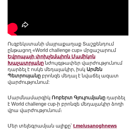
Ուզբեկստանի
մայրաքաղաք
Տաշքենդում
ընթացող
«World challenge cup»
մրցաշարում
Եվրոպայի փոխչեմպիոն Մամիկոն
Խաչատրյանը
նժույգթափեր վարժությունում
դարձել է ոսկե մեդալակիր
, իսկ
Արմեն
Պետրոսյանը
բրոնզե մեդալ է նվաճել ազատ
վարժությունում:
Մարմնամարզիկ
Ռոբերտ Գյուլումյանը
դարձել
է
World challenge cup-ի բրոնզե
մեդալակիր
ձողի
վրա
վարժությունում։
Մեր տելեգրամյան ալիքը՝
t.me/usanoghnews