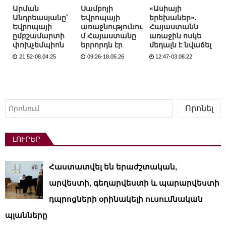
Արման
Սամբոյի
«Ասիայի
Անդրեասյանը՝
Եվրոպայի
երեխաներ».
Եվրոպայի
առաջնությունու
Հայաստանն
ըմբշամարտի
մ Հայաստանը
առաջին ոսկե
փոխչեմպիոն
երրորդն էր
մեդալն է նվաճել
21:52-08.04.25
09:26-18.05.26
12:47-03.08.22
Որոնել
Որոնել
ԼՈՒՐԵՐ
Հաստատվել են երաժշտական,
արվեստի, գեղարվեստի և պարարվեստի
դպրոցների օրինակելի ուսումնական
պլանները