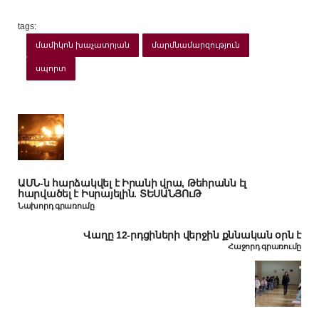
tags:
մամիկոն խաչատրյան
մարմնամարզություն
սպորտ
ԱՄՆ-ն հարձակվել է Իրանի վրա, Թեհրանն էլ
հարվածել է Իսրայելին. ՏԵՍԱՆՅՈւԹ
Նախորդ գրառումը
Վաղը 12-րդցիների վերջին քննական օրն է
Հաջորդ գրառումը