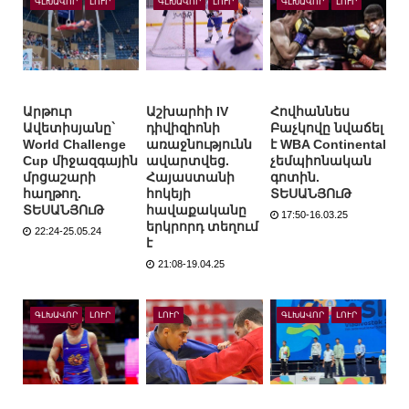
ԳԼԽԱՎՈՐ
ԼՈՒՐ
ԳԼԽԱՎՈՐ
ԼՈՒՐ
ԳԼԽԱՎՈՐ
ԼՈՒՐ
Արթուր
Աշխարհի IV
Հովհաննես
Ավետիսյանը`
դիվիզիոնի
Բաչկովը նվաճել
World Challenge
առաջնությունն
է WBA Continental
Cup միջազգային
ավարտվեց.
չեմպիոնական
մրցաշարի
Հայաստանի
գոտին.
հաղթող.
հոկեյի
ՏԵՍԱՆՅՈւԹ
ՏԵՍԱՆՅՈւԹ
հավաքականը
17:50-16.03.25
երկրորդ տեղում
22:24-25.05.24
է
21:08-19.04.25
ԳԼԽԱՎՈՐ
ԼՈՒՐ
ԼՈՒՐ
ԳԼԽԱՎՈՐ
ԼՈՒՐ