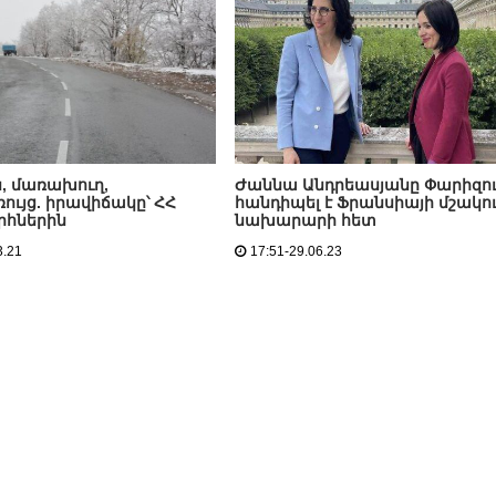
ւն, մառախուղ,
Ժաննա Անդրեասյանը Փարիզո
ույց. իրավիճակը՝ ՀՀ
հանդիպել է Ֆրանսիայի մշակու
հներին
նախարարի հետ
3.21
17:51-29.06.23