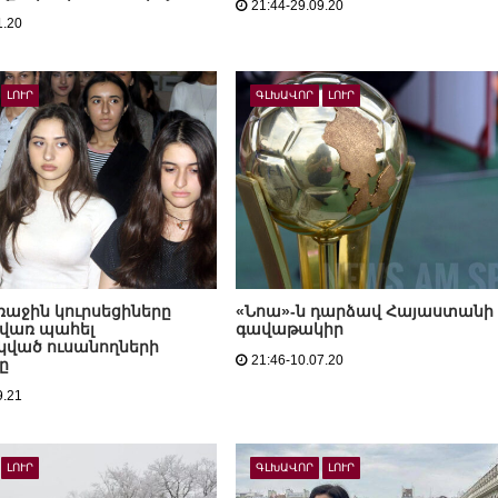
21:44-29.09.20
1.20
ԼՈՒՐ
ԳԼԽԱՎՈՐ
ԼՈՒՐ
ռաջին կուրսեցիները
«Նոա»-ն դարձավ Հայաստանի
 վառ պահել
գավաթակիր
ված ուսանողների
21:46-10.07.20
ը
9.21
ԼՈՒՐ
ԳԼԽԱՎՈՐ
ԼՈՒՐ