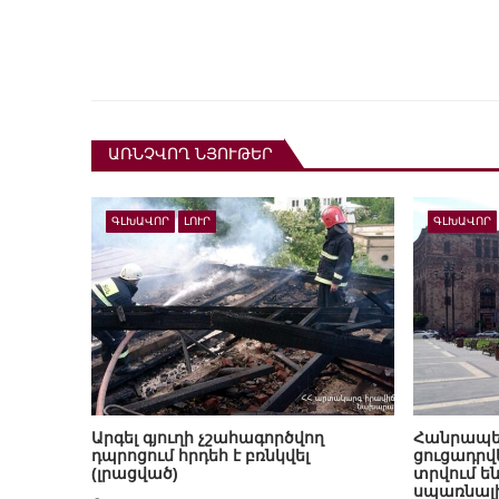
ԱՌՆՉՎՈՂ ՆՅՈՒԹԵՐ
ԳԼԽԱՎՈՐ
ԼՈՒՐ
ԳԼԽԱՎՈՐ
Արգել գյուղի չշահագործվող
Հանրապե
դպրոցում հրդեհ է բռնկվել
ցուցադրվե
(լրացված)
տրվում ե
սպառնալի