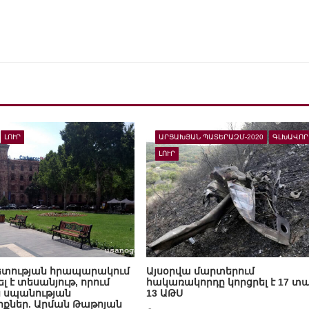
ԼՈՒՐ
ԱՐՑԱԽՅԱՆ ՊԱՏԵՐԱԶՄ-2020
ԳԼԽԱՎՈՐ
ԼՈՒՐ
տության հրապարակում
Այսօրվա մարտերում
լ է տեսանյութ, որում
հակառակորդը կորցրել է 17 տա
ն սպանության
13 ԱԹՍ
քներ. Արման Թաթոյան