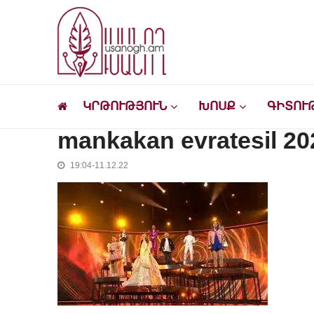
Skip
Skip
to
to
navigation
content
Ուսանող
Լրատվական-մշակութային կայք՝ ուսանող
ԿՐԹՈՒԹՅՈՒՆ
ԽՈՍՔ
ԳԻՏՈՒ
mankakan evratesil 20
19:04-11.12.22