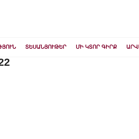
ների համար
ԹՅՈՒՆ
ՏԵՍԱՆՅՈՒԹԵՐ
ՄԻ ԿՏՈՐ ԳԻՐՔ
ԱՐՎ
22