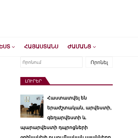
ԵՍՏ
ՀԱՅԱՍՏԱՆՍ
ԺԱՄԱՆՑ
Որոնել
Որոնել
ԼՈՒՐԵՐ
Հաստատվել են
երաժշտական, արվեստի,
գեղարվեստի և
պարարվեստի դպրոցների
օրինակելի ուսումնական պլանները