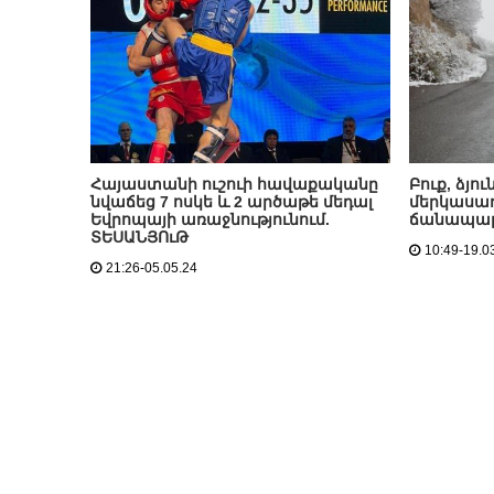
Հայաստանի ուշուի հավաքականը
Բուք, ձյո
նվաճեց 7 ոսկե և 2 արծաթե մեդալ
մերկասառ
Եվրոպայի առաջնությունում.
ճանապար
ՏԵՍԱՆՅՈւԹ
10:49-19.0
21:26-05.05.24