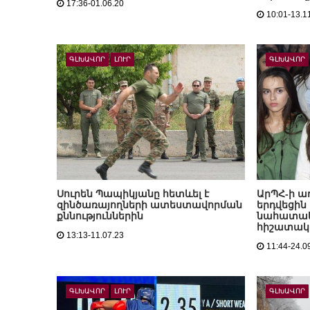
17:36-01.06.20
10:01-13.1
ԳԼԽԱՎՈՐ
ԼՈՒՐ
ԳԼԽԱՎՈՐ
Սուրեն Պապիկյանը հետևել է
ԱրՊՀ-ի ա
զինծառայողների ատեստավորման
երդվեցին
քննություններին
նահատակ
հիշատակ
13:13-11.07.23
11:44-24.0
ԳԼԽԱՎՈՐ
ԼՈՒՐ
ԳԼԽԱՎՈՐ