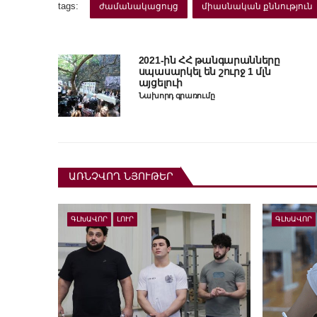
tags:
ժամանակացույց
միասնական քննություն
2021-ին ՀՀ թանգարանները
սպասարկել են շուրջ 1 մլն
այցելուի
Նախորդ գրառումը
ԱՌՆՉՎՈՂ ՆՅՈՒԹԵՐ
ԳԼԽԱՎՈՐ
ԼՈՒՐ
ԳԼԽԱՎՈՐ