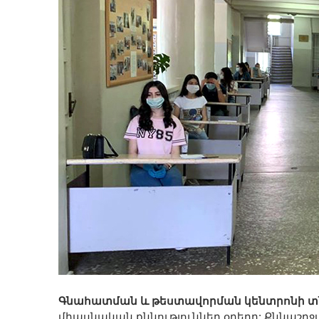
Գնահատման և թեստավորման կենտրոնի տ
միասնական քննություններ օրերը: Քննաշրջա