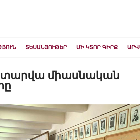
ների համար
ԹՅՈՒՆ
ՏԵՍԱՆՅՈՒԹԵՐ
ՄԻ ԿՏՈՐ ԳԻՐՔ
ԱՐՎ
ս տարվա միասնական
րը