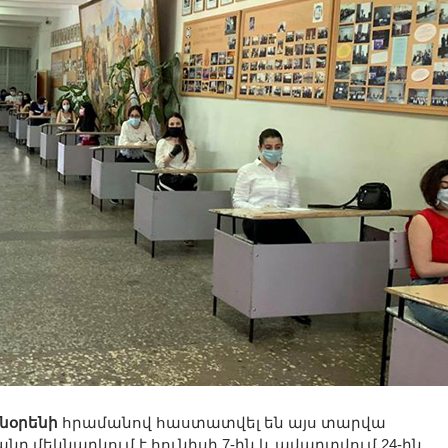
նօրենի
հրամանով հաստատվել են այս տարվա
նը մեկնարկում է հունիսի 7-ին և ավարտվում 24-ին,