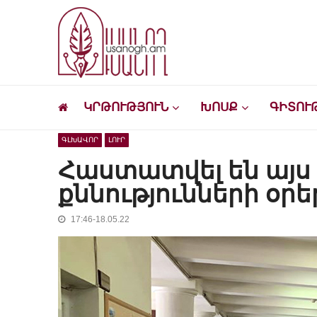
Skip
Skip
to
to
navigation
content
Ուսանող
Լրատվական-մշակութային կայք՝ ուսանող
ԿՐԹՈՒԹՅՈՒՆ
ԽՈՍՔ
ԳԻՏՈՒ
ԳԼԽԱՎՈՐ
ԼՈՒՐ
Հաստատվել են այ
քննությունների օրե
17:46-18.05.22