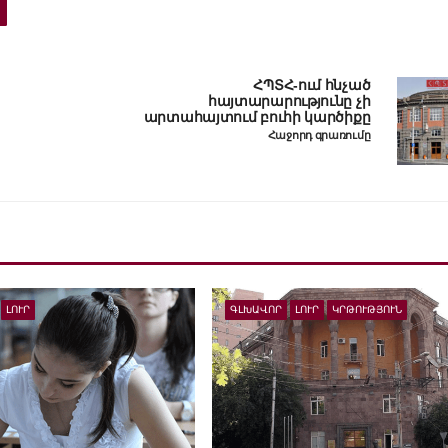
ՀՊՏՀ-ում հնչած
հայտարարությունը չի
արտահայտում բուհի կարծիքը
Հաջորդ գրառումը
ԼՈՒՐ
ԳԼԽԱՎՈՐ
ԼՈՒՐ
ԿՐԹՈՒԹՅՈՒՆ