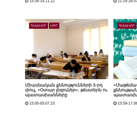
15:34-14.11.22
21:14-26.0
ԳԼԽԱՎՈՐ
ԼՈՒՐ
ԳԼԽԱՎՈՐ
Միասնական քննությունների 3-րդ
«Մաթեմա
փուլ. «Օտար լեզուներ». թեստերն ու
քննության
պատասխանները
պատասխ
15:05-05.07.23
15:59-17.0