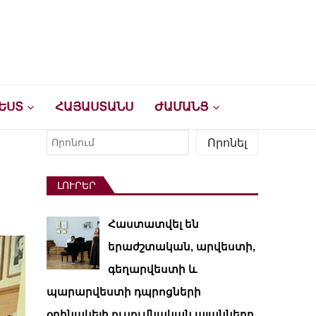
ԵՍՏ
ՀԱՅԱՍՏԱՆՍ
ԺԱՄԱՆՑ
Որոնել
Որոնել
ԼՈՒՐԵՐ
Հաստատվել են
երաժշտական, արվեստի,
գեղարվեստի և
պարարվեստի դպրոցների
օրինակելի ուսումնական պլանները