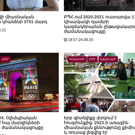
զվի միասնական
ԲՊՀ-ում 2020-2021 ուստարվա 1
ն կհանձնի 3751 մարդ
կիսամյակի դասերի
կազմակերպման ընթացակարգ
6.21
ժամանակացույցը
18:57-24.08.20
ԼՈՒՐ
ԳԼԽԱՎՈՐ
ԼՈՒՐ
ԽՃԱՆԿԱՐ
24. Օլիմպիական
Երբ գիտելիքը փրկում է
 հայ մարզիկների
հուզմունքից. 2023-ի առաջին
րի ժամանակացույցը
միասնական քննությունը քիմի
և ռուսաց լեզվից էր