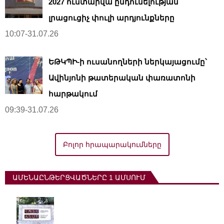
2027 ուստարվա ընդունելության
լրացուցիչ փուլի արդյունքները
10:07-31.07.26
ԵԹԿՊԻ-ի ուսանողների ներկայացումը՝
Ավինյոնի թատերական փառատոնի
հարթակում
09:39-31.07.26
Բոլոր հրապարակումները
ԱՄԵՆԱԸՆԹԵՐՑՎԱԾՆԵՐԸ 1 ԱՄՍՈՒՄ