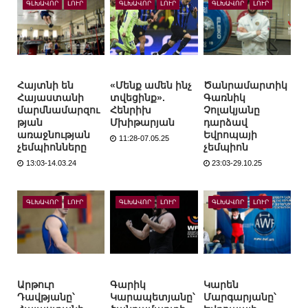
ԳԼԽԱՎՈՐ
ԼՈՒՐ
ԳԼԽԱՎՈՐ
ԼՈՒՐ
ԳԼԽԱՎՈՐ
ԼՈՒՐ
Հայտնի են
«Մենք ամեն ինչ
Ծանրամարտիկ
Հայաստանի
տվեցինք».
Գառնիկ
մարմնամարզու
Հենրիխ
Չոլակյանը
թյան
Մխիթարյան
դարձավ
առաջնության
Եվրոպայի
11:28-07.05.25
չեմպիոնները
չեմպիոն
13:03-14.03.24
23:03-29.10.25
ԳԼԽԱՎՈՐ
ԼՈՒՐ
ԳԼԽԱՎՈՐ
ԼՈՒՐ
ԳԼԽԱՎՈՐ
ԼՈՒՐ
Արթուր
Գարիկ
Կարեն
Դավթյանը՝
Կարապետյանը՝
Մարգարյանը՝