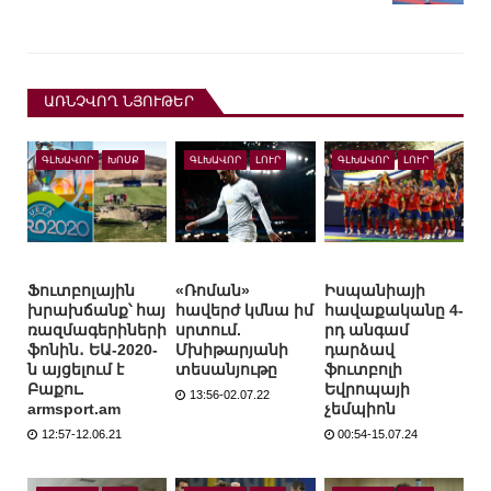
ԱՌՆՉՎՈՂ ՆՅՈՒԹԵՐ
ԳԼԽԱՎՈՐ
ԽՈՍՔ
ԳԼԽԱՎՈՐ
ԼՈՒՐ
ԳԼԽԱՎՈՐ
ԼՈՒՐ
Ֆուտբոլային
«Ռոման»
Իսպանիայի
խրախճանք՝ հայ
հավերժ կմնա իմ
հավաքականը 4-
ռազմագերիների
սրտում.
րդ անգամ
ֆոնին․ ԵԱ-2020-
Մխիթարյանի
դարձավ
ն այցելում է
տեսանյութը
ֆուտբոլի
Բաքու.
Եվրոպայի
13:56-02.07.22
armsport.am
չեմպիոն
12:57-12.06.21
00:54-15.07.24