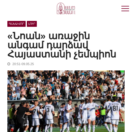
Skip
Skip
to
to
navigation
content
ԳԼԽԱՎՈՐ
ԼՈՒՐ
«Նոան» առաջին
անգամ դարձավ
Հայաստանի չեմպիոն
20:51-09.05.25