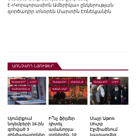
է «Կորպորասիոն Ամերիկա» ընկերության
գործադիր տնօրեն Մարտին Էռնեկյանին
ԱՌՆՉՎՈՂ ՆՅՈՒԹԵՐ
ԳԼԽԱՎՈՐ
ԼՈՒՐ
ԳԼԽԱՎՈՐ
ԺԱՄԱՆՑ
ԳԼԽԱՎՈՐ
ԼՈՒՐ
ՀԱՅԱՍՏԱՆՍ
ԽՃԱՆԿԱՐ
Սյունիքում
Ի՞նչ ֆիլմեր
Մայր Աթոռ
նոյեմբերի 16-ին
դիտել
Սուրբ
զոհված 3
ամանորյա
Էջմիածնում
զինծառայողներ
տոներին. 10
կատարվեց