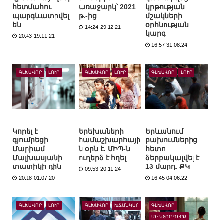
հետմահու
առաջարկ՝ 2021
կրթության
պարգևատրվել
թ.-ից
մշակների
են
օրհնության
14:24-29.12.21
կարգ
20:43-19.11.21
16:57-31.08.24
ԳԼԽԱՎՈՐ
ԼՈՒՐ
ԳԼԽԱՎՈՐ
ԼՈՒՐ
ԳԼԽԱՎՈՐ
ԼՈՒՐ
Կորել է
Երեխաների
Երևանում
գյումրեցի
համաշխարհայի
բախումներից
Մարիամ
ն օրն է. ՄԻՊ-ն
հետո
Մալխասյանի
ուղերձ է հղել
ձերբակալվել է
տատիկի դին
13 մարդ. ՔԿ
09:53-20.11.24
20:18-01.07.20
16:45-04.06.22
ԳԼԽԱՎՈՐ
ԼՈՒՐ
ԳԼԽԱՎՈՐ
ԽՃԱՆԿԱՐ
ԳԼԽԱՎՈՐ
ՄԻ ԿՏՈՐ ԳԻՐՔ