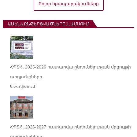
Բոլոր հրապարակումները
ԱՄԵՆԱԸՆԹԵՐՑՎԱԾՆԵՐԸ 1 ԱՄՍՈՒՄ
ՀՊՏՀ. 2025-2026 ուստարվա ընդունելության մրցույթի
արդյունքները
6.5k դիտում
ՀՊՏՀ. 2026-2027 ուստարվա ընդունելության մրցույթի
արդյունքները