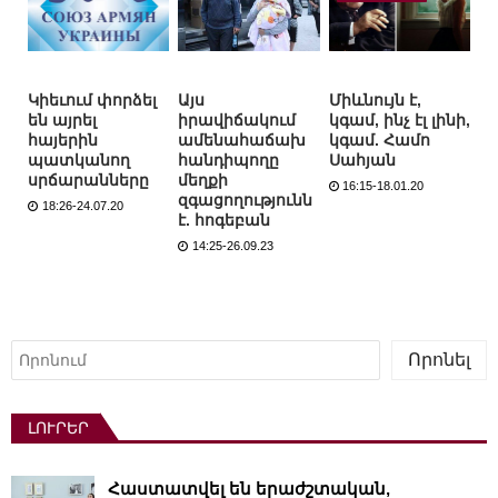
Կիեւում փորձել
Այս
Միևնույն է,
են այրել
իրավիճակում
կգամ, ինչ էլ լինի,
հայերին
ամենահաճախ
կգամ. Համո
պատկանող
հանդիպողը
Սահյան
սրճարանները
մեղքի
16:15-18.01.20
զգացողությունն
18:26-24.07.20
է. հոգեբան
14:25-26.09.23
Որոնել
Որոնել
ԼՈՒՐԵՐ
Հաստատվել են երաժշտական,