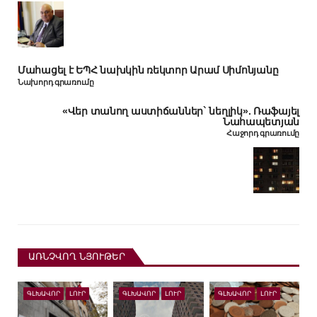
Մահացել է ԵՊՀ նախկին ռեկտոր Արամ Սիմոնյանը
Նախորդ գրառումը
«Վեր տանող աստիճաններ` նեղլիկ». Ռաֆայել
Նահապետյան
Հաջորդ գրառումը
ԱՌՆՉՎՈՂ ՆՅՈՒԹԵՐ
ԳԼԽԱՎՈՐ
ԼՈՒՐ
ԳԼԽԱՎՈՐ
ԼՈՒՐ
ԳԼԽԱՎՈՐ
ԼՈՒՐ