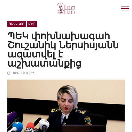
Skip
Skip
to
to
navigation
content
ԳԼԽԱՎՈՐ
ԼՈՒՐ
ՊԵԿ փոխնախագահ
Շուշանիկ Ներսիսյանն
ազատվել է
աշխատանքից
10:43-08.06.22