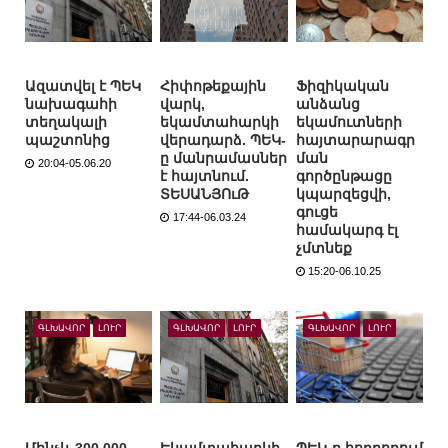
Ազատվել է ՊԵԿ
Հիփոթեքային
Ֆիզիկական
նախագահի
վարկ,
անձանց
տեղակալի
եկամտահարկի
եկամուտների
պաշտոնից
վերադարձ. ՊԵԿ-
հայտարարագր
ը մանրամասներ
ման
20:04-05.06.20
է հայտնում.
գործընթացը
ՏԵՍԱՆՅՈւԹ
կպարզեցվի,
գուցե
17:44-06.03.24
համակարգ էլ
չմտնեք
15:20-06.10.25
ԳԼԽԱՎՈՐ
ԼՈՒՐ
ԳԼԽԱՎՈՐ
ԼՈՒՐ
ԳԼԽԱՎՈՐ
ԼՈՒՐ
Մինչև 300 000
Եկամտահարկի
ՊԵԿ-ը հորդորում