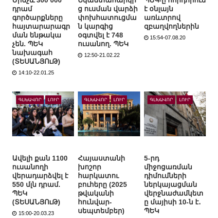
դրամ
ց ուսման վարձի
է օնլայն
գործարքները
փոխհատուցմա
առևտրով
հայտարարագր
ն կարգից
զբաղվողներին
ման ենթակա
օգտվել է 748
15:54-07.08.20
չեն. ՊԵԿ
ուսանող. ՊԵԿ
նախագահ
12:50-21.02.22
(ՏԵՍԱՆՅՈւԹ)
14:10-22.01.25
ԳԼԽԱՎՈՐ
ԼՈՒՐ
ԳԼԽԱՎՈՐ
ԼՈՒՐ
ԳԼԽԱՎՈՐ
ԼՈՒՐ
Ավելի քան 1100
Հայաստանի
5-րդ
ուսանողի
խոշոր
միջոցառման
վերադարձվել է
հարկատու
դիմումների
550 մլն դրամ.
բուհերը (2025
ներկայացման
ՊԵԿ
թվականի
վերջնաժամկետ
(ՏԵՍԱՆՅՈւԹ)
հունվար-
ը մայիսի 10-ն է․
սեպտեմբեր)
ՊԵԿ
15:00-20.03.23