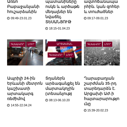
Առնո
պատանիները
ավտոճանապա
Բաբաջանյանի
ոսկե և արծաթե
րհին. կան զոհեր
հուշարձանին
մեդալներ են
և տուժածներ
նվաճել.
09:49-23.01.23
09:17-09.01.23
ՏԵՍԱՆՅՈՒԹ
18:15-01.04.23
ԱՐՑԱԽՅԱՆ
ԳԼԽԱՎՈՐ
ԼՈՒՐ
ԳԼԽԱՎՈՐ
ԼՈՒՐ
ՊԱՏԵՐԱԶՄ-2020
ԳԼԽԱՎՈՐ
ԼՈՒՐ
Ապրիլի 24-ին
Տղաներն
Ղարաբաղյան
Երևանի մետրոն
արձագանքել են
շարժման 35-րդ
կաշխատի
մարտակոչին
տարեդարձն է.
արտակարգ
(տեսանյութ)
Արցախի ԱԺ-ի
ռեժիմով
հայտարարությո
08:13-06.10.20
ւնը
14:55-22.04.24
15:39-20.02.23