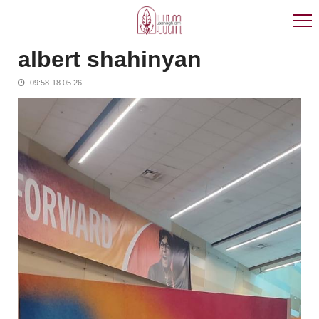
Skip
Skip
to
to
navigation
content
albert shahinyan
09:58-18.05.26