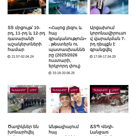
ՏՏ մրցույթ՝ 10-
«Հայոց լեզու և
Արցախում
րդ, 11-րդ և 12-րդ
հայ
կորոնավիրուսո
դասարանի
գրականություն»
վ վարակման 7-
աշակերտների
. թեստերն ու
րդ դեպքն է
համար
պատասխաննե
գրանցվել
րը (2025/2026
21:57-02.04.24
17:06-17.04.20
ուստարի,
երկրորդ փուլ)
15:19-20.06.25
ԳԼԽԱՎՈՐ
ԼՈՒՐ
ԳԼԽԱՎՈՐ
ԼՈՒՐ
ԳԼԽԱՎՈՐ
ԼՈՒՐ
Ծաղիկներ են
Անթալիայում
ՃՏՊ Վեդի-
խոնարհվել
հայ
Լանջառ