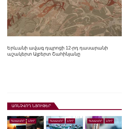
Երևանի ավագ դպրոցի 12-րդ դասարանի
աշակերտ Ալբերտ Շահինյանը
ԱՌՆՉՎՈՂ ՆՅՈՒԹԵՐ
ԳԼԽԱՎՈՐ
ԼՈՒՐ
ԳԼԽԱՎՈՐ
ԼՈՒՐ
ԳԼԽԱՎՈՐ
ԼՈՒՐ