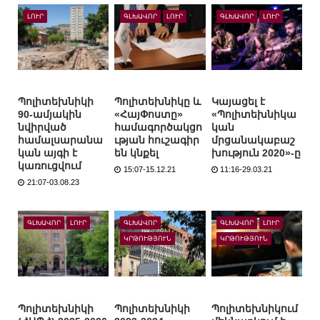
ԼՈՒՐ
ԳԼԽԱՎՈՐ
ԼՈՒՐ
ԳԼԽԱՎՈՐ
ԼՈՒՐ
Պոլիտեխնիկի
Պոլիտեխնիկը և
Կայացել է
90-ամյակին
«ՀայՓոստը»
«Պոլիտեխնիկա
նվիրված
համագործակցո
կան
համալսարանա
ւթյան հուշագիր
մրցանակաբաշ
կան այգի է
են կնքել
խություն 2020»-ը
կառուցվում
15:07-15.12.21
11:16-29.03.21
21:07-03.08.23
ԳԼԽԱՎՈՐ
ԼՈՒՐ
ԳԼԽԱՎՈՐ
ԳԼԽԱՎՈՐ
ԼՈՒՐ
ԿՐԹՈՒԹՅՈՒՆ
ԿՐԹՈՒԹՅՈՒՆ
Պոլիտեխնիկի
Պոլիտեխնիկի
Պոլիտեխնիկում