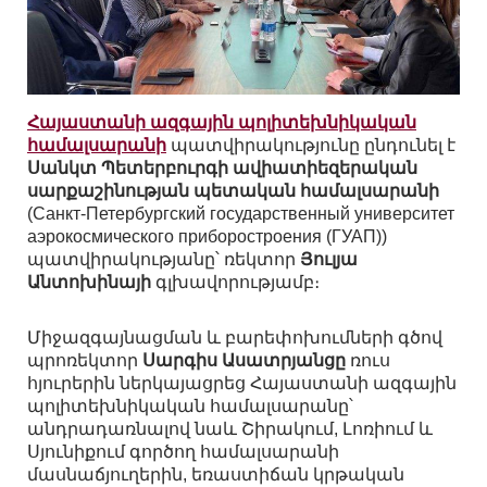
Հայաստանի ազգային պոլիտեխնիկական
համալսարանի
պատվիրակությունը ընդունել է
Սանկտ Պետերբուրգի ավիատիեզերական
սարքաշինության պետական համալսարանի
(Санкт-Петербургский государственный университет
аэрокосмического приборостроения (ГУАП))
պատվիրակությանը՝ ռեկտոր
Յուլյա
Անտոխինայի
գլխավորությամբ։
Միջազգայնացման և բարեփոխումների գծով
պրոռեկտոր
Սարգիս Ասատրյանցը
ռուս
հյուրերին ներկայացրեց Հայաստանի ազգային
պոլիտեխնիկական համալսարանը՝
անդրադառնալով նաև Շիրակում, Լոռիում և
Սյունիքում գործող համալսարանի
մասնաճյուղերին, եռաստիճան կրթական