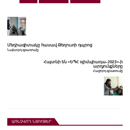
Մեդիագիտակը հասավ Թեղուտի դպրոց
Նախորդ գրառումը
Հայտնի են «ԵՊՀ օլիմպիադա–2023»-ի
արդյունքները
Հաջորդ գրառումը
ԱՌՆՉՎՈՂ ՆՅՈՒԹԵՐ