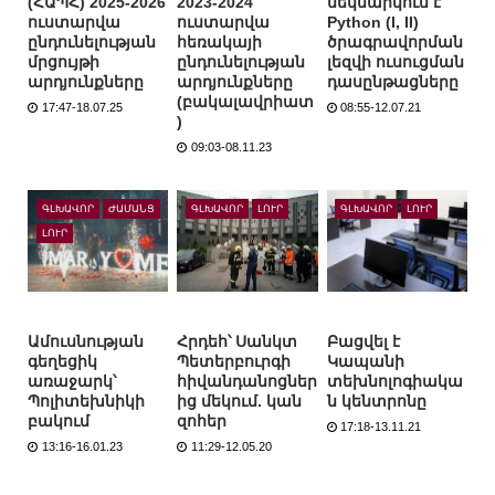
(ՀԱՊՀ) 2025-2026
2023-2024
մեկնարկում է
ուստարվա
ուստարվա
Python (I, II)
ընդունելության
հեռակայի
ծրագրավորման
մրցույթի
ընդունելության
լեզվի ուսուցման
արդյունքները
արդյունքները
դասընթացները
(բակալավրիատ
17:47-18.07.25
08:55-12.07.21
)
09:03-08.11.23
ԳԼԽԱՎՈՐ
ԺԱՄԱՆՑ
ԳԼԽԱՎՈՐ
ԼՈՒՐ
ԳԼԽԱՎՈՐ
ԼՈՒՐ
ԼՈՒՐ
Ամուսնության
Հրդեհ՝ Սանկտ
Բացվել է
գեղեցիկ
Պետերբուրգի
Կապանի
առաջարկ՝
հիվանդանոցներ
տեխնոլոգիակա
Պոլիտեխնիկի
ից մեկում. կան
ն կենտրոնը
բակում
զոհեր
17:18-13.11.21
13:16-16.01.23
11:29-12.05.20