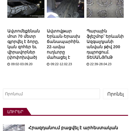
Ավտոմեքենան
Ավտովթար
Պարային
մոտ 70 մետր
Երևան-Երասխ
ֆլեշմոբ՝ Երևանի
գլորվել է ձորը,
ճանապարհին.
Ազգալդյանի
կան զոհեր եւ
22-ամյա
անվան թիվ 200
վիրավորներ
ուղևորը
դպրոցում.
(փոփոխված)
մահացել է
ՏԵՍԱՆՅՈւԹ
09:02-03.09.20
09:22-12.02.23
22:39-28.04.23
Որոնել
Որոնել
ԼՈՒՐԵՐ
Հրազդանում բացվել է արհեստական ​​