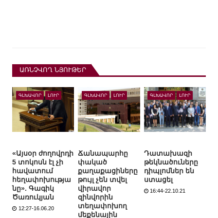
ԱՌՆՉՎՈՂ ՆՅՈՒԹԵՐ
ԳԼԽԱՎՈՐ
ԼՈՒՐ
ԳԼԽԱՎՈՐ
ԼՈՒՐ
ԳԼԽԱՎՈՐ
ԼՈՒՐ
«Այսօր ժողովրդի
Ճանապարհը
Դատախազի
5 տոկոսն էլ չի
փակած
թեկնածուները
հավատում
քաղաքացիները
դիպլոմներ են
հեղափոխությա
թույլ չեն տվել
ստացել
նը». Գագիկ
վիրավոր
16:44-22.10.21
Ծառուկյան
զինվորին
տեղափոխող
12:27-16.06.20
մեքենային