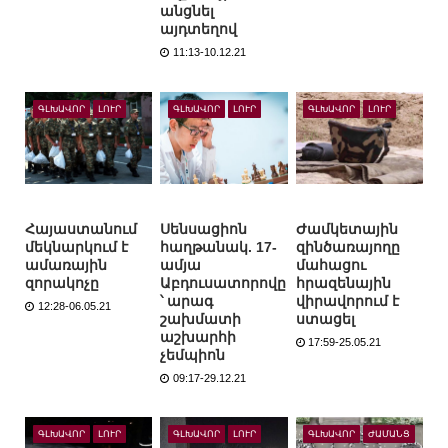
անցնել
այդտեղով
11:13-10.12.21
ԳԼԽԱՎՈՐ
ԼՈՒՐ
ԳԼԽԱՎՈՐ
ԼՈՒՐ
ԳԼԽԱՎՈՐ
ԼՈՒՐ
Հայաստանում
Սենսացիոն
Ժամկետային
մեկնարկում է
հաղթանակ. 17-
զինծառայողը
ամառային
ամյա
մահացու
զորակոչը
Աբդուսատորովը
հրազենային
՝ արագ
վիրավորում է
12:28-06.05.21
շախմատի
ստացել
աշխարհի
17:59-25.05.21
չեմպիոն
09:17-29.12.21
ԳԼԽԱՎՈՐ
ԼՈՒՐ
ԳԼԽԱՎՈՐ
ԼՈՒՐ
ԳԼԽԱՎՈՐ
ԺԱՄԱՆՑ