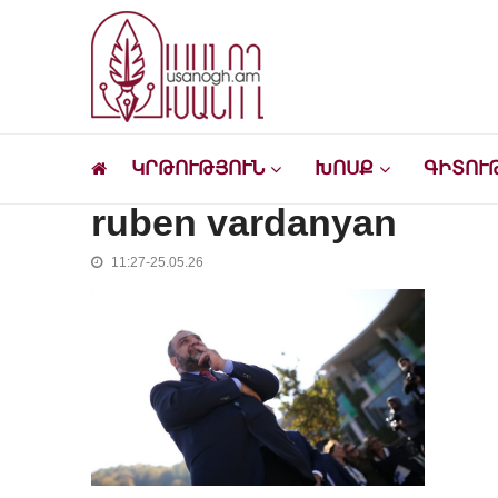
Skip
Skip
to
to
navigation
content
Ուսանող
Լրատվական-մշակութային կայք՝ ուսանող
ԿՐԹՈՒԹՅՈՒՆ
ԽՈՍՔ
ԳԻՏՈՒ
ruben vardanyan
11:27-25.05.26