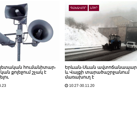
ԳԼԽԱՎՈՐ
ԼՈՒՐ
պետական հումանիտար-
Երևան-Սևան ավտոճանապար
ան քոլեջում շչակ է
և Վայքի տարածաշրջանում
ելու
մառախուղ է
4.23
10:27-30.11.20