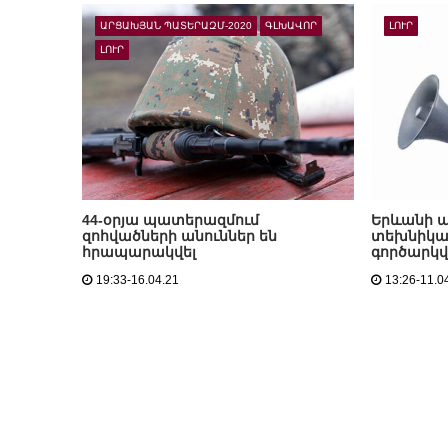
ԱՐՑԱԽՅԱՆ ՊԱՏԵՐԱԶՄ-2020
ԳԼԽԱՎՈՐ
ԼՈՒՐ
ԼՈՒՐ
44-օրյա պատերազմում
Երևանի 
զոհվածների անուններ են
տեխնիկակ
հրապարակվել
գործարկվ
19:33-16.04.21
13:26-11.0