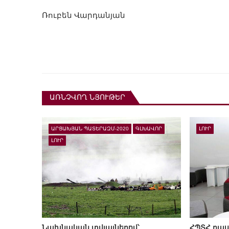
Ռուբեն Վարդանյան
ԱՌՆՉՎՈՂ ՆՅՈՒԹԵՐ
ԱՐՑԱԽՅԱՆ ՊԱՏԵՐԱԶՄ-2020
ԳԼԽԱՎՈՐ
ԼՈՒՐ
ԼՈՒՐ
Նախնական տվյալներով՝
ՀՊՏՀ դաս