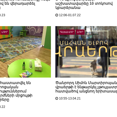
ով են վերադարձել
աշխատավարձը 10 տոկոսով
ց
կբարձրանա
3.23
12:06-01.07.22
ԼՈՒՐ
ԳԼԽԱՎՈՐ
ԼՈՒՐ
. հաստատվել են
Ծանրորդ Սիմոն Մարտիրոսյան
րոցական
վրաերթի է ենթարկել չթույլատ
թյուններում
հատվածով անցնող երիտասա
ժների մրցույթի
10:55-13.04.21
րերը
3.22