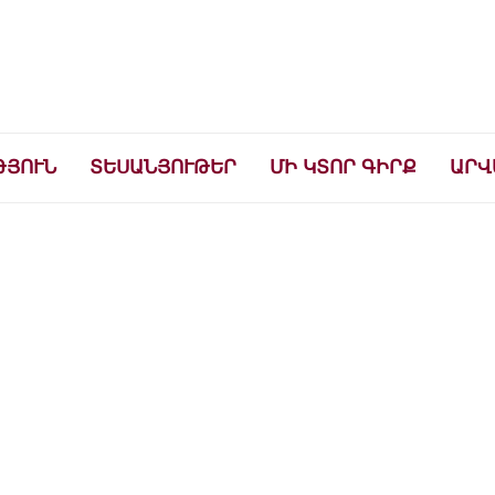
ների համար
ԹՅՈՒՆ
ՏԵՍԱՆՅՈՒԹԵՐ
ՄԻ ԿՏՈՐ ԳԻՐՔ
ԱՐՎ