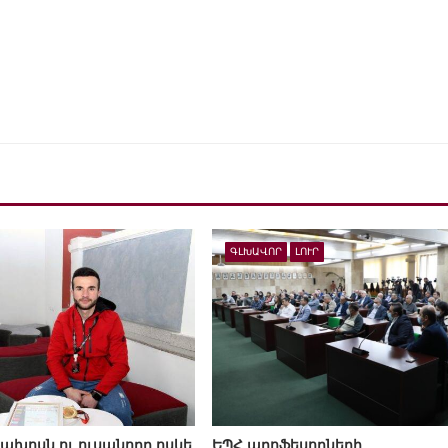
ԳԼԽԱՎՈՐ
ԼՈՒՐ
ախոսն ու ուսանողը ոսկե
ԵՊՀ պրոֆեսորների