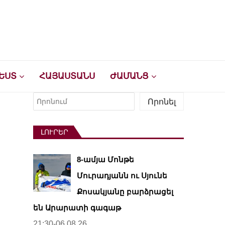
ԵՍՏ
ՀԱՅԱՍՏԱՆՍ
ԺԱՄԱՆՑ
Որոնել
Որոնել
ԼՈՒՐԵՐ
8-ամյա Մոնթե
Մուրադյանն ու Սյունե
Քոսակյանը բարձրացել
են Արարատի գագաթ
21:30-06.08.26