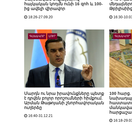
հայկական կողմն ունի 16 զոհ և 100-
մեդալներ
ից ավելի վիրավոր
Թբիլիսիի
18:26-27.09.20
16:30-10.0
ԳԼԽԱՎՈՐ
ԼՈՒՐ
ԳԼԽԱՎՈՐ
Մարդն ու նրա իրավունքները պետք
100 հարց
է դրվեն բոլոր որոշումների հիմքում.
նախադպ
Արման Թաթոյանի շնորհավորական
հաստատու
ուղերձը
մանկավար
հարցաշա
16:40-31.12.21
16:18-29.0