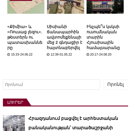
«Քիմիա» և
Սիսիանի
Ինչպե՞ս կսկսի
«Ռուսաց լեզու».
ճանապարհին
ուսումնական
թեստերն ու
ավտոմեքենայի
տարին
պատասխաննե
մեջ 2 գնդացիր է
Հյուսիսային
րը
հայտնաբերվել
համալսարանը
15:33-24.06.22
12:39-01.05.22
20:17-24.08.20
Որոնել
Որոնել
ԼՈՒՐԵՐ
Հրազդանում բացվել է արհեստական ​​
բանականության՝ տարածաշրջանի