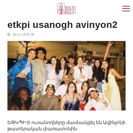
Skip
Skip
to
to
navigation
content
etkpi usanogh avinyon2
15:11-14.07.25
ԵԹԿՊԻ-ի ուսանողները մասնակցել են Ավինյոնի
թատերական փառատոնին