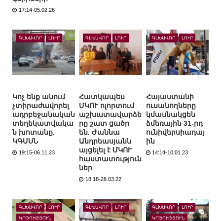
17:14-05.02.26
ԳԼԽԱՎՈՐ
ԼՈՒՐ
ԳԼԽԱՎՈՐ
ԼՈՒՐ
ԳԼԽԱՎՈՐ
ԼՈՒՐ
Կոչ ենք անում
Հատկապես
Հայաստանի
չտիրաժավորել
ՄԿՈՒ ոլորտում
ուսանողները
ադրբեջանական
աշխատավարձե
կմասնակցեն
տեղեկատվակա
րը շատ ցածր
ձմեռային 31-րդ
ն խոտանը.
են. Ժաննա
ունիվերսիադայ
ԿԳՄՍՆ
Անդրեասյանն
ին
այցելել է ՄԿՈՒ
19:15-06.11.23
14:14-10.01.23
հաստատություն
ներ
18:18-28.03.22
ԳԼԽԱՎՈՐ
ԼՈՒՐ
ԳԼԽԱՎՈՐ
ԼՈՒՐ
ԳԼԽԱՎՈՐ
ԼՈՒՐ
ԿՐԹՈՒԹՅՈՒՆ
ԿՐԹՈՒԹՅՈՒՆ