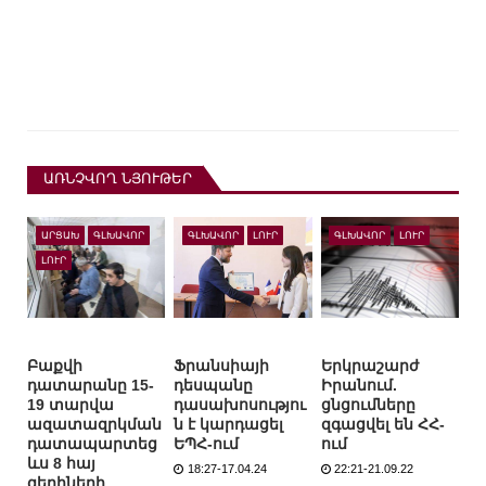
ԱՌՆՉՎՈՂ ՆՅՈՒԹԵՐ
ԱՐՑԱԽ
ԳԼԽԱՎՈՐ
ԳԼԽԱՎՈՐ
ԼՈՒՐ
ԳԼԽԱՎՈՐ
ԼՈՒՐ
ԼՈՒՐ
Բաքվի
Ֆրանսիայի
Երկրաշարժ
դատարանը 15-
դեսպանը
Իրանում.
19 տարվա
դասախոսությու
ցնցումները
ազատազրկման
ն է կարդացել
զգացվել են ՀՀ-
դատապարտեց
ԵՊՀ-ում
ում
ևս 8 հայ
18:27-17.04.24
22:21-21.09.22
գերիների