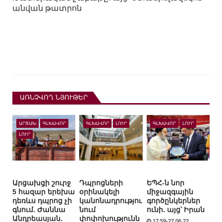
անվան թատրոն
ԱՌՆՉՎՈՂ ՆՅՈՒԹԵՐ
ԱՐՑԱԽ
ԳԼԽԱՎՈՐ
ԳԼԽԱՎՈՐ
ԼՈՒՐ
ԳԼԽԱՎՈՐ
ԼՈՒՐ
ԼՈՒՐ
Արցախցի շուրջ
Դպրոցների
ԵՊՀ-ն նոր
5 հազար երեխա
օրինակելի
միջազգային
դեռևս դպրոց չի
կանոնադրությու
գործընկերներ
գնում. Ժաննա
նում
ունի. այց՝ Իրան
Անդրեասյան.
փոփոխությունն
17:59-27.06.22