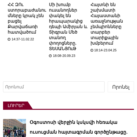
ՀՀ ԶՈւ
Մի խումբ
Հայտնի են
ստորաբաժանու
ուսանողներ
շախմատի
մները կրակ չեն
փակել են
Հայաստանի
բացել
հրապարակից
առաջնության
Քարվաճառի
դեպի Ամիրյան և
չեմպիոնները
հատվածում
Տիգրան Մեծ
տարբեր
տանող
տարիքային
14:37-11.02.22
փողոցները.
խմբերում
ՏԵՍԱՆՅՈւԹ
18:14-23.04.25
18:08-20.09.23
Որոնել
Որոնել
ԼՈՒՐԵՐ
Օգոստոսի վերջին կսկսվի հեռակա
ուսուցման հայտագրման գործընթացը.