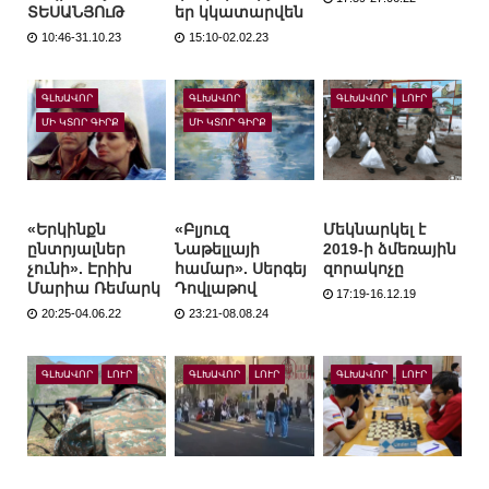
ՏԵՍԱՆՅՈւԹ
եր կկատարվեն
10:46-31.10.23
15:10-02.02.23
ԳԼԽԱՎՈՐ
ԳԼԽԱՎՈՐ
ԳԼԽԱՎՈՐ
ԼՈՒՐ
ՄԻ ԿՏՈՐ ԳԻՐՔ
ՄԻ ԿՏՈՐ ԳԻՐՔ
«Երկինքն
«Բլյուզ
Մեկնարկել է
ընտրյալներ
Նաթելլայի
2019-ի ձմեռային
չունի». Էրիխ
համար». Սերգեյ
զորակոչը
Մարիա Ռեմարկ
Դովլաթով
17:19-16.12.19
20:25-04.06.22
23:21-08.08.24
ԳԼԽԱՎՈՐ
ԼՈՒՐ
ԳԼԽԱՎՈՐ
ԼՈՒՐ
ԳԼԽԱՎՈՐ
ԼՈՒՐ