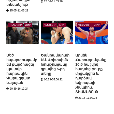
հիշատակին.
23:06-11.03.26
տեսանյութ
15:05-11.05.21
ԳԼԽԱՎՈՐ
ԼՈՒՐ
ԳԼԽԱՎՈՐ
ԼՈՒՐ
ԳԼԽԱՎՈՐ
ԼՈՒՐ
Մեծ
Ծանրամարտի
Արսեն
հպարտությամբ
ԵԱ. Հռիփսիմե
Հարությունյանը
եմ բարձրացել
Խուրշուդյանը
10։0 հաշվով
պատվո
գրավեց 5-րդ
հաղթեց թուրք
հարթակին.
տեղը
մրցակցին և
Վարազդատ
դարձավ
00:23-05.06.22
Լալայան
Եվրոպայի
չեմպիոն.
20:39-16.12.24
ՏԵՍԱՆՅՈւԹ
21:13-17.02.24