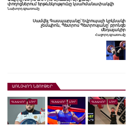
փողոցներում երթևեկությունը կսահմանափակվի
Նախորդ գրառումը
Սամվել Գասպարյանը՝ Եվրոպայի կրկնակի
չեմպիոն, Պետրոս Պետրոսյանը՝ բրոնզե
մեդալակիր
Հաջորդ գրառումը
ԱՌՆՉՎՈՂ ՆՅՈՒԹԵՐ
ԳԼԽԱՎՈՐ
ԼՈՒՐ
ԳԼԽԱՎՈՐ
ԼՈՒՐ
ԳԼԽԱՎՈՐ
ԼՈՒՐ