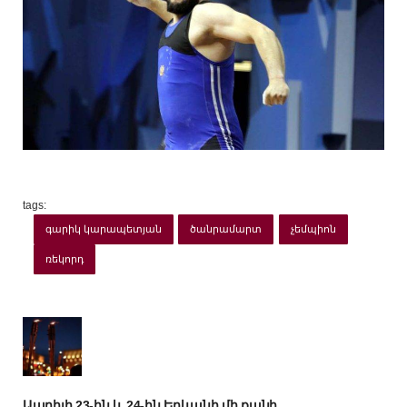
tags:
գարիկ կարապետյան
ծանրամարտ
չեմպիոն
ռեկորդ
Ապրիլի 23-ին և 24-ին Երևանի մի քանի