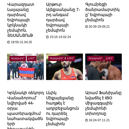
Վարազդատ
Արթուր
Գյումրեցի
Լալայանը
Ալեքսանյանը 7-
ծանրամարտիկ
դարձավ
րդ անգամ
ը՝ Եվրոպայի
Եվրոպայի
դարձավ
չեմպիոն
կրկնակի
Եվրոպայի
20:39-29.09.21
չեմպիոն.
չեմպիոն
ՏԵՍԱՆՅՈւԹ
23:15-14.02.24
18:55-21.04.25
ԳԼԽԱՎՈՐ
ԼՈՒՐ
ԳԼԽԱՎՈՐ
ԼՈՒՐ
ԳԼԽԱՎՈՐ
ԼՈՒՐ
Կրկնակի ռեկորդ
Լևիկ
Արամ Ֆանիյանը
Վանաձորում՝
Միքայելյանը
նվաճել է IBO
նվիրված 44-
հաղթել է
միջազգային
օրյա
ադրբեջանցուն
չեմպիոնի
պատերազմում
ու դարձել
տիտղոսը
նահատակվածն
Եվրոպայի
16:24-07.11.21
երի
չեմպիոն