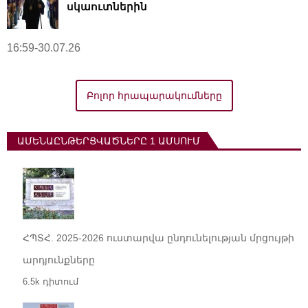
սկաուտներին
16:59-30.07.26
Բոլոր հրապարակումները
ԱՄԵՆԱԸՆԹԵՐՑՎԱԾՆԵՐԸ 1 ԱՄՍՈՒՄ
ՀՊՏՀ. 2025-2026 ուստարվա ընդունելության մրցույթի
արդյունքները
6.5k դիտում