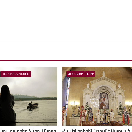
ՄԱՐՍ VS ՎԵՆԵՐԱ
ԳԼԽԱՎՈՐ
ԼՈՒՐ
րկու տարբեր ձևեր. Անդրե
Հայ Եկեղեցին նշում է Աստվա