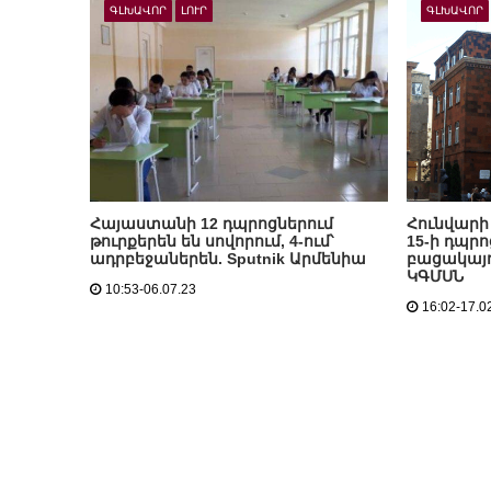
ԳԼԽԱՎՈՐ
ԼՈՒՐ
ԳԼԽԱՎՈՐ
Հայաստանի 12 դպրոցներում
Հունվարի
թուրքերեն են սովորում, 4-ում՝
15-ի դպր
ադրբեջաներեն. Sputnik Արմենիա
բացակայո
ԿԳՄՍՆ
10:53-06.07.23
16:02-17.0