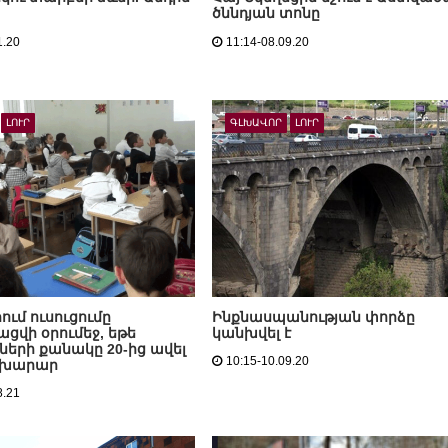
ծննդյան տոնը
1.20
11:14-08.09.20
ԼՈՒՐ
ԳԼԽԱՎՈՐ
ԼՈՒՐ
ւմ ուսուցումը
Ինքնասպանության փորձը
ցվի օրումեջ, եթե
կանխվել է
երի քանակը 20-ից ավել
10:15-10.09.20
ախարար
8.21