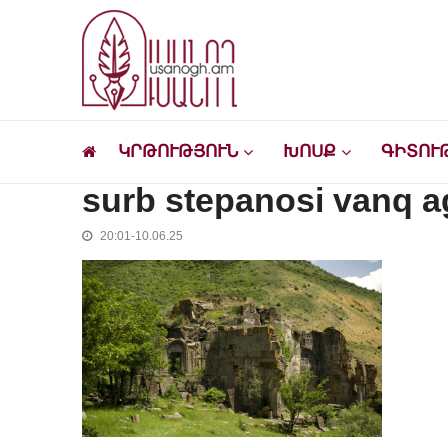
Skip
Skip
to
to
navigation
content
Ուսանող
Լրատվական-մշակութային կայք՝ ուսանող
ԿՐԹՈՒԹՅՈՒՆ
ԽՈՍՔ
ԳԻՏՈՒ
surb stepanosi vanq a
20:01-10.06.25