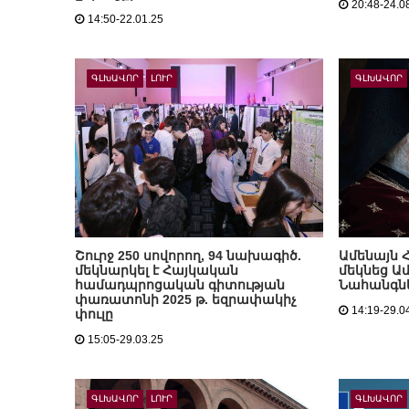
20:48-24.0
14:50-22.01.25
ԳԼԽԱՎՈՐ
ԼՈՒՐ
ԳԼԽԱՎՈՐ
Շուրջ 250 սովորող, 94 նախագիծ.
Ամենայն 
մեկնարկել է Հայկական
մեկնեց Ա
համադպրոցական գիտության
Նահանգն
փառատոնի 2025 թ. եզրափակիչ
14:19-29.0
փուլը
15:05-29.03.25
ԳԼԽԱՎՈՐ
ԼՈՒՐ
ԳԼԽԱՎՈՐ