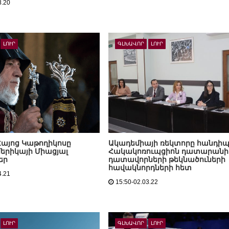
8.20
ԼՈՒՐ
ԳԼԽԱՎՈՐ
ԼՈՒՐ
Հայոց Կաթողիկոսը
Ակադեմիայի ռեկտորը հանդի
մերիկայի Միացյալ
Հակակոռուպցիոն դատարանի
եր
դատավորների թեկնածուների
հավակնորդների հետ
4.21
15:50-02.03.22
ԼՈՒՐ
ԳԼԽԱՎՈՐ
ԼՈՒՐ