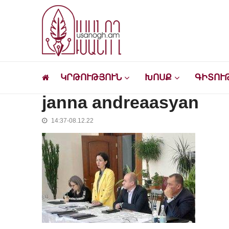
Skip
Skip
to
to
navigation
content
Ուսանող
Լրատվական-մշակութային կայք՝ ուսանող
ԿՐԹՈՒԹՅՈՒՆ
ԽՈՍՔ
ԳԻՏՈՒ
janna andreaasyan
14:37-08.12.22