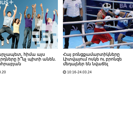
արչապետ, հիմա այս
Հայ բռնցքամարտիկները
դները ի՞նչ պիտի անեն.
Լիտվայում ոսկե ու բրոնզե
ոհրաբյան
մեդալներ են նվաճել
8.20
10:16-24.03.24