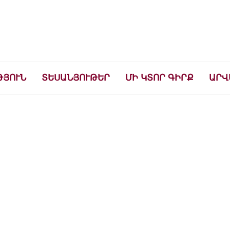
ների համար
ԹՅՈՒՆ
ՏԵՍԱՆՅՈՒԹԵՐ
ՄԻ ԿՏՈՐ ԳԻՐՔ
ԱՐՎ