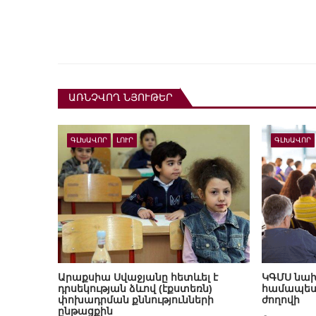
ԱՌՆՉՎՈՂ ՆՅՈՒԹԵՐ
ԳԼԽԱՎՈՐ
ԼՈՒՐ
ԳԼԽԱՎՈՐ
Արաքսիա Սվաջյանը հետևել է
ԿԳՄՍ նախ
դրսեկության ձևով (էքստեռն)
համապետ
փոխադրման քննությունների
ժողովի
ընթացքին