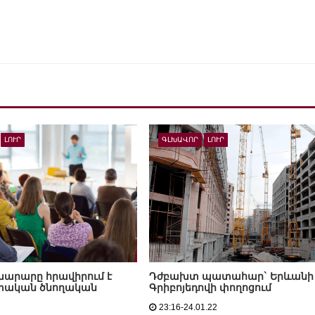
ԼՈՒՐ
ԳԼԽԱՎՈՐ
ԼՈՒՐ
արարը հրավիրում է
Դժբախտ պատահար` Երևանի
ական ծնողական
Գրիբոյեդովի փողոցում
23:16-24.01.22