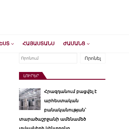
ԵՍՏ
ՀԱՅԱՍՏԱՆՍ
ԺԱՄԱՆՑ
Որոնել
Որոնել
ԼՈՒՐԵՐ
Հրազդանում բացվել է
արհեստական ​​
բանականության՝
տարածաշրջանի ամենամեծ
տվյալների կենտրոնը