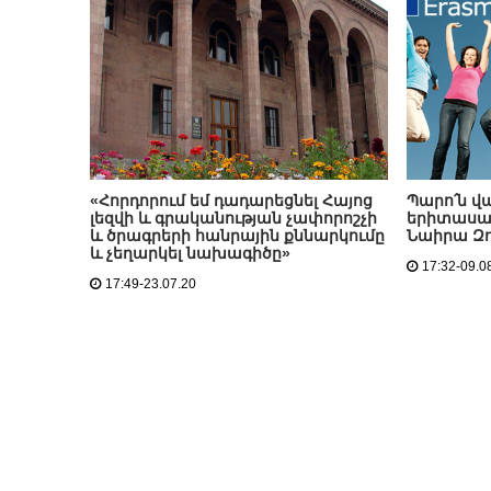
«Հորդորում եմ դադարեցնել Հայոց
Պարո՛ն վ
լեզվի և գրականության չափորոշչի
երիտասար
և ծրագրերի հանրային քննարկումը
Նաիրա Զ
և չեղարկել նախագիծը»
17:32-09.0
17:49-23.07.20