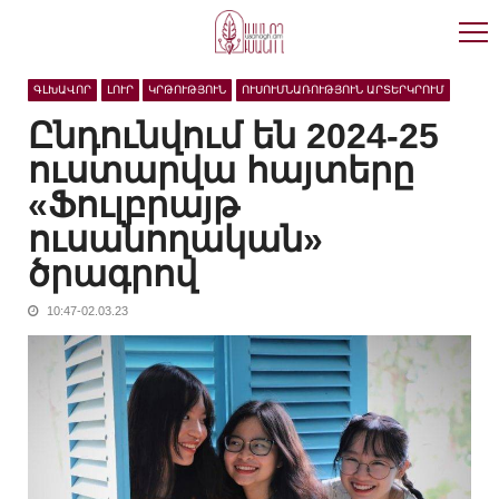
Skip
Skip
to
to
navigation
content
ԳԼԽԱՎՈՐ
ԼՈՒՐ
ԿՐԹՈՒԹՅՈՒՆ
ՈՒՍՈՒՄՆԱՌՈՒԹՅՈՒՆ ԱՐՏԵՐԿՐՈՒՄ
Ընդունվում են 2024-25
ուստարվա հայտերը
«Ֆուլբրայթ
ուսանողական»
ծրագրով
10:47-02.03.23