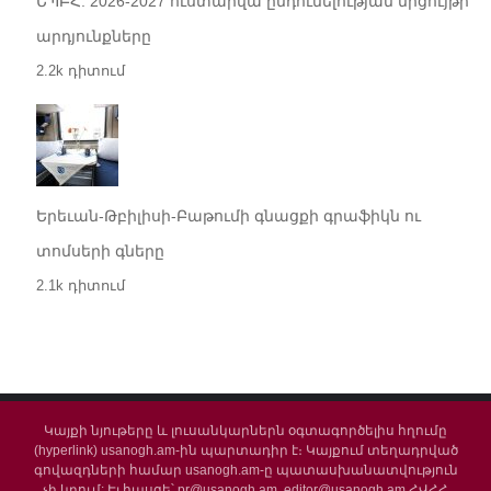
ԵՊԲՀ. 2026-2027 ուստարվա ընդունելության մրցույթի
արդյունքները
2.2k դիտում
Երեւան-Թբիլիսի-Բաթումի գնացքի գրաֆիկն ու
տոմսերի գները
2.1k դիտում
Կայքի նյութերը և լուսանկարներն օգտագործելիս հղումը
(hyperlink) usanogh.am-ին պարտադիր է։ Կայքում տեղադրված
գովազդների համար usanogh.am-ը պատասխանատվություն
չի կրում: Էլ.հասցե՝ pr@usanogh.am, editor@usanogh.am ՀՎՀՀ