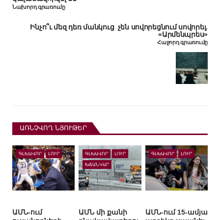
Նախորդ գրառումը
Ինչո՞ւ մեզ դեռ մանկուց չեն սովորեցնում սովորել.
«Արմենպրես»
Հաջորդ գրառումը
ԱՌՆՉՎՈՂ ՆՅՈՒԹԵՐ
ԳԼԽԱՎՈՐ
ԼՈՒՐ
ԳԼԽԱՎՈՐ
ԼՈՒՐ
ԳԼԽԱՎՈՐ
ԼՈՒՐ
ԽՃԱՆԿԱՐ
ԱՄՆ-ում
ԱՄՆ մի քանի
ԱՄՆ-ում 15-ամյա