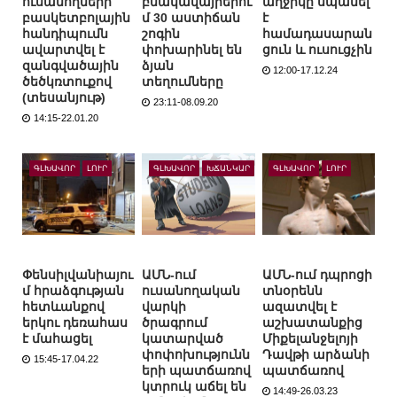
ուսանողների
բնակավայրերու
աղջիկը սպանել
բասկետբոլային
մ 30 աստիճան
է
հանդիպումն
շոգին
համադասարան
ավարտվել է
փոխարինել են
ցուն և ուսուցչին
զանգվածային
ձյան
12:00-17.12.24
ծեծկռտուքով
տեղումները
(տեսանյութ)
23:11-08.09.20
14:15-22.01.20
ԳԼԽԱՎՈՐ
ԼՈՒՐ
ԳԼԽԱՎՈՐ
ԽՃԱՆԿԱՐ
ԳԼԽԱՎՈՐ
ԼՈՒՐ
Փենսիլվանիայու
ԱՄՆ-ում
ԱՄՆ-ում դպրոցի
մ հրաձգության
ուսանողական
տնօրենն
հետևանքով
վարկի
ազատվել է
երկու դեռահաս
ծրագրում
աշխատանքից
է մահացել
կատարված
Միքելանջելոյի
փոփոխությունն
Դավթի արձանի
15:45-17.04.22
երի պատճառով
պատճառով
կտրուկ աճել են
14:49-26.03.23