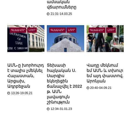
ամսական
վճարումները
21:31-14.03.25
ԳԼԽԱՎՈՐ
ԼՈՒՐ
ԳԼԽԱՎՈՐ
ԼՈՒՐ
ԳԼԽԱՎՈՐ
ԼՈՒՐ
ԱՄՆ-ը խորհուրդ
Տեխասի
Վաղը մեկնում
է տալիս չմեկնել
հայկական Ս.
եմ ԱՄՆ և տխուր
Հայաստան,
Սարգիս
եմ այդ փաստով.
Արցախ,
եկեղեցին
Արոնյան
Ադրբեջան
ճանաչվել է 2022
20:40-04.09.21
թ. ԱՄՆ
13:26-19.05.21
լավագույն
շինություն
12:34-31.01.23