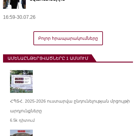
16:59-30.07.26
Բոլոր հրապարակումները
ԱՄԵՆԱԸՆԹԵՐՑՎԱԾՆԵՐԸ 1 ԱՄՍՈՒՄ
ՀՊՏՀ. 2025-2026 ուստարվա ընդունելության մրցույթի
արդյունքները
6.5k դիտում