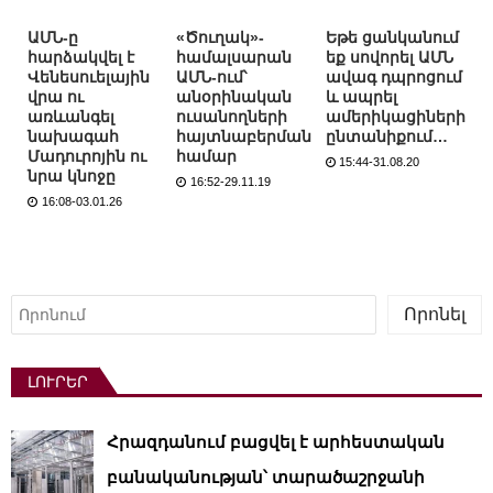
ԱՄՆ-ը
«Ծուղակ»-
Եթե ցանկանում
հարձակվել է
համալսարան
եք սովորել ԱՄՆ
Վենեսուելային
ԱՄՆ-ում՝
ավագ դպրոցում
վրա ու
անօրինական
և ապրել
առևանգել
ուսանողների
ամերիկացիների
նախագահ
հայտնաբերման
ընտանիքում…
Մադուրոյին ու
համար
15:44-31.08.20
նրա կնոջը
16:52-29.11.19
16:08-03.01.26
Որոնել
Որոնել
ԼՈՒՐԵՐ
Հրազդանում բացվել է արհեստական ​​
բանականության՝ տարածաշրջանի