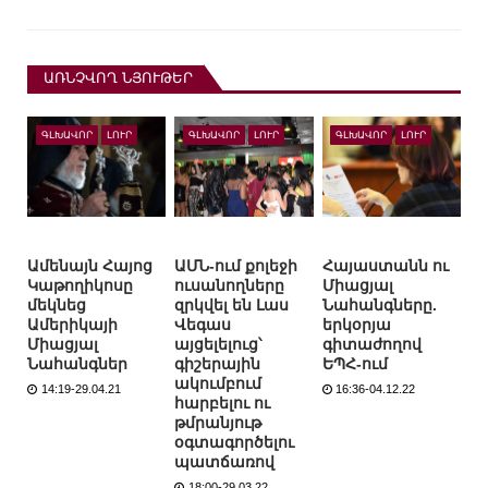
ԱՌՆՉՎՈՂ ՆՅՈՒԹԵՐ
ԳԼԽԱՎՈՐ
ԼՈՒՐ
ԳԼԽԱՎՈՐ
ԼՈՒՐ
ԳԼԽԱՎՈՐ
ԼՈՒՐ
Ամենայն Հայոց
ԱՄՆ-ում քոլեջի
Հայաստանն ու
Կաթողիկոսը
ուսանողները
Միացյալ
մեկնեց
զրկվել են Լաս
Նահանգները.
Ամերիկայի
Վեգաս
երկօրյա
Միացյալ
այցելելուց՝
գիտաժողով
Նահանգներ
գիշերային
ԵՊՀ-ում
ակումբում
14:19-29.04.21
16:36-04.12.22
հարբելու ու
թմրանյութ
օգտագործելու
պատճառով
18:00-29.03.22