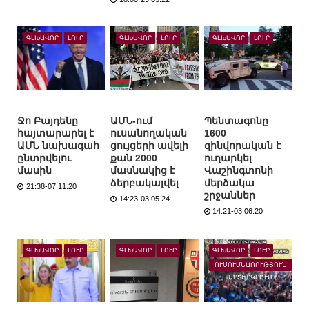
ԳԼԽԱՎՈՐ
ԼՈՒՐ
ԳԼԽԱՎՈՐ
ԼՈՒՐ
ԳԼԽԱՎՈՐ
ԼՈՒՐ
Ջո Բայդենը
ԱՄՆ-ում
Պենտագոնը
հայտարարել է
ուսանողական
1600
ԱՄՆ նախագահ
ցույցերի ավելի
զինվորական է
ընտրվելու
քան 2000
ուղարկել
մասին
մասնակից է
Վաշինգտոնի
ձերբակալվել
մերձակա
21:38-07.11.20
շրջաններ
14:23-03.05.24
14:21-03.06.20
ԳԼԽԱՎՈՐ
ԼՈՒՐ
ԳԼԽԱՎՈՐ
ԼՈՒՐ
ԳԼԽԱՎՈՐ
ԼՈՒՐ
ՈՒՍՈՒՄՆԱՌՈՒԹՅՈՒՆ
ԱՐՏԵՐԿՐՈՒՄ