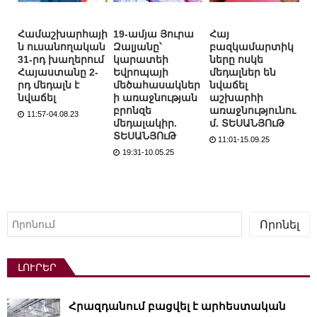
Համաշխարհայի
19-ամյա Յուրա
Հայ
ն ուսանողական
Զալյանը՝
բազկամարտիկ
31-րդ խաղերում
կարատեի
ները ոսկե
Հայաստանը 2-
Եվրոպայի
մեդալներ են
րդ մեդալն է
մեծահասակներ
նվաճել
նվաճել
ի առաջնության
աշխարհի
բրոնզե
առաջնությունու
11:57-04.08.23
մեդալակիր.
մ. ՏԵՍԱՆՅՈւԹ
ՏԵՍԱՆՅՈւԹ
11:01-15.09.25
19:31-10.05.25
Որոնել
Որոնել
ԼՈՒՐԵՐ
Հրազդանում բացվել է արհեստական ​​