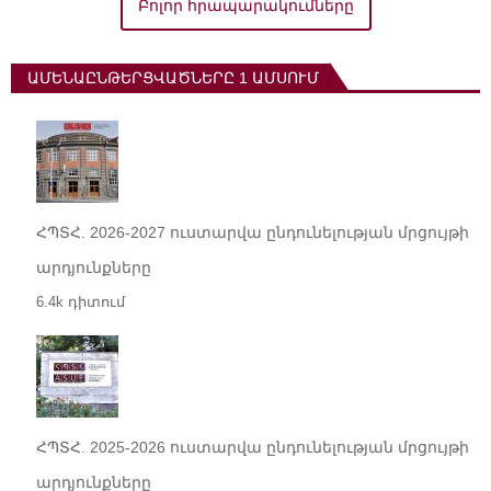
Բոլոր հրապարակումները
ԱՄԵՆԱԸՆԹԵՐՑՎԱԾՆԵՐԸ 1 ԱՄՍՈՒՄ
ՀՊՏՀ. 2026-2027 ուստարվա ընդունելության մրցույթի
արդյունքները
6.4k դիտում
ՀՊՏՀ. 2025-2026 ուստարվա ընդունելության մրցույթի
արդյունքները