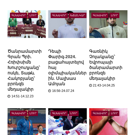
ԳԼԽԱՎՈՐ
ԼՈՒՐ
ԳԼԽԱՎՈՐ
ԽՃԱՆԿԱՐ
ԳԼԽԱՎՈՐ
ԼՈՒՐ
Ծանրամարտի
Դեպի
Գառնիկ
Գրան Պրի.
Փարիզ-2024.
Չոլակյանը՝
Հռիփսիմե
բացահայտելով
Եվրոպայի
Խուրշուդյանը՝
հայ
ծանրամարտի
ոսկե, Տաթև
օլիմպիականներ
բրոնզե
Հակոբյանը՝
ին. Մալխաս
մեդալակիր
բրոնզե
Ամոյան
21:43-14.04.25
մեդալակիր
16:56-24.07.24
14:51-14.12.23
ԳԼԽԱՎՈՐ
ԼՈՒՐ
ԳԼԽԱՎՈՐ
ԼՈՒՐ
ԳԼԽԱՎՈՐ
ԼՈՒՐ