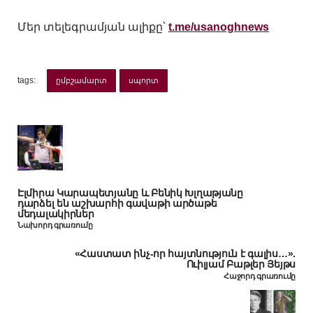
Մեր տելեգրամյան ալիքը՝
t.me/usanoghnews
tags:
ըմբշամարտ
սպորտ
Էլմիրա Կարապետյանը և Բենիկ Խլղաթյանը
դարձել են աշխարհի գավաթի արծաթե
մեդալակիրներ
Նախորդ գրառումը
«Հաստատ ինչ-որ հայտնություն է գալիս…».
Ուիլյամ Բաթլեր Յեյթս
Հաջորդ գրառումը