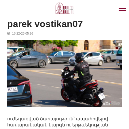
Skip
Skip
to
to
navigation
content
parek vostikan07
18:22-25.05.26
ուժեղացված ծառայություն՝ ապահովելով
հասարակական կարգն ու երթևեկության