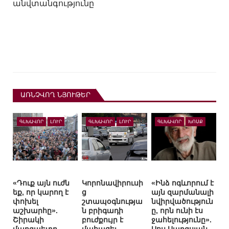
անվտանգությունը
ԱՌՆՉՎՈՂ ՆՅՈՒԹԵՐ
ԳԼԽԱՎՈՐ
ԼՈՒՐ
ԳԼԽԱՎՈՐ
ԼՈՒՐ
ԳԼԽԱՎՈՐ
ԽՈՍՔ
«Դուք այն ուժն
Կորոնավիրուսի
«Ինձ ոգևորում է
եք, որ կարող է
ց
այն զարմանալի
փոխել
շտապօգնությա
նվիրվածություն
աշխարհը».
ն բրիգադի
ը, որն ունի էս
Շիրակի
բուժքույր է
ջահելությունը».