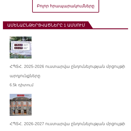
Բոլոր հրապարակումները
ԱՄԵՆԱԸՆԹԵՐՑՎԱԾՆԵՐԸ 1 ԱՄՍՈՒՄ
ՀՊՏՀ. 2025-2026 ուստարվա ընդունելության մրցույթի
արդյունքները
6.5k դիտում
ՀՊՏՀ. 2026-2027 ուստարվա ընդունելության մրցույթի