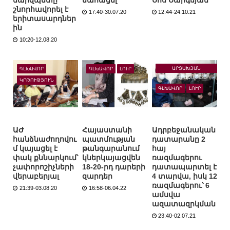
մարզպետը
մահացել
Սոս Սարգսյան
շնորհավորել է
17:40-30.07.20
12:44-24.10.21
երիտասարդներ
ին
10:20-12.08.20
ԱՐՑԱԽՅԱՆ
ԳԼԽԱՎՈՐ
ԳԼԽԱՎՈՐ
ԼՈՒՐ
ՊԱՏԵՐԱԶՄ-2020
ԿՐԹՈՒԹՅՈՒՆ
ԳԼԽԱՎՈՐ
ԼՈՒՐ
ԱԺ
Հայաստանի
Ադրբեջանական
հանձնաժողովու
պատմության
դատարանը 2
մ կայացել է
թանգարանում
հայ
փակ քննարկում՝
կներկայացվեն
ռազմագերու
չափորոշիչների
18-20-րդ դարերի
դատապարտել է
վերաբերյալ
զարդեր
4 տարվա, իսկ 12
ռազմագերու՝ 6
21:39-03.08.20
16:58-06.04.22
ամսվա
ազատազրկման
23:40-02.07.21