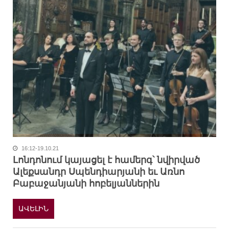
16:12-19.10.21
Լոնդոնում կայացել է համերգ՝ նվիրված
Ալեքսանդր Սպենդիարյանի եւ Առնո
Բաբաջանյանի հոբելյաններին
ԱՎԵԼԻՆ