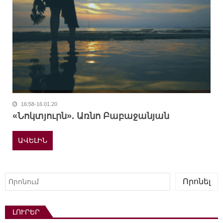
16:58-16.01.20
«Նոկտյուրն». Առնո Բաբաջանյան
ԱՎԵԼԻՆ
Որոնել
Որոնել
ԼՈՒՐԵՐ