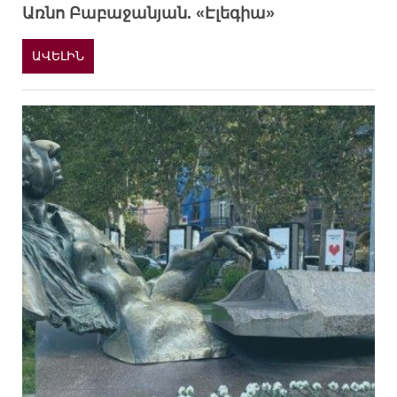
Առնո Բաբաջանյան. «Էլեգիա»
ԱՎԵԼԻՆ