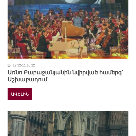
12:32-11.10.22
Առնո Բաբաջանյանին նվիրված համերգ՝
Աշխաբադում
ԱՎԵԼԻՆ