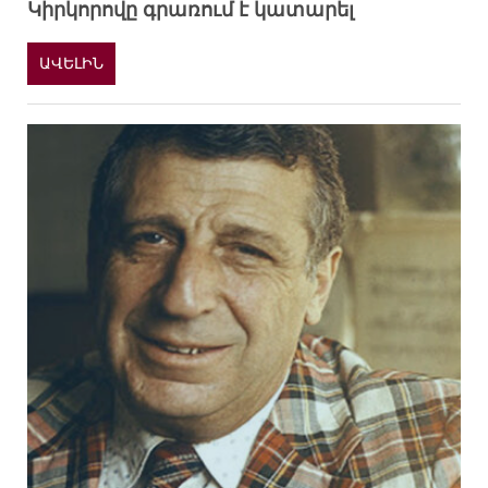
Կիրկորովը գրառում է կատարել
ԱՎԵԼԻՆ