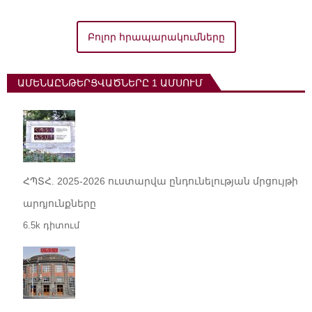
Բոլոր հրապարակումները
ԱՄԵՆԱԸՆԹԵՐՑՎԱԾՆԵՐԸ 1 ԱՄՍՈՒՄ
ՀՊՏՀ. 2025-2026 ուստարվա ընդունելության մրցույթի
արդյունքները
6.5k դիտում