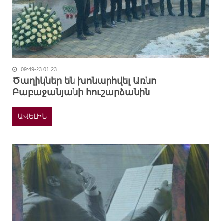
09:49-23.01.23
Ծաղիկներ են խոնարհվել Առնո
Բաբաջանյանի հուշարձանին
ԱՎԵԼԻՆ