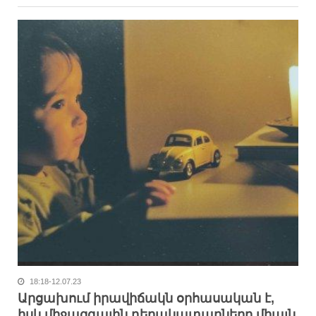
18:18-12.07.23
Արցախում իրավիճակն օրհասական է,
իսկ միջազգային դերակատարները միայն