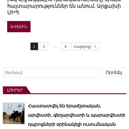
հայտարարություններ են անում. Արցախի
ՄԻՊ
ԱՎԵԼԻՆ
P
o
…
1
2
4
Հաջորդը
s
t
s
Որոնել
Որոնել
p
a
ԼՈՒՐԵՐ
g
i
Հաստատվել են երաժշտական,
n
a
արվեստի, գեղարվեստի և պարարվեստի
t
դպրոցների օրինակելի ուսումնական