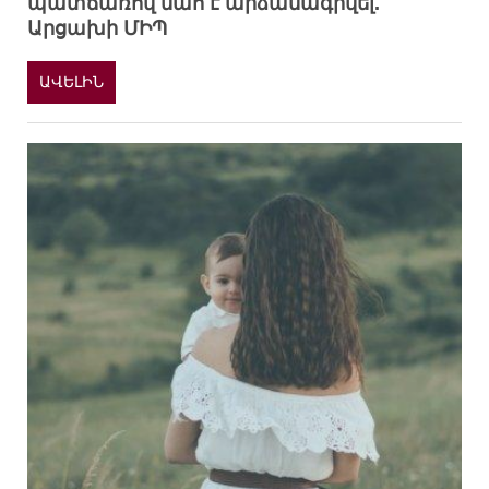
պատճառով մահ է արձանագրվել.
Արցախի ՄԻՊ
ԱՎԵԼԻՆ