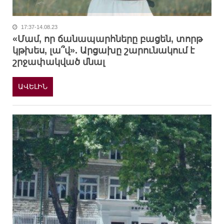
17:37-14.08.23
«Մամ, որ ճանապարհները բացեն, տորթ
կթխես, լա՞վ». Արցախը շարունակում է
շրջափակված մնալ
ԱՎԵԼԻՆ