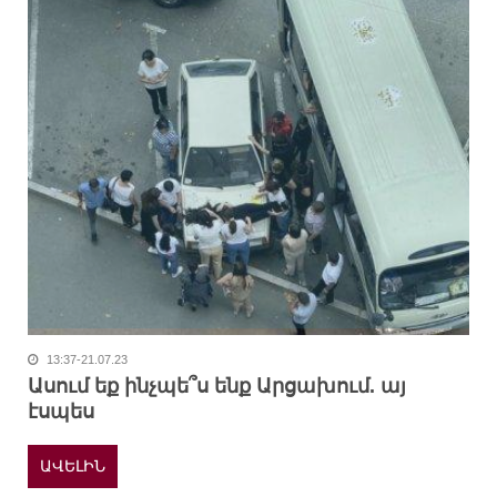
13:37-21.07.23
Ասում եք ինչպե՞ս ենք Արցախում. այ
էսպես
ԱՎԵԼԻՆ