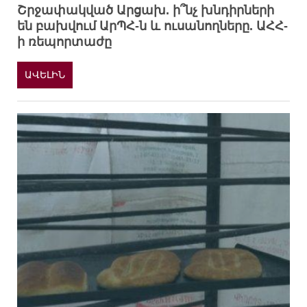
Շրջափակված Արցախ. ի՞նչ խնդիրների
են բախվում ԱրՊՀ-ն և ուսանողները. ԱՀՀ-
ի ռեպորտաժը
ԱՎԵԼԻՆ