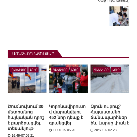
Հաջորդ գրառումը
ԱՌՆՉՎՈՂ ՆՅՈՒԹԵՐ
ԳԼԽԱՎՈՐ
ԼՈՒՐ
ԳԼԽԱՎՈՐ
ԼՈՒՐ
ԳԼԽԱՎՈՐ
ԼՈՒՐ
Շուռնուխում 30
Կորոնավիրուսո
Ձյուն ու բուք՝
մետրանոց
վ վարակվելու
Հայաստանի
հայկական դրոշ
452 նոր դեպք է
ճանապարհներ
է բարձրացվել.
գրանցվել
ին. Լարսը փակ է
տեսանյութ
11:00-25.05.20
20:59-02.02.23
16:49-07.03.21