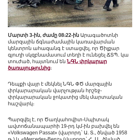
Մարտի 3-ին, ժամը 08։22-ին
Արագածոտնի
մարզային ճգնաժամային կառավարման
կենտրոն ահազանգ է ստացվել, որ Ծիլքար
գյուղի սկզբնամասում տեղի է ունեցել ՃՏՊ․ կա
տուժած, հայտնում են
ՆԳՆ փրկարար
ծառայությունից
։
Դեպքի վայր է մեկնել ՆԳՆ ՓԾ մարզային
փրկարարական վարչության հրշեջ-
փրկարարական ջոկատից մեկ մարտական
հաշվարկ։
Պարզվել է, որ Ծաղկահովիտ-Սպիտակ
ավտոճանապարհի 19-րդ կմ-ին բախվել են
«Volkswagen Passat» (վարորդ` Ա. Տ., ծնված 1958
թ․) և «Mercedes-Benz» (վարորդ` Հ․ Ս․, ծնված