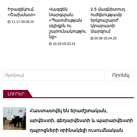
Իրազեկում.
Վազգեն
2.5 մագնիտուդ
«Շախմատ»
Սարգսյան.
ուժգնությամբ
«Պատմության
երկրաշարժ՝
11:17-09.08.20
սկիզբն ու
Արարատի
շարունակությու
մարզում
նը»
00:38-29.04.25
16:29-05.03.24
Որոնել
Որոնել
ԼՈՒՐԵՐ
Հաստատվել են երաժշտական,
արվեստի, գեղարվեստի և պարարվեստի
դպրոցների օրինակելի ուսումնական