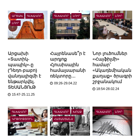
ԱՐՑԱԽ
ԳԼԽԱՎՈՐ
ԳԼԽԱՎՈՐ
ԼՈՒՐ
ԳԼԽԱՎՈՐ
ԼՈՒՐ
ԼՈՒՐ
Արցախի
Հայրենասե՞ր է
Նոր լուծումներ
«Տատիկ-
արդյոք
«Հայֆիլմի»
պապիկ»-ը
Հյուսիսային
համար՝
(Դեդո-բաբո)
համալսարանի
«Ակադեմիական
վանդալիզմի է
ռեկտորը…
քաղաք» ծրագրի
ենթարկվել.
շրջանակում
09:26-29.04.22
ՏԵՍԱՆՅՈւԹ
18:54-28.02.24
15:47-25.11.25
ԳԼԽԱՎՈՐ
ԳԼԽԱՎՈՐ
ԽՈՍՔ
ԳԼԽԱՎՈՐ
ԼՈՒՐ
ԿՐԹՈՒԹՅՈՒՆ
ՀԱՅԱՍՏԱՆՍ