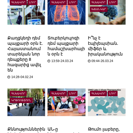
ԳԼԽԱՎՈՐ
ԼՈՒՐ
ԳԼԽԱՎՈՐ
ԼՈՒՐ
ԳԼԽԱՎՈՐ
ԼՈՒՐ
ԽՃԱՆԿԱՐ
Քաղցկեղի դեմ
Տուբերկուլոզի
Ի՞նչ է
պայքարի օրն է.
դեմ պայքարի
էպիլեպսիան.
Հայաստանում
համաշխարհայի
միֆեր և
տարեկան նոր
ն օրն է
իրականություն
դեպքերը 8
13:59-24.03.24
09:44-26.03.24
հազարից ավել
են
14:28-04.02.24
ԳԼԽԱՎՈՐ
ԳԼԽԱՎՈՐ
ԼՈՒՐ
ԳԼԽԱՎՈՐ
ԼՈՒՐ
ԿՐԹՈՒԹՅՈՒՆ
Քննություններին
ԱՆ-ը
Թումո լաբերը,