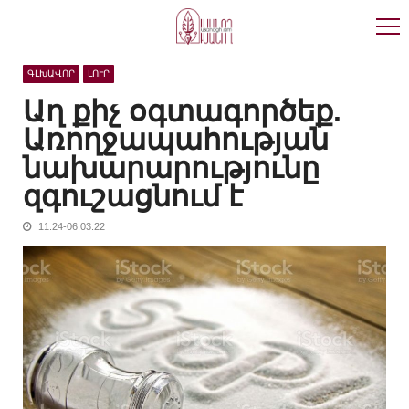
Skip
Skip
to
to
navigation
content
ԳԼԽԱՎՈՐ
ԼՈՒՐ
Աղ քիչ օգտագործեք.
Առողջապահության
նախարարությունը
զգուշացնում է
11:24-06.03.22