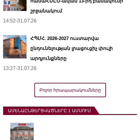
համաՀՄԸՄ-ական 13-րդ բանակումի
շրջանակում
14:52-31.07.26
ՀՊՄՀ. 2026-2027 ուստարվա
ընդունելության լրացուցիչ փուլի
արդյունքները
13:27-31.07.26
Բոլոր հրապարակումները
ԱՄԵՆԱԸՆԹԵՐՑՎԱԾՆԵՐԸ 1 ԱՄՍՈՒՄ