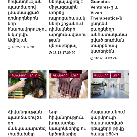
հիվանդության
ներկայացրել է
Granatus
պատճառով
միջազգային
Ventures-ը և
չմասնակցած
փորձը
Vivan
դիմորդներին
դպրոցահասակ
Therapeutics-ն
նոր
ների շրջանում
ընդդեմ
հնարավորությու
դիմակների
քաղցկեղի
ն կտրվի.
արդյունավետու
անհատականա
Ավինյան
թյան
ցված բուժման
վերաբերյալ
տարբերակ
16:25-13.07.20
կստեղծեն
18:18-17.09.20
16:32-31.03.24
ԳԼԽԱՎՈՐ
ԼՈՒՐ
ԳԼԽԱՎՈՐ
ԼՈՒՐ
ԳԼԽԱՎՈՐ
ԼՈՒՐ
Հիվանդության
Նոր
Հայաստանում
պատճառով 21
հիվանդություն.
կարմրուկի
օր
խուսափեք
հաստատված
մանկապարտեզ
կապիկներից ու
դեպքերի թիվը
չհաճախելը
կրծողներից
հասել է 50-ի