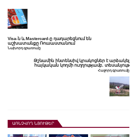
Visa-ն և Mastercard-ը դադարեցնում են
աշխատանքը Ռուսաստանում
Նախորդ գրառումը
Թշնամին ինտենսիվ կրակոցներ է արձակել
հայկական կողմի ուղղությամբ. տեսանյութ
Հաջորդ գրառումը
ԱՌՆՉՎՈՂ ՆՅՈՒԹԵՐ