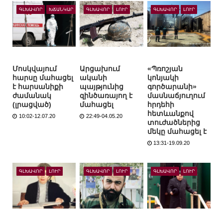
ԳԼԽԱՎՈՐ
ԽՃԱՆԿԱՐ
ԳԼԽԱՎՈՐ
ԼՈՒՐ
ԳԼԽԱՎՈՐ
ԼՈՒՐ
Մոսկվայում
Արցախում
«Պռոշյան
հարսը մահացել
ականի
կոնյակի
է հարսանիքի
պայթյունից
գործարանի»
ժամանակ
զինծառայող է
մասնաճյուղում
(լրացված)
մահացել
հրդեհի
հետևանքով
10:02-12.07.20
22:49-04.05.20
տուժածներից
մեկը մահացել է
13:31-19.09.20
ԳԼԽԱՎՈՐ
ԼՈՒՐ
ԳԼԽԱՎՈՐ
ԼՈՒՐ
ԳԼԽԱՎՈՐ
ԼՈՒՐ