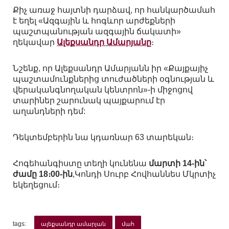
Քիչ առաջ հայտնի դարձավ, որ հանկարծամահ
է եղել «Ազգային և հոգևոր արժեքների
պաշտպանության ազգային ճակատի»
ղեկավար
Ալեքսանդր Ամարյանը
։
Նշենք, որ Ալեքսանդր Ամարյանն իր «Քայքայիչ
պաշտամունքներից տուժածների օգնության և
վերականգնողական կենտրոն»-ի միջոցով
տարիներ շարունակ պայքարում էր
աղանդների դեմ:
Դեկտեմբերին նա կդառնար 63 տարեկան։
Հոգեհանգիստը տեղի կունենա
մարտի 14-ին՝
ժամը 18։00-ին
,Կոնդի Սուրբ Հովհաննես Մկրտիչ
եկեղեցում։
tags:
ալեքսանդր ամարյան
մահ