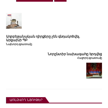
Ադրբեջանական դիրքերը չեն գնդակոծվել.
Արցախի ՊԲ
Նախորդ գրառումը
Նորընտիր նախագահը երդվեց
Հաջորդ գրառումը
ԱՌՆՉՎՈՂ ՆՅՈՒԹԵՐ