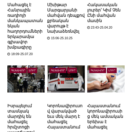
Մահացել է
Մխիթար
Հակասական
Հանրային
Մարգարյանի
լուրեր՝ Կիմ Չեն
ռադիոյի
մահվան դեպքով
Ընի մահվան
մանկապատան
քրեական
մասին
եկան
վարույթ է
23:43-25.04.20
հաղորդումների
նախաձեռնվել
երկարամյա
15:06-25.10.25
գլխավոր
խմբագիրը
18:09-25.07.20
ԳԼԽԱՎՈՐ
ԼՈՒՐ
ԳԼԽԱՎՈՐ
ԼՈՒՐ
ԳԼԽԱՎՈՐ
ԼՈՒՐ
Իսրայելում
Կորոնավիրուսո
Հայաստանում
տասնյակ
վ վարակված
կորոնավիրուսի
մարդիկ են
եւս մեկ մարդ է
ց մեկ ամսական
մահացել
մահացել
երեխա է
հրմշտոցի
Հայաստանում
մահացել